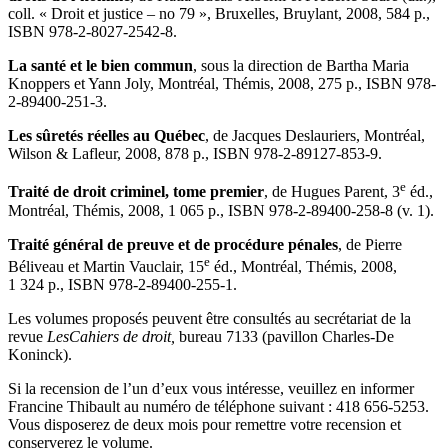
coll. « Droit et justice – no 79 », Bruxelles, Bruylant, 2008, 584 p.,
ISBN 978-2-8027-2542-8.
La santé et le bien commun
, sous la direction de Bartha Maria
Knoppers et Yann Joly, Montréal, Thémis, 2008, 275 p., ISBN 978-
2-89400-251-3.
Les sûretés réelles au Québec
, de Jacques Deslauriers, Montréal,
Wilson & Lafleur, 2008, 878 p., ISBN 978-2-89127-853-9.
e
Traité de droit criminel, tome premier
, de Hugues Parent, 3
éd.,
Montréal, Thémis, 2008, 1 065 p., ISBN 978-2-89400-258-8 (v. 1).
Traité général de preuve et de procédure pénales
, de Pierre
e
Béliveau et Martin Vauclair, 15
éd., Montréal, Thémis, 2008,
1 324 p., ISBN 978-2-89400-255-1.
Les volumes proposés peuvent être consultés au secrétariat de la
revue
Les
Cahiers de droit,
bureau 7133 (pavillon Charles-De
Koninck).
Si la recension de l’un d’eux vous intéresse, veuillez en informer
Francine Thibault au numéro de téléphone suivant : 418 656-5253.
Vous disposerez de deux mois pour remettre votre recension et
conserverez le volume.