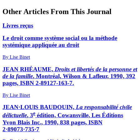
Other Articles From This Journal
Livres reçus
Le droit comme système social ou la méthode
systémique appliquée au droit
By Lise Binet
JEAN RHÉAUME,
Droits et libertés de la personne et
de la famille
, Montréal, Wilson & Lafleur, 1990, 392
pages, ISBN 2-89127-163-7.
By Lise Binet
JEAN·LOUlS BAUDOUIN,
La responsabilité civile
e
délictuelle
, 3
édition, Cowansville, Les Éditions
Yvon Blais Inc., 1990, 838 pages, ISBN
2·89073·735·7