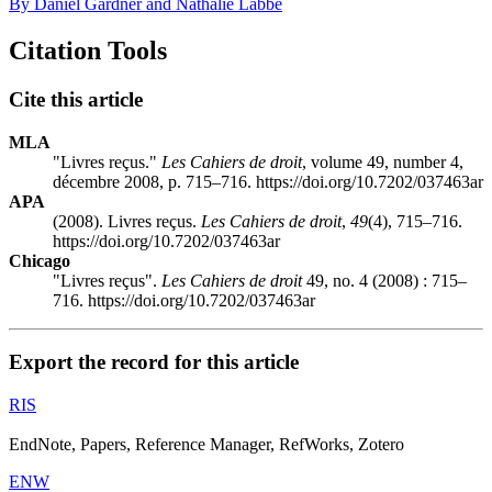
By Daniel Gardner and Nathalie Labbé
Citation Tools
Cite this article
MLA
"Livres reçus."
Les Cahiers de droit
, volume 49, number 4,
décembre 2008, p. 715–716. https://doi.org/10.7202/037463ar
APA
(2008). Livres reçus.
Les Cahiers de droit
,
49
(4), 715–716.
https://doi.org/10.7202/037463ar
Chicago
"Livres reçus".
Les Cahiers de droit
49, no. 4 (2008) : 715–
716. https://doi.org/10.7202/037463ar
Export the record for this article
RIS
EndNote, Papers, Reference Manager, RefWorks, Zotero
ENW