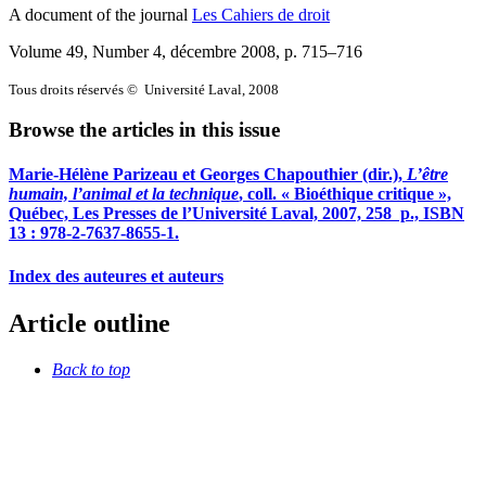
A document of the journal
Les Cahiers de droit
Volume 49, Number 4, décembre 2008
, p. 715–716
Tous droits réservés © Université Laval, 2008
Browse the articles in this issue
Marie-Hélène
Parizeau
et Georges
Chapouthier
(dir.),
L’être
humain, l’animal et la technique
, coll. « Bioéthique critique »,
Québec, Les Presses de l’Université Laval, 2007, 258 p., ISBN
13 : 978-2-7637-8655-1.
Index des auteures et auteurs
Article outline
Back to top