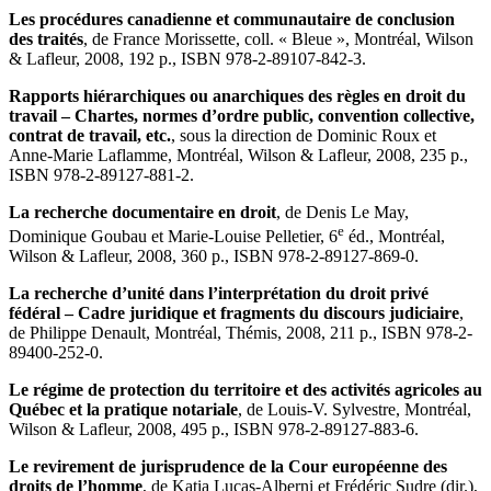
Les procédures canadienne et communautaire de conclusion
des traités
, de France Morissette, coll. « Bleue », Montréal, Wilson
& Lafleur, 2008, 192 p., ISBN 978-2-89107-842-3.
Rapports hiérarchiques ou anarchiques des règles en droit du
travail – Chartes, normes d’ordre public, convention collective,
contrat de travail, etc.
, sous la direction de Dominic Roux et
Anne-Marie Laflamme, Montréal, Wilson & Lafleur, 2008, 235 p.,
ISBN 978-2-89127-881-2.
La recherche documentaire en droit
, de Denis Le May,
e
Dominique Goubau et Marie-Louise Pelletier, 6
éd., Montréal,
Wilson & Lafleur, 2008, 360 p., ISBN 978-2-89127-869-0.
La recherche d’unité dans l’interprétation du droit privé
fédéral – Cadre juridique et fragments du discours judiciaire
,
de Philippe Denault, Montréal, Thémis, 2008, 211 p., ISBN 978-2-
89400-252-0.
Le régime de protection du territoire et des activités agricoles au
Québec et la pratique notariale
, de Louis-V. Sylvestre, Montréal,
Wilson & Lafleur, 2008, 495 p., ISBN 978-2-89127-883-6.
Le revirement de jurisprudence de la Cour européenne des
droits de l’homme
, de Katia Lucas-Alberni et Frédéric Sudre (dir.),