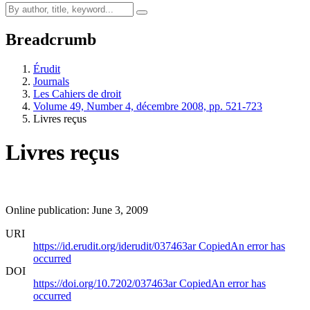
Breadcrumb
Érudit
Journals
Les Cahiers de droit
Volume 49, Number 4, décembre 2008, pp. 521-723
Livres reçus
Livres reçus
Online publication: June 3, 2009
URI
https://id.erudit.org/iderudit/037463ar
Copied
An error has
occurred
DOI
https://doi.org/10.7202/037463ar
Copied
An error has
occurred