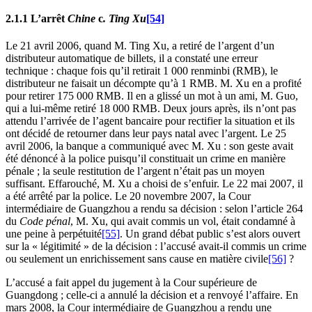
2.1.1 L’arrêt
Chine
c
. Ting Xu
[54]
Le 21 avril 2006, quand M. Ting Xu, a retiré de l’argent d’un
distributeur automatique de billets, il a constaté une erreur
technique : chaque fois qu’il retirait 1 000 renminbi (RMB), le
distributeur ne faisait un décompte qu’à 1 RMB. M. Xu en a profité
pour retirer 175 000 RMB. Il en a glissé un mot à un ami, M. Guo,
qui a lui-même retiré 18 000 RMB. Deux jours après, ils n’ont pas
attendu l’arrivée de l’agent bancaire pour rectifier la situation et ils
ont décidé de retourner dans leur pays natal avec l’argent. Le 25
avril 2006, la banque a communiqué avec M. Xu : son geste avait
été dénoncé à la police puisqu’il constituait un crime en manière
pénale ; la seule restitution de l’argent n’était pas un moyen
suffisant. Effarouché, M. Xu a choisi de s’enfuir. Le 22 mai 2007, il
a été arrêté par la police. Le 20 novembre 2007, la Cour
intermédiaire de Guangzhou a rendu sa décision : selon l’article 264
du
Code pénal
, M. Xu, qui avait commis un vol, était condamné à
une peine à perpétuité
[55]
. Un grand débat public s’est alors ouvert
sur la « légitimité » de la décision : l’accusé avait-il commis un crime
ou seulement un enrichissement sans cause en matière civile
[56]
?
L’accusé a fait appel du jugement à la Cour supérieure de
Guangdong ; celle-ci a annulé la décision et a renvoyé l’affaire. En
mars 2008, la Cour intermédiaire de Guangzhou a rendu une