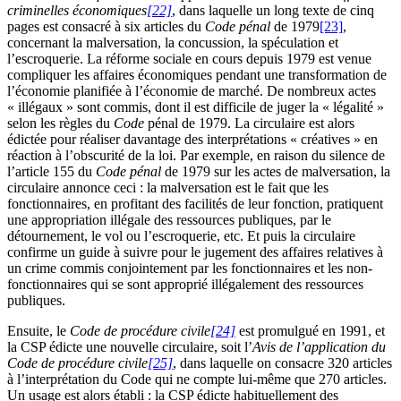
criminelles économiques
[22]
, dans laquelle un long texte de cinq
pages est consacré à six articles du
Code pénal
de 1979
[23]
,
concernant la malversation, la concussion, la spéculation et
l’escroquerie. La réforme sociale en cours depuis 1979 est venue
compliquer les affaires économiques pendant une transformation de
l’économie planifiée à l’économie de marché. De nombreux actes
« illégaux » sont commis, dont il est difficile de juger la « légalité »
selon les règles du
Code
pénal de 1979. La circulaire est alors
édictée pour réaliser davantage des interprétations « créatives » en
réaction à l’obscurité de la loi. Par exemple, en raison du silence de
l’article 155 du
Code pénal
de 1979 sur les actes de malversation, la
circulaire annonce ceci : la malversation est le fait que les
fonctionnaires, en profitant des facilités de leur fonction, pratiquent
une appropriation illégale des ressources publiques, par le
détournement, le vol ou l’escroquerie, etc. Et puis la circulaire
confirme un guide à suivre pour le jugement des affaires relatives à
un crime commis conjointement par les fonctionnaires et les non-
fonctionnaires qui se sont approprié illégalement des ressources
publiques.
Ensuite, le
Code de procédure civile
[24]
est promulgué en 1991, et
la CSP édicte une nouvelle circulaire, soit l’
Avis de l’application du
Code de procédure civile
[25]
, dans laquelle on consacre 320 articles
à l’interprétation du Code qui ne compte lui-même que 270 articles.
Un usage est alors établi : la CSP édicte habituellement des