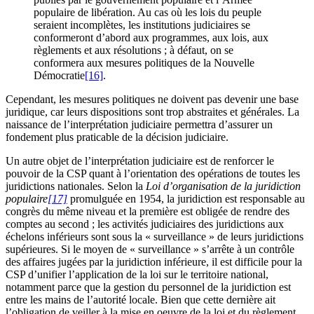
populaire de libération. Au cas où les lois du peuple
seraient incomplètes, les institutions judiciaires se
conformeront d’abord aux programmes, aux lois, aux
règlements et aux résolutions ; à défaut, on se
conformera aux mesures politiques de la Nouvelle
Démocratie
[16]
.
Cependant, les mesures politiques ne doivent pas devenir une base
juridique, car leurs dispositions sont trop abstraites et générales. La
naissance de l’interprétation judiciaire permettra d’assurer un
fondement plus praticable de la décision judiciaire.
Un autre objet de l’interprétation judiciaire est de renforcer le
pouvoir de la CSP quant à l’orientation des opérations de toutes les
juridictions nationales. Selon la
Loi d’organisation de la juridiction
populaire
[17]
promulguée en 1954, la juridiction est responsable au
congrès du même niveau et la première est obligée de rendre des
comptes au second ; les activités judiciaires des juridictions aux
échelons inférieurs sont sous la « surveillance » de leurs juridictions
supérieures. Si le moyen de « surveillance » s’arrête à un contrôle
des affaires jugées par la juridiction inférieure, il est difficile pour la
CSP d’unifier l’application de la loi sur le territoire national,
notamment parce que la gestion du personnel de la juridiction est
entre les mains de l’autorité locale. Bien que cette dernière ait
l’obligation de veiller à la mise en oeuvre de la loi et du règlement,