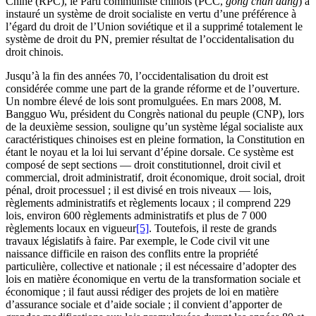
Chine (RPC), le Parti communiste chinois (PCC,
gong chan dang
) a
instauré un système de droit socialiste en vertu d’une préférence à
l’égard du droit de l’Union soviétique et il a supprimé totalement le
système de droit du PN, premier résultat de l’occidentalisation du
droit chinois.
Jusqu’à la fin des années 70, l’occidentalisation du droit est
considérée comme une part de la grande réforme et de l’ouverture.
Un nombre élevé de lois sont promulguées. En mars 2008, M.
Bangguo Wu, président du Congrès national du peuple (CNP), lors
de la deuxième session, souligne qu’un système légal socialiste aux
caractéristiques chinoises est en pleine formation, la Constitution en
étant le noyau et la loi lui servant d’épine dorsale. Ce système est
composé de sept sections — droit constitutionnel, droit civil et
commercial, droit administratif, droit économique, droit social, droit
pénal, droit processuel ; il est divisé en trois niveaux — lois,
règlements administratifs et règlements locaux ; il comprend 229
lois, environ 600 règlements administratifs et plus de 7 000
règlements locaux en vigueur
[5]
. Toutefois, il reste de grands
travaux législatifs à faire. Par exemple, le Code civil vit une
naissance difficile en raison des conflits entre la propriété
particulière, collective et nationale ; il est nécessaire d’adopter des
lois en matière économique en vertu de la transformation sociale et
économique ; il faut aussi rédiger des projets de loi en matière
d’assurance sociale et d’aide sociale ; il convient d’apporter de