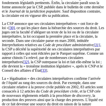
fondements législatifs pertinents. Enfin, la circulaire paraît sous la
forme annoncée par la CSP, publiée dans le bulletin de cette dernière
et le
Journal de la juridiction populaire
. Sauf disposition contraire,
la circulaire est en vigueur dès sa publication.
La CSP annonce que ses circulaires interprétatives « ont force de
loi »
[30]
, ce qui les place dans la hiérarchie des sources du droit. Les
juges ont la faculté d’alléguer un texte de la loi ou de la circulaire
interprétative, la loi occupant la première place et la circulaire, la
seconde. Dans une circulaire parue en mars 2000, intitulée
Interprétations relatives au Code de procédure administrative
[31]
,
la CSP a décrété la supériorité de ses circulaires interprétatives par
rapport à celles qui sont édictées par le Parquet suprême. Comme un
auteur chinois l’a relevé, par de nombreuses circulaires
interprétatives
[32]
, la CSP outrepasse la loi et fait elle-même la loi ;
elle devient la « troisième institution législative », après le CNP et le
Conseil des affaires d’État
[33]
.
La « légalisation » des circulaires interprétatives confirme l’arrivée
de l’équité au rang des sources du droit. Par exemple, dans une
circulaire relative à la preuve civile publiée en 2002, 83 articles sont
consacrés à 12 articles du
Code de procédure civile
, et la CSP crée
de nouveaux règlements relatifs à la procédure de
discovery
, la
production des preuves ainsi que la charge des preuves. L’équité est
de ce fait devenue une source du droit en raison de la nature