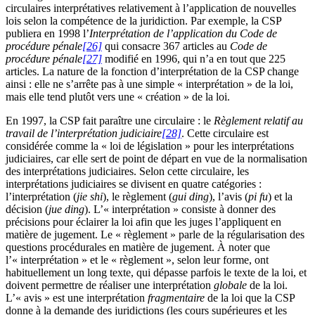
circulaires interprétatives relativement à l’application de nouvelles
lois selon la compétence de la juridiction. Par exemple, la CSP
publiera en 1998 l’
Interprétation de l’application du Code de
procédure pénale
[26]
qui consacre 367 articles au
Code de
procédure pénale
[27]
modifié en 1996, qui n’a en tout que 225
articles. La nature de la fonction d’interprétation de la CSP change
ainsi : elle ne s’arrête pas à une simple « interprétation » de la loi,
mais elle tend plutôt vers une « création » de la loi.
En 1997, la CSP fait paraître une circulaire : le
Règlement relatif au
travail de l’interprétation judiciaire
[28]
. Cette circulaire est
considérée comme la « loi de législation » pour les interprétations
judiciaires, car elle sert de point de départ en vue de la normalisation
des interprétations judiciaires. Selon cette circulaire, les
interprétations judiciaires se divisent en quatre catégories :
l’interprétation (
jie shi
), le règlement (
gui ding
), l’avis (
pi fu
) et la
décision (
jue ding
). L’« interprétation » consiste à donner des
précisions pour éclairer la loi afin que les juges l’appliquent en
matière de jugement. Le « règlement » parle de la régularisation des
questions procédurales en matière de jugement. À noter que
l’« interprétation » et le « règlement », selon leur forme, ont
habituellement un long texte, qui dépasse parfois le texte de la loi, et
doivent permettre de réaliser une interprétation
globale
de la loi.
L’« avis » est une interprétation
fragmentaire
de la loi que la CSP
donne à la demande des juridictions (les cours supérieures et les