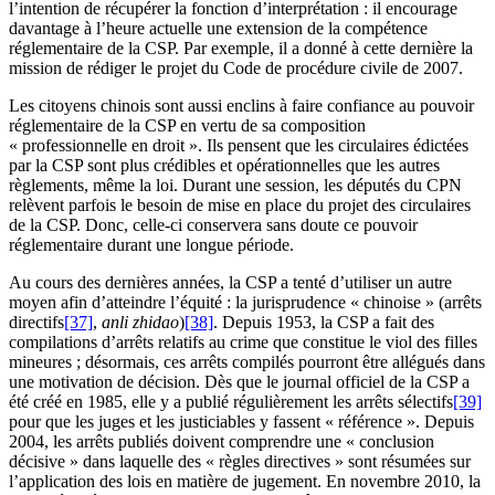
l’intention de récupérer la fonction d’interprétation : il encourage
davantage à l’heure actuelle une extension de la compétence
réglementaire de la CSP. Par exemple, il a donné à cette dernière la
mission de rédiger le projet du Code de procédure civile de 2007.
Les citoyens chinois sont aussi enclins à faire confiance au pouvoir
réglementaire de la CSP en vertu de sa composition
« professionnelle en droit ». Ils pensent que les circulaires édictées
par la CSP sont plus crédibles et opérationnelles que les autres
règlements, même la loi. Durant une session, les députés du CPN
relèvent parfois le besoin de mise en place du projet des circulaires
de la CSP. Donc, celle-ci conservera sans doute ce pouvoir
réglementaire durant une longue période.
Au cours des dernières années, la CSP a tenté d’utiliser un autre
moyen afin d’atteindre l’équité : la jurisprudence « chinoise » (arrêts
directifs
[37]
,
anli zhidao
)
[38]
. Depuis 1953, la CSP a fait des
compilations d’arrêts relatifs au crime que constitue le viol des filles
mineures ; désormais, ces arrêts compilés pourront être allégués dans
une motivation de décision. Dès que le journal officiel de la CSP a
été créé en 1985, elle y a publié régulièrement les arrêts sélectifs
[39]
pour que les juges et les justiciables y fassent « référence ». Depuis
2004, les arrêts publiés doivent comprendre une « conclusion
décisive » dans laquelle des « règles directives » sont résumées sur
l’application des lois en matière de jugement. En novembre 2010, la