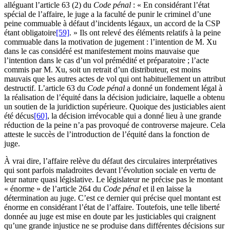
alléguant l’article 63 (2) du
Code pénal
: « En considérant l’état
spécial de l’affaire, le juge a la faculté de punir le criminel d’une
peine commuable à défaut d’incidents légaux, un accord de la CSP
étant obligatoire
[59]
. » Ils ont relevé des éléments relatifs à la peine
commuable dans la motivation de jugement : l’intention de M. Xu
dans le cas considéré est manifestement moins mauvaise que
l’intention dans le cas d’un vol prémédité et préparatoire ; l’acte
commis par M. Xu, soit un retrait d’un distributeur, est moins
mauvais que les autres actes de vol qui ont habituellement un attribut
destructif. L’article 63 du
Code pénal
a donné un fondement légal à
la réalisation de l’équité dans la décision judiciaire, laquelle a obtenu
un soutien de la juridiction supérieure. Quoique des justiciables aient
été décus
[60]
, la décision irrévocable qui a donné lieu à une grande
réduction de la peine n’a pas provoqué de controverse majeure. Cela
atteste le succès de l’introduction de l’équité dans la fonction de
juge.
À vrai dire, l’affaire relève du défaut des circulaires interprétatives
qui sont parfois maladroites devant l’évolution sociale en vertu de
leur nature quasi législative. Le législateur ne précise pas le montant
« énorme » de l’article 264 du
Code pénal
et il en laisse la
détermination au juge. C’est ce dernier qui précise quel montant est
énorme en considérant l’état de l’affaire. Toutefois, une telle liberté
donnée au juge est mise en doute par les justiciables qui craignent
qu’une grande injustice ne se produise dans différentes décisions sur