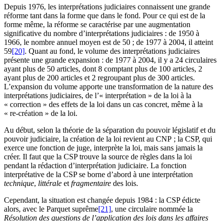
Depuis 1976, les interprétations judiciaires connaissent une grande
réforme tant dans la forme que dans le fond. Pour ce qui est de la
forme même, la réforme se caractérise par une augmentation
significative du nombre d’interprétations judiciaires : de 1950 à
1966, le nombre annuel moyen est de 50 ; de 1977 à 2004, il atteint
59
[20]
. Quant au fond, le volume des interprétations judiciaires
présente une grande expansion : de 1977 à 2004, il y a 24 circulaires
ayant plus de 50 articles, dont 8 comptant plus de 100 articles, 2
ayant plus de 200 articles et 2 regroupant plus de 300 articles.
L’expansion du volume apporte une transformation de la nature des
interprétations judiciaires, de l’« interprétation » de la loi à la
« correction » des effets de la loi dans un cas concret, même à la
« re-création » de la loi.
Au début, selon la théorie de la séparation du pouvoir législatif et du
pouvoir judiciaire, la création de la loi revient au CNP ; la CSP, qui
exerce une fonction de juge, interprète la loi, mais sans jamais la
créer. Il faut que la CSP trouve la source de règles dans la loi
pendant la rédaction d’interprétation judiciaire. La fonction
interprétative de la CSP se borne d’abord à une interprétation
technique
,
littérale
et
fragmentaire
des lois.
Cependant, la situation est changée depuis 1984 : la CSP édicte
alors, avec le Parquet suprême
[21]
, une circulaire nommée la
Résolution des questions de l’application des lois dans les affaires