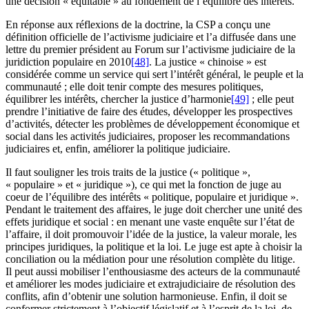
une décision « équitable » au fondement de l’équilibre des intérêts.
En réponse aux réflexions de la doctrine, la CSP a conçu une
définition officielle de l’activisme judiciaire et l’a diffusée dans une
lettre du premier président au Forum sur l’activisme judiciaire de la
juridiction populaire en 2010
[48]
. La justice « chinoise » est
considérée comme un service qui sert l’intérêt général, le peuple et la
communauté ; elle doit tenir compte des mesures politiques,
équilibrer les intérêts, chercher la justice d’harmonie
[49]
; elle peut
prendre l’initiative de faire des études, développer les prospectives
d’activités, détecter les problèmes de développement économique et
social dans les activités judiciaires, proposer les recommandations
judiciaires et, enfin, améliorer la politique judiciaire.
Il faut souligner les trois traits de la justice (« politique »,
« populaire » et « juridique »), ce qui met la fonction de juge au
coeur de l’équilibre des intérêts « politique, populaire et juridique ».
Pendant le traitement des affaires, le juge doit chercher une unité des
effets juridique et social : en menant une vaste enquête sur l’état de
l’affaire, il doit promouvoir l’idée de la justice, la valeur morale, les
principes juridiques, la politique et la loi. Le juge est apte à choisir la
conciliation ou la médiation pour une résolution complète du litige.
Il peut aussi mobiliser l’enthousiasme des acteurs de la communauté
et améliorer les modes judiciaire et extrajudiciaire de résolution des
conflits, afin d’obtenir une solution harmonieuse. Enfin, il doit se
conformer strictement à l’objectif législatif et à l’esprit de la loi, de