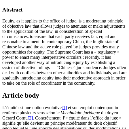
Abstract
Equity, as it applies to the office of judge, is a moderating principle
of objective law that allows judges to attenuate or make adjustments
to the application of the law, in consideration of special
circumstances, to ensure that each party receives fair, equal and
reasonable treatment. In contemporary China, the fragile state of
Chinese law and the active role played by judges provides many
opportunities for equity. The Supreme Court has a « regulatory »
power to enact many interpretative circulars ; recently, it has
developed another way of introducing equity by establishing a
system of directive rulings — "Chinese" jurisprudence. Judges often
deal with conflicts between other authorities and individuals, and are
gradually introducing equity into their moderative approach in order
to take on the role of coordinator in the community.
Article body
L’équité est une notion évolutive
[1]
et son emploi contemporain
renferme plusieurs sens selon le
Vocabulaire juridique
du doyen
Gérard Cornu
[2]
. Concrètement, l’« équité dans l’office du juge »
signifie qu’elle devient un principe modérateur du droit objectif
selon lequel le juge apporte des atténuations ou des modifications au