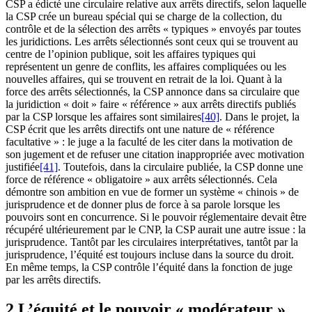
CSP a édicté une circulaire relative aux arrêts directifs, selon laquelle
la CSP crée un bureau spécial qui se charge de la collection, du
contrôle et de la sélection des arrêts « typiques » envoyés par toutes
les juridictions. Les arrêts sélectionnés sont ceux qui se trouvent au
centre de l’opinion publique, soit les affaires typiques qui
représentent un genre de conflits, les affaires compliquées ou les
nouvelles affaires, qui se trouvent en retrait de la loi. Quant à la
force des arrêts sélectionnés, la CSP annonce dans sa circulaire que
la juridiction « doit » faire « référence » aux arrêts directifs publiés
par la CSP lorsque les affaires sont similaires
[40]
. Dans le projet, la
CSP écrit que les arrêts directifs ont une nature de « référence
facultative » : le juge a la faculté de les citer dans la motivation de
son jugement et de refuser une citation inappropriée avec motivation
justifiée
[41]
. Toutefois, dans la circulaire publiée, la CSP donne une
force de référence « obligatoire » aux arrêts sélectionnés. Cela
démontre son ambition en vue de former un système « chinois » de
jurisprudence et de donner plus de force à sa parole lorsque les
pouvoirs sont en concurrence. Si le pouvoir réglementaire devait être
récupéré ultérieurement par le CNP, la CSP aurait une autre issue : la
jurisprudence. Tantôt par les circulaires interprétatives, tantôt par la
jurisprudence, l’équité est toujours incluse dans la source du droit.
En même temps, la CSP contrôle l’équité dans la fonction de juge
par les arrêts directifs.
2 L’équité et le pouvoir « modérateur »