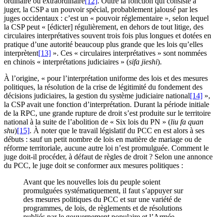
ordinaire ou extraordinaire
[12]
. Outre la fonction qui consiste à
juger, la CSP a un pouvoir spécial, probablement jalousé par les
juges occidentaux : c’est un « pouvoir réglementaire », selon lequel
la CSP peut « [édicter] régulièrement, en dehors de tout litige, des
circulaires interprétatives souvent trois fois plus longues et dotées en
pratique d’une autorité beaucoup plus grande que les lois qu’elles
interprètent
[13]
». Ces « circulaires interprétatives » sont nommées
en chinois « interprétations judiciaires » (
sifa jieshi
).
À l’origine, « pour l’interprétation uniforme des lois et des mesures
politiques, la résolution de la crise de légitimité du fondement des
décisions judiciaires, la gestion du système judiciaire national
[14]
»,
la CSP avait une fonction d’interprétation. Durant la période initiale
de la RPC, une grande rupture de droit s’est produite sur le territoire
national à la suite de l’abolition de « Six lois du PN » (
liu fa quan
shu
)
[15]
. À noter que le travail législatif du PCC en est alors à ses
débuts : sauf un petit nombre de lois en matière de mariage ou de
réforme territoriale, aucune autre loi n’est promulguée. Comment le
juge doit-il procéder, à défaut de règles de droit ? Selon une annonce
du PCC, le juge doit se conformer aux mesures politiques :
Avant que les nouvelles lois du peuple soient
promulguées systématiquement, il faut s’appuyer sur
des mesures politiques du PCC et sur une variété de
programmes, de lois, de règlements et de résolutions
publiés par le gouvernement populaire et l’Armée