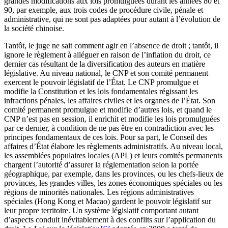
grandes modifications aux lois promulguées durant les années 80 et
90, par exemple, aux trois codes de procédure civile, pénale et
administrative, qui ne sont pas adaptées pour autant à l’évolution de
la société chinoise.
Tantôt, le juge ne sait comment agir en l’absence de droit ; tantôt, il
ignore le règlement à alléguer en raison de l’inflation du droit, ce
dernier cas résultant de la diversification des auteurs en matière
législative. Au niveau national, le CNP et son comité permanent
exercent le pouvoir législatif de l’État. Le CNP promulgue et
modifie la Constitution et les lois fondamentales régissant les
infractions pénales, les affaires civiles et les organes de l’État. Son
comité permanent promulgue et modifie d’autres lois, et quand le
CNP n’est pas en session, il enrichit et modifie les lois promulguées
par ce dernier, à condition de ne pas être en contradiction avec les
principes fondamentaux de ces lois. Pour sa part, le Conseil des
affaires d’État élabore les règlements administratifs. Au niveau local,
les assemblées populaires locales (APL) et leurs comités permanents
chargent l’autorité d’assurer la réglementation selon la portée
géographique, par exemple, dans les provinces, ou les chefs-lieux de
provinces, les grandes villes, les zones économiques spéciales ou les
régions de minorités nationales. Les régions administratives
spéciales (Hong Kong et Macao) gardent le pouvoir législatif sur
leur propre territoire. Un système législatif comportant autant
d’aspects conduit inévitablement à des conflits sur l’application du