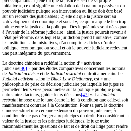
préoccupations : 1) elle dit que la justice « sert de sa propre
initiative », ce qui signifie une violation de la nature « passive » du
pouvoir judiciaire puisque son intervention au litige doit être basé
sur un recours des justiciables ; 2) elle dit que la justice sert au
« développement économique et social », ce qui marque le lien trop
intime entre la justice et la politique. Des inquiétudes sont nées quant
à l’avenir de la réforme judiciaire : ainsi, la justice pourrait revenir à
l’état préréforme, dans lequel la juridiction prend l’initiative, comme
les institutions administratives, d’accomplir les tâches d’ordre
politique, économique ou social et où le pouvoir judiciaire redevient
une part intégrante du gouvernement.
La doctrine chinoise a redéfini la notion d’« activisme
judiciaire
[46]
» par des études comparatives concernant les notions
de
Judicial activism
et de
Judicial restraint
en droit américain. Le
Judicial activism
, selon le
Black Law Dictionary
, est « une
philosophie de prise de décision judiciaire par laquelle les juges se
permettent leurs vues personnelles sur la politique publique pour,
entre autres facteurs, guider leurs décisions
[47]
». La
Judicial
restraint
impose que le juge écarte la loi, à condition que celle-ci soit
manifestement contraire à la Constitution. Pour sa part, la doctrine
chinoise admet une certaine extension du pouvoir judiciaire, à
condition de ne pas déroger aux principes du droit. En considérant la
valeur de la justice et les principes juridiques, le juge traite
raisonnablement les questions de fait et de droit du litige pour rendre