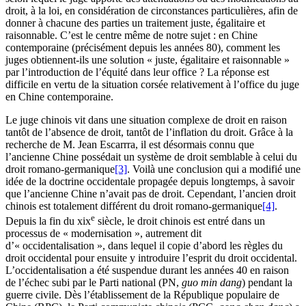
droit, à la loi, en considération de circonstances particulières, afin de
donner à chacune des parties un traitement juste, égalitaire et
raisonnable. C’est le centre même de notre sujet : en Chine
contemporaine (précisément depuis les années 80), comment les
juges obtiennent-ils une solution « juste, égalitaire et raisonnable »
par l’introduction de l’équité dans leur office ? La réponse est
difficile en vertu de la situation corsée relativement à l’office du juge
en Chine contemporaine.
Le juge chinois vit dans une situation complexe de droit en raison
tantôt de l’absence de droit, tantôt de l’inflation du droit. Grâce à la
recherche de M. Jean Escarrra, il est désormais connu que
l’ancienne Chine possédait un système de droit semblable à celui du
droit romano-germanique
[3]
. Voilà une conclusion qui a modifié une
idée de la doctrine occidentale propagée depuis longtemps, à savoir
que l’ancienne Chine n’avait pas de droit. Cependant, l’ancien droit
chinois est totalement différent du droit romano-germanique
[4]
.
e
Depuis la fin du
xix
siècle, le droit chinois est entré dans un
processus de « modernisation », autrement dit
d’« occidentalisation », dans lequel il copie d’abord les règles du
droit occidental pour ensuite y introduire l’esprit du droit occidental.
L’occidentalisation a été suspendue durant les années 40 en raison
de l’échec subi par le Parti national (PN,
guo min dang
) pendant la
guerre civile. Dès l’établissement de la République populaire de