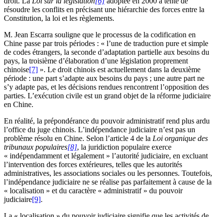
droit. La
Loi sur la législation
[6]
adoptée en 2000 a tenté de
résoudre les conflits en précisant une hiérarchie des forces entre la
Constitution, la loi et les règlements.
M. Jean Escarra souligne que le processus de la codification en
Chine passe par trois périodes : « l’une de traduction pure et simple
de codes étrangers, la seconde d’adaptation partielle aux besoins du
pays, la troisième d’élaboration d’une législation proprement
chinoise
[7]
». Le droit chinois est actuellement dans la deuxième
période : une part s’adapte aux besoins du pays ; une autre part ne
s’y adapte pas, et les décisions rendues rencontrent l’opposition des
parties. L’exécution civile est un grand objet de la réforme judiciaire
en Chine.
En réalité, la prépondérance du pouvoir administratif rend plus ardu
l’office du juge chinois. L’indépendance judiciaire n’est pas un
problème résolu en Chine. Selon l’article 4 de la
Loi organique des
tribunaux populaires
[8]
, la juridiction populaire exerce
« indépendamment et légalement » l’autorité judiciaire, en excluant
l’intervention des forces extérieures, telles que les autorités
administratives, les associations sociales ou les personnes. Toutefois,
l’indépendance judiciaire ne se réalise pas parfaitement à cause de la
« localisation » et du caractère « administratif » du pouvoir
judiciaire
[9]
.
La « localisation » du pouvoir judiciaire signifie que les activités de