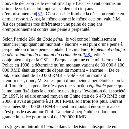
nouvelle décision : elle reconfirmait que l’accusé avait commis un
crime de vol, mais lui imposait seulement cinq ans
d’emprisonnement
[57]
. C’est aussi le fond de la décision rendue en
dernier ressort. Ainsi, la même cour et le même acte ont valu à M.
Xu des pénalités très différentes : une peine de cinq ans
d’emprisonnement contre une peine à perpétuité.
Selon l’article 264 du
Code pénal
, le vol contre l’établissement
financier impliquant un montant « énorme » est puni d’une peine à
perpétuité ou d’une peine capitale. Le circulaire,
Règlement relatif à
la détermination du montant du crime de vol
[58]
, édicté
conjointement par la CSP, le Parquet suprême et le ministère de la
Police en 1998, a déterminé qu’un montant variant de 30 000 à 100
000 RMB était un point de départ du montant « énorme ». De ce
fait, le montant de 170 000 RMB « volé » est un montant
« énorme » ; donc, M. Xu est puni d’une peine à perpétuité selon la
loi. Toutefois, la pénalité n’est pas une sanction
équitable
parce que
le montant fixé dans la circulaire ne suit pas l’évolution de la société.
En 1997, le salaire annuel moyen en Chine était de 6 470 RMB ; en
2006, il avait augmenté à 21 001 RMB, soit trois fois plus. Durant
les années 90, 100 000 RMB étaient un montant énorme, mais ce
n’est plus le cas aujourd’hui. La peine à perpétuité est donc une
grande injustice pour un vol de 170 000 RMB.
Les juges ont introduit l’
équité
dans la décision subséquente en