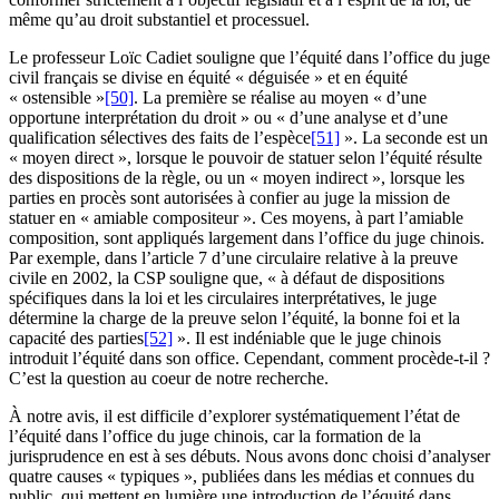
même qu’au droit substantiel et processuel.
Le professeur Loïc Cadiet souligne que l’équité dans l’office du juge
civil français se divise en équité « déguisée » et en équité
« ostensible »
[50]
. La première se réalise au moyen « d’une
opportune interprétation du droit » ou « d’une analyse et d’une
qualification sélectives des faits de l’espèce
[51]
». La seconde est un
« moyen direct », lorsque le pouvoir de statuer selon l’équité résulte
des dispositions de la règle, ou un « moyen indirect », lorsque les
parties en procès sont autorisées à confier au juge la mission de
statuer en « amiable compositeur ». Ces moyens, à part l’amiable
composition, sont appliqués largement dans l’office du juge chinois.
Par exemple, dans l’article 7 d’une circulaire relative à la preuve
civile en 2002, la CSP souligne que, « à défaut de dispositions
spécifiques dans la loi et les circulaires interprétatives, le juge
détermine la charge de la preuve selon l’équité, la bonne foi et la
capacité des parties
[52]
». Il est indéniable que le juge chinois
introduit l’équité dans son office. Cependant, comment procède-t-il ?
C’est la question au coeur de notre recherche.
À notre avis, il est difficile d’explorer systématiquement l’état de
l’équité dans l’office du juge chinois, car la formation de la
jurisprudence en est à ses débuts. Nous avons donc choisi d’analyser
quatre causes « typiques », publiées dans les médias et connues du
public, qui mettent en lumière une introduction de l’équité dans