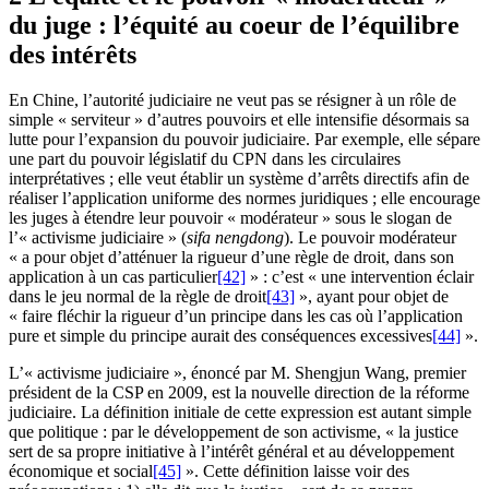
du juge : l’équité au coeur de l’équilibre
des intérêts
En Chine, l’autorité judiciaire ne veut pas se résigner à un rôle de
simple « serviteur » d’autres pouvoirs et elle intensifie désormais sa
lutte pour l’expansion du pouvoir judiciaire. Par exemple, elle sépare
une part du pouvoir législatif du CPN dans les circulaires
interprétatives ; elle veut établir un système d’arrêts directifs afin de
réaliser l’application uniforme des normes juridiques ; elle encourage
les juges à étendre leur pouvoir « modérateur » sous le slogan de
l’« activisme judiciaire » (
sifa nengdong
). Le pouvoir modérateur
« a pour objet d’atténuer la rigueur d’une règle de droit, dans son
application à un cas particulier
[42]
» : c’est « une intervention éclair
dans le jeu normal de la règle de droit
[43]
», ayant pour objet de
« faire fléchir la rigueur d’un principe dans les cas où l’application
pure et simple du principe aurait des conséquences excessives
[44]
».
L’« activisme judiciaire », énoncé par M. Shengjun Wang, premier
président de la CSP en 2009, est la nouvelle direction de la réforme
judiciaire. La définition initiale de cette expression est autant simple
que politique : par le développement de son activisme, « la justice
sert de sa propre initiative à l’intérêt général et au développement
économique et social
[45]
». Cette définition laisse voir des