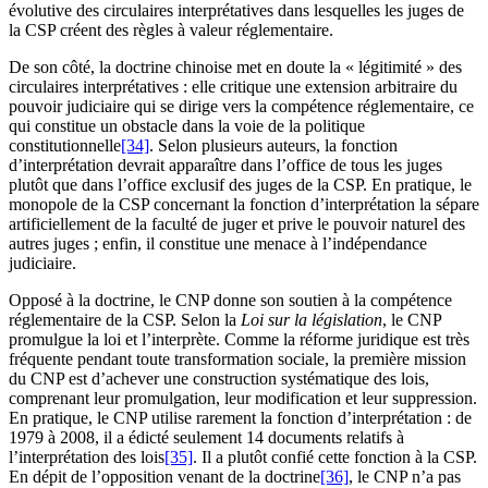
évolutive des circulaires interprétatives dans lesquelles les juges de
la CSP créent des règles à valeur réglementaire.
De son côté, la doctrine chinoise met en doute la « légitimité » des
circulaires interprétatives : elle critique une extension arbitraire du
pouvoir judiciaire qui se dirige vers la compétence réglementaire, ce
qui constitue un obstacle dans la voie de la politique
constitutionnelle
[34]
. Selon plusieurs auteurs, la fonction
d’interprétation devrait apparaître dans l’office de tous les juges
plutôt que dans l’office exclusif des juges de la CSP. En pratique, le
monopole de la CSP concernant la fonction d’interprétation la sépare
artificiellement de la faculté de juger et prive le pouvoir naturel des
autres juges ; enfin, il constitue une menace à l’indépendance
judiciaire.
Opposé à la doctrine, le CNP donne son soutien à la compétence
réglementaire de la CSP. Selon la
Loi sur la législation
, le CNP
promulgue la loi et l’interprète. Comme la réforme juridique est très
fréquente pendant toute transformation sociale, la première mission
du CNP est d’achever une construction systématique des lois,
comprenant leur promulgation, leur modification et leur suppression.
En pratique, le CNP utilise rarement la fonction d’interprétation : de
1979 à 2008, il a édicté seulement 14 documents relatifs à
l’interprétation des lois
[35]
. Il a plutôt confié cette fonction à la CSP.
En dépit de l’opposition venant de la doctrine
[36]
, le CNP n’a pas