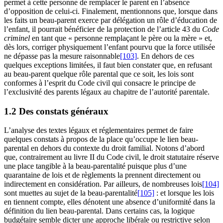
permet à cette personne de remplacer le parent en l’absence
d’opposition de celui-ci. Finalement, mentionnons que, lorsque dans
les faits un beau-parent exerce par délégation un rôle d’éducation de
l’enfant, il pourrait bénéficier de la protection de l’article 43 du
Code
criminel
en tant que « personne remplaçant le père ou la mère » et,
dès lors, corriger physiquement l’enfant pourvu que la force utilisée
ne dépasse pas la mesure raisonnable
[103]
. En dehors de ces
quelques exceptions limitées, il faut bien constater que, en refusant
au beau-parent quelque rôle parental que ce soit, les lois sont
conformes à l’esprit du Code civil qui consacre le principe de
l’exclusivité des parents légaux au chapitre de l’autorité parentale.
1.2 Des constats généraux
L’analyse des textes légaux et réglementaires permet de faire
quelques constats à propos de la place qu’occupe le lien beau-
parental en dehors du contexte du droit familial. Notons d’abord
que, contrairement au livre II du Code civil, le droit statutaire réserve
une place tangible à la beau-parentalité puisque plus d’une
quarantaine de lois et de règlements la prennent directement ou
indirectement en considération. Par ailleurs, de nombreuses lois
[104]
sont muettes au sujet de la beau-parentalité
[105]
: et lorsque les lois
en tiennent compte, elles dénotent une absence d’uniformité dans la
définition du lien beau-parental. Dans certains cas, la logique
budgétaire semble dicter une approche libérale ou restrictive selon