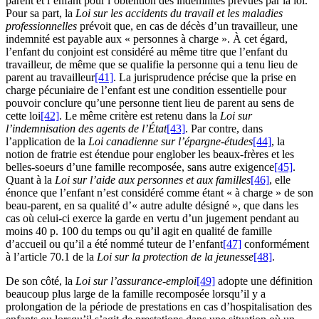
parent et l’enfant pour l’obtention des indemnités prévues par la loi.
Pour sa part, la
Loi sur les accidents du travail et les maladies
professionnelles
prévoit que, en cas de décès d’un travailleur, une
indemnité est payable aux « personnes à charge ». À cet égard,
l’enfant du conjoint est considéré au même titre que l’enfant du
travailleur, de même que se qualifie la personne qui a tenu lieu de
parent au travailleur
[41]
. La jurisprudence précise que la prise en
charge pécuniaire de l’enfant est une condition essentielle pour
pouvoir conclure qu’une personne tient lieu de parent au sens de
cette loi
[42]
. Le même critère est retenu dans la
Loi sur
l’indemnisation des agents de l’État
[43]
. Par contre, dans
l’application de la
Loi canadienne sur l’épargne-études
[44]
, la
notion de fratrie est étendue pour englober les beaux-frères et les
belles-soeurs d’une famille recomposée, sans autre exigence
[45]
.
Quant à la
Loi sur l’aide aux personnes et aux familles
[46]
, elle
énonce que l’enfant n’est considéré comme étant « à charge » de son
beau-parent, en sa qualité d’« autre adulte désigné », que dans les
cas où celui-ci exerce la garde en vertu d’un jugement pendant au
moins 40 p. 100 du temps ou qu’il agit en qualité de famille
d’accueil ou qu’il a été nommé tuteur de l’enfant
[47]
conformément
à l’article 70.1 de la
Loi sur la protection de la jeunesse
[48]
.
De son côté, la
Loi sur l’assurance-emploi
[49]
adopte une définition
beaucoup plus large de la famille recomposée lorsqu’il y a
prolongation de la période de prestations en cas d’hospitalisation des