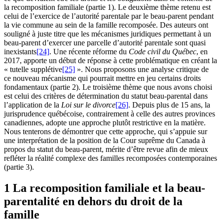
la recomposition familiale (partie 1). Le deuxième thème retenu est
celui de l’exercice de l’autorité parentale par le beau-parent pendant
la vie commune au sein de la famille recomposée. Des auteurs ont
souligné à juste titre que les mécanismes juridiques permettant à un
beau-parent d’exercer une parcelle d’autorité parentale sont quasi
inexistants
[24]
. Une récente réforme du
Code civil du Québec
, en
2017, apporte un début de réponse à cette problématique en créant la
« tutelle supplétive
[25]
». Nous proposons une analyse critique de
ce nouveau mécanisme qui pourrait mettre en jeu certains droits
fondamentaux (partie 2). Le troisième thème que nous avons choisi
est celui des critères de détermination du statut beau-parental dans
l’application de la
Loi sur le divorce
[26]
. Depuis plus de 15 ans, la
jurisprudence québécoise, contrairement à celle des autres provinces
canadiennes, adopte une approche plutôt restrictive en la matière.
Nous tenterons de démontrer que cette approche, qui s’appuie sur
une interprétation de la position de la Cour suprême du Canada à
propos du statut du beau-parent, mérite d’être revue afin de mieux
refléter la réalité complexe des familles recomposées contemporaines
(partie 3).
1 La recomposition familiale et la beau-
parentalité en dehors du droit de la
famille