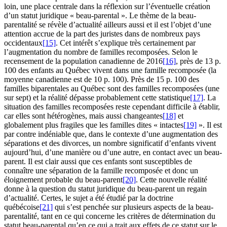
loin, une place centrale dans la réflexion sur l’éventuelle création
d’un statut juridique « beau-parental ». Le thème de la beau-
parentalité se révèle d’actualité ailleurs aussi et il est l’objet d’une
attention accrue de la part des juristes dans de nombreux pays
occidentaux
[15]
. Cet intérêt s’explique très certainement par
l’augmentation du nombre de familles recomposées. Selon le
recensement de la population canadienne de 2016
[16]
, près de 13 p.
100 des enfants au Québec vivent dans une famille recomposée (la
moyenne canadienne est de 10 p. 100). Près de 15 p. 100 des
familles biparentales au Québec sont des familles recomposées (une
sur sept) et la réalité dépasse probablement cette statistique
[17]
. La
situation des familles recomposées reste cependant difficile à établir,
car elles sont hétérogènes, mais aussi changeantes
[18]
et
globalement plus fragiles que les familles dites « intactes
[19]
». Il est
par contre indéniable que, dans le contexte d’une augmentation des
séparations et des divorces, un nombre significatif d’enfants vivent
aujourd’hui, d’une manière ou d’une autre, en contact avec un beau-
parent. Il est clair aussi que ces enfants sont susceptibles de
connaître une séparation de la famille recomposée et donc un
éloignement probable du beau-parent
[20]
. Cette nouvelle réalité
donne à la question du statut juridique du beau-parent un regain
d’actualité. Certes, le sujet a été étudié par la doctrine
québécoise
[21]
qui s’est penchée sur plusieurs aspects de la beau-
parentalité, tant en ce qui concerne les critères de détermination du
statut beau-parental qu’en ce qui a trait aux effets de ce statut sur le