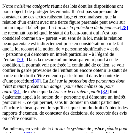
Notre
troisième catégorie
réunit des lois dont les dispositions ont
pour objectif de protéger les enfants. Il n’est pas surprenant de
constater que ces textes ratissent large et reconnaissent que la
relation d’un enfant avec une tierce figure parentale peut avoir sur
lui un impact bénéfique. La
Loi sur la protection de la jeunesse
[78]
ne reconnaît pas tel quel le statut du beau-parent qui n’est pas
considéré comme un « parent » au sens de la loi, mais la relation
beau-parentale est indirectement prise en considération par le fait
que la loi recourt à la notion de « personne significative » et de
« personne qui démontre un intérêt particulier » à l’égard de
l’enfant
[79]
. Dans la mesure où un beau-parent répond à cette
condition, il pourrait voir protégée la continuité de ce lien, se voir
confier la garde provisoire de l’enfant ou encore obtenir le statut de
partie ou le droit d’être entendu par le tribunal dans le contexte
d’une procédure
[80]
. La
Loi sur la protection des personnes dont
l’état mental présente un danger pour elles-mêmes ou pour
autrui
[81]
de même que la
Loi sur le curateur public
[82]
font
également appel à la notion de « personne qui démontre un intérêt
particulier », ce qui permet, sans lui donner un statut particulier,
d’inclure le beau-parent lorsqu’il est question du droit d’obtenir des
rapports d’examen, de contester des décisions, de recevoir des avis
ou d’être consulté.
Par ailleurs, en vertu de la
Loi sur le système de justice pénale pour