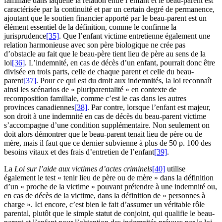
familiale dans laquelle la relation entre l’enfant et le beau-parent est
caractérisée par la continuité et par un certain degré de permanence,
ajoutant que le soutien financier apporté par le beau-parent est un
élément essentiel de la définition, comme le confirme la
jurisprudence
[35]
. Que l’enfant victime entretienne également une
relation harmonieuse avec son père biologique ne crée pas
d’obstacle au fait que le beau-père tient lieu de père au sens de la
loi
[36]
. L’indemnité, en cas de décès d’un enfant, pourrait donc être
divisée en trois parts, celle de chaque parent et celle du beau-
parent
[37]
. Pour ce qui est du droit aux indemnités, la loi reconnaît
ainsi les scénarios de « pluriparentalité » en contexte de
recomposition familiale, comme c’est le cas dans les autres
provinces canadiennes
[38]
. Par contre, lorsque l’enfant est majeur,
son droit à une indemnité en cas de décès du beau-parent victime
s’accompagne d’une condition supplémentaire. Non seulement on
doit alors démontrer que le beau-parent tenait lieu de père ou de
mère, mais il faut que ce dernier subvienne à plus de 50 p. 100 des
besoins vitaux et des frais d’entretien de l’enfant
[39]
.
La
Loi sur l’aide aux victimes d’actes criminels
[40]
utilise
également le test « tenir lieu de père ou de mère » dans la définition
d’un « proche de la victime » pouvant prétendre à une indemnité ou,
en cas de décès de la victime, dans la définition de « personnes à
charge ». Ici encore, c’est bien le fait d’assumer un véritable rôle
parental, plutôt que le simple statut de conjoint, qui qualifie le beau-