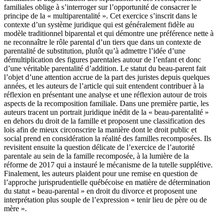
familiales oblige à s’interroger sur l’opportunité de consacrer le
principe de la « multiparentalité ». Cet exercice s’inscrit dans le
contexte d’un système juridique qui est généralement fidèle au
modèle traditionnel biparental et qui démontre une préférence nette à
ne reconnaître le rôle parental d’un tiers que dans un contexte de
parentalité de substitution, plutôt qu’à admettre l’idée d’une
démultiplication des figures parentales autour de l’enfant et donc
d’une véritable parentalité d’addition. Le statut du beau-parent fait
l’objet d’une attention accrue de la part des juristes depuis quelques
années, et les auteurs de l’article qui suit entendent contribuer à la
réflexion en présentant une analyse et une réflexion autour de trois
aspects de la recomposition familiale. Dans une première partie, les
auteurs tracent un portrait juridique inédit de la « beau-parentalité »
en dehors du droit de la famille et proposent une classification des
lois afin de mieux circonscrire la manière dont le droit public et
social prend en considération la réalité des familles recomposées. Ils
revisitent ensuite la question délicate de l’exercice de l’autorité
parentale au sein de la famille recomposée, à la lumière de la
réforme de 2017 qui a instauré le mécanisme de la tutelle supplétive.
Finalement, les auteurs plaident pour une remise en question de
l’approche jurisprudentielle québécoise en matière de détermination
du statut « beau-parental » en droit du divorce et proposent une
interprétation plus souple de l’expression « tenir lieu de père ou de
mère ».