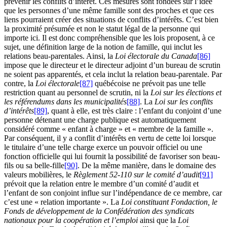
prévenir les conflits d’intérêt. Ces mesures sont fondées sur l’idée
que les personnes d’une même famille sont des proches et que ces
liens pourraient créer des situations de conflits d’intérêts. C’est bien
la proximité présumée et non le statut légal de la personne qui
importe ici. Il est donc compréhensible que les lois proposent, à ce
sujet, une définition large de la notion de famille, qui inclut les
relations beau-parentales. Ainsi, la
Loi électorale du Canada
[86]
impose que le directeur et le directeur adjoint d’un bureau de scrutin
ne soient pas apparentés, et cela inclut la relation beau-parentale. Par
contre, la
Loi électorale
[87]
québécoise ne prévoit pas une telle
restriction quant au personnel de scrutin, ni la
Loi sur les élections et
les référendums dans les municipalités
[88]
. La
Loi sur les conflits
d’intérêts
[89]
, quant à elle, est très claire : l’enfant du conjoint d’une
personne détenant une charge publique est automatiquement
considéré comme « enfant à charge » et « membre de la famille ».
Par conséquent, il y a conflit d’intérêts en vertu de cette loi lorsque
le titulaire d’une telle charge exerce un pouvoir officiel ou une
fonction officielle qui lui fournit la possibilité de favoriser son beau-
fils ou sa belle-fille
[90]
. De la même manière, dans le domaine des
valeurs mobilières, le
Règlement 52-110 sur le comité d’audit
[91]
prévoit que la relation entre le membre d’un comité d’audit et
l’enfant de son conjoint influe sur l’indépendance de ce membre, car
c’est une « relation importante ». La
Loi constituant Fondaction, le
Fonds de développement de la Confédération des syndicats
nationaux pour la coopération et l’emploi
ainsi que la
Loi