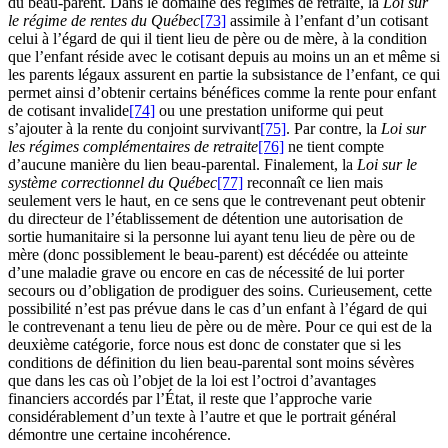
du beau-parent. Dans le domaine des régimes de retraite, la
Loi sur
le régime de rentes du Québec
[73]
assimile à l’enfant d’un cotisant
celui à l’égard de qui il tient lieu de père ou de mère, à la condition
que l’enfant réside avec le cotisant depuis au moins un an et même si
les parents légaux assurent en partie la subsistance de l’enfant, ce qui
permet ainsi d’obtenir certains bénéfices comme la rente pour enfant
de cotisant invalide
[74]
ou une prestation uniforme qui peut
s’ajouter à la rente du conjoint survivant
[75]
. Par contre, la
Loi sur
les régimes complémentaires de retraite
[76]
ne tient compte
d’aucune manière du lien beau-parental. Finalement, la
Loi sur le
système correctionnel du Québec
[77]
reconnaît ce lien mais
seulement vers le haut, en ce sens que le contrevenant peut obtenir
du directeur de l’établissement de détention une autorisation de
sortie humanitaire si la personne lui ayant tenu lieu de père ou de
mère (donc possiblement le beau-parent) est décédée ou atteinte
d’une maladie grave ou encore en cas de nécessité de lui porter
secours ou d’obligation de prodiguer des soins. Curieusement, cette
possibilité n’est pas prévue dans le cas d’un enfant à l’égard de qui
le contrevenant a tenu lieu de père ou de mère. Pour ce qui est de la
deuxième catégorie, force nous est donc de constater que si les
conditions de définition du lien beau-parental sont moins sévères
que dans les cas où l’objet de la loi est l’octroi d’avantages
financiers accordés par l’État, il reste que l’approche varie
considérablement d’un texte à l’autre et que le portrait général
démontre une certaine incohérence.