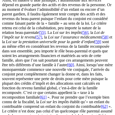
Ainsi, en matière d’aide juridique, l’admissibilité aux services
dépend en grande partie des actifs et des revenus de la personne. Or
au moment d’évaluer l’admissibilité d’un enfant ou encore d’un
parent gardien, il faudra également tenir compte des actifs et des
revenus du beau-parent puisque l’enfant du conjoint est considéré
comme faisant partie de la « famille » au sens de la loi. Le critère
retenu est celui de la cohabitation, peu importe la nature de la
relation beau-parentale
[55]
. La
Loi sur les impôts
[56]
, la
Loi de
l’impôt sur le revenu
[57]
, la
Loi sur l’assurance médicaments
[58]
et
la
Loi sur la prestation universelle pour la garde d’enfant
[59]
sont
au même effet en considérant les revenus de la famille recomposée
dans son ensemble, peu importe le rôle beau-parental et quels que
soient les arrangements financiers et matériels au sein de cette
famille, alors que l’on sait pourtant que ces arrangements peuvent
être très différents d’une famille à l’autre
[60]
. Ainsi, lorsqu’une mère
monoparentale commence une nouvelle vie conjugale, l’arrivée du
conjoint peut complètement changer la donne et, dans les faits,
souvent représenter une perte de droits pour cette mère puisque la
plupart des crédits d’impôt et des allocations sont calculés en
fonction du revenu familial global, c’est-à-dire de la famille
recomposée. C’est ce que certains appellent la « taxe à la
recomposition familiale
[61]
». Pour ne prendre que l’exemple bien
connu de la fiscalité, la
Loi sur les impôts
établit qu’« un enfant du
contribuable comprend un enfant du conjoint du contribuable
[62]
».
Le critère n’est donc pas celui d’un quelconque rôle parental assumé