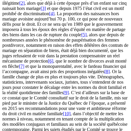
illégitime
[2]
, alors que déjà à cette époque près d’un enfant sur cinq
naissait hors mariage
[3]
et que depuis 1975 l’état civil est un motif
prohibé de discrimination
[4]
. La proportion des naissances hors
mariage avoisine aujourd’hui 70 p. 100, ce qui pose de nouveaux
défis pour le droit. Et ce ne sera qu’en 1989 que le gouvernement
imposera à tous les époux des règles d’équité en matière de partage
des biens dans les cas de rupture du couple
[5]
, alors que depuis de
nombreuses années le phénomène de paupérisation des femmes
postdivorce, notamment en raison des effets délétères des contrats de
mariage en séparation de biens, était déjà bien documenté, que les
juges refusaient de voir dans la prestation compensatoire un réel
mécanisme de protection
[6]
, que le nombre de divorces avait monté
en flèche
[7]
et que la monoparentalité, avec le fardeau financier qui
l’accompagne, avait ainsi pris des proportions inégalées
[8]
. Or la
famille change de plus en plus et toujours plus vite. Démographes,
statisticiens, intervenants sociaux, juristes, tous s’entendent de nos
jours pour constater le décalage entre les normes du droit familial et
la réalité quotidienne des familles
[9]
. C’est d’ailleurs sur la base de
ce constat que le Comité consultatif sur le droit de la famille, mis sur
pied par le ministre de la Justice du Québec de l’époque, a présenté
en 2015 ses recommandations pour une vaste et ambitieuse réforme
du droit civil en matière familiale
[10]
, dans l’objectif de mettre les
normes à niveau, notamment en tenant compte de la multiplication
des modèles conjugaux et familiaux au sein de la société québécoise
contemporaine. Parmi les sujets étudiés par le Comité se trouve le