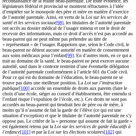
reconnaissance de la réalité beau-parentale. De toute évidence, les
législateurs fédéral et provincial se montrent réfractaires à l’idée
d’empiéter sur le monopole des père et mère en matière d’exercice
de l’autorité parentale. Ainsi, en vertu de la
Loi sur les services de
santé et les services sociaux
[98]
, les titulaires de l’autorité parentale
ont accès au dossier médical de l’usager mineur et ont le droit de
recevoir des informations, mais ce droit d’accès n’est pas accordé au
beau-parent qui ne peut même pas prétendre au titre de
« représentant » de l’usager. Rappelons que, selon le Code civil, le
beau-parent ne détient aucune autorité en matière de consentement
aux soins médicaux pour l’enfant
[99]
. En d’autres mots, en ce qui a
trait au domaine de la santé, le beau-parent ne peut exercer aucune
autorité, sauf dans le contexte restreint d’une éventuelle délégation
de l’autorité parentale conformément à l’article 601 du Code civil.
Pour ce qui est du domaine de l’éducation, le beau-parent ne se
trouve pas dans une meilleure position. La
Loi sur l’instruction
publique
[100]
accorde un ensemble de droits aux parents (faire le
choix d’une école, siéger au conseil d’établissement, être entendu si
l’enfant risque l’expulsion de l’école, etc.). Ces droits ne sont pas
accordés au beau-parent qui tiendrait lieu de père ou de mère, à
moins qu’il n’assume de fait la garde de l’élève (ce qui est une
situation d’exception) et que le titulaire de l’autorité parentale ne s’y
oppose pas. Le critère de la « personne qui assume de fait la garde »
est également retenu par la
Loi sur les services de garde éducatifs à
l’enfance
[101]
et par la
Loi sur les élections scolaires
[102]
qui