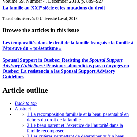
Volume 59, Number 4, December 2018
, p. 889–927
e
La famille au
XXI
siècle et les mutations du droit
Tous droits réservés © Université Laval, 2018
Browse the articles in this issue
Les temporalités dans le droit de la famille français : la famille à
l’épreuve du « présentisme »
Spousal Support in Quebec: Resisting the
Spousal Support
Advisory Guidelines
/ Pensiones alimenticias para cónyuges en
Quebec: La resistencia a las Spousal Support Advisory
Guidelines
Article outline
Back to top
Abstract
1 La recomposition familiale et la beau-parentalité en
dehors du droit de la famille
2 Le beau-parent et l’exercice de l’autorité dans la
famille recomposée
3 Les critères permettant de déterminer qu’un beau-