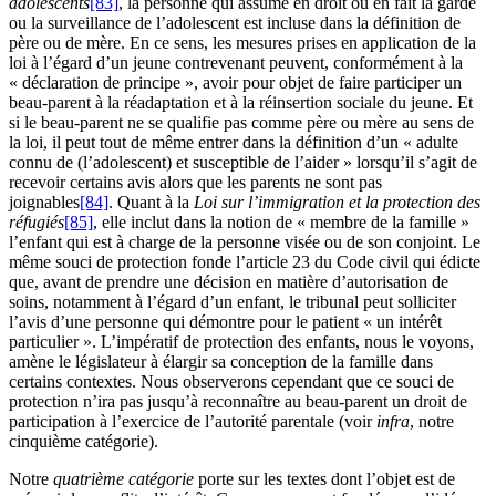
adolescents
[83]
, la personne qui assume en droit ou en fait la garde
ou la surveillance de l’adolescent est incluse dans la définition de
père ou de mère. En ce sens, les mesures prises en application de la
loi à l’égard d’un jeune contrevenant peuvent, conformément à la
« déclaration de principe », avoir pour objet de faire participer un
beau-parent à la réadaptation et à la réinsertion sociale du jeune. Et
si le beau-parent ne se qualifie pas comme père ou mère au sens de
la loi, il peut tout de même entrer dans la définition d’un « adulte
connu de (l’adolescent) et susceptible de l’aider » lorsqu’il s’agit de
recevoir certains avis alors que les parents ne sont pas
joignables
[84]
. Quant à la
Loi sur l’immigration et la protection des
réfugiés
[85]
, elle inclut dans la notion de « membre de la famille »
l’enfant qui est à charge de la personne visée ou de son conjoint. Le
même souci de protection fonde l’article 23 du Code civil qui édicte
que, avant de prendre une décision en matière d’autorisation de
soins, notamment à l’égard d’un enfant, le tribunal peut solliciter
l’avis d’une personne qui démontre pour le patient « un intérêt
particulier ». L’impératif de protection des enfants, nous le voyons,
amène le législateur à élargir sa conception de la famille dans
certains contextes. Nous observerons cependant que ce souci de
protection n’ira pas jusqu’à reconnaître au beau-parent un droit de
participation à l’exercice de l’autorité parentale (voir
infra
, notre
cinquième catégorie).
Notre
quatrième catégorie
porte sur les textes dont l’objet est de