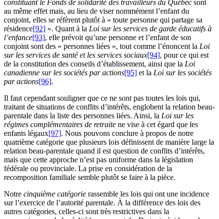
constituant le Fonds de solidarité des travailleurs du Québec
sont
au même effet mais, au lieu de viser nommément l’enfant du
conjoint, elles se réfèrent plutôt à « toute personne qui partage sa
résidence
[92]
». Quant à la
Loi sur les services de garde éducatifs à
l’enfance
[93]
, elle prévoit qu’une personne et l’enfant de son
conjoint sont des « personnes liées », tout comme l’énoncent la
Loi
sur les services de santé et les services sociaux
[94]
, pour ce qui est
de la constitution des conseils d’établissement, ainsi que la
Loi
canadienne sur les sociétés par actions
[95]
et la
Loi sur les sociétés
par actions
[96]
.
Il faut cependant souligner que ce ne sont pas toutes les lois qui,
traitant de situations de conflits d’intérêts, englobent la relation beau-
parentale dans la liste des personnes liées. Ainsi, la
Loi sur les
régimes
complémentaires
de retraite
ne vise à cet égard que les
enfants légaux
[97]
. Nous pouvons conclure à propos de notre
quatrième catégorie que plusieurs lois définissent de manière large la
relation beau-parentale quand il est question de conflits d’intérêts,
mais que cette approche n’est pas uniforme dans la législation
fédérale ou provinciale. La prise en considération de la
recomposition familiale semble plutôt se faire à la pièce.
Notre
cinquième catégorie
rassemble les lois qui ont une incidence
sur l’exercice de l’autorité parentale. À la différence des lois des
autres catégories, celles-ci sont très restrictives dans la