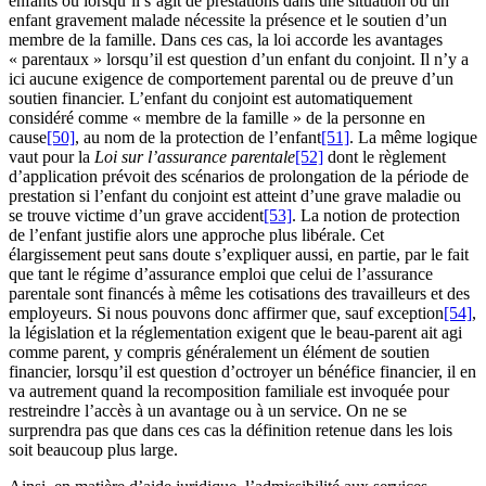
enfants ou lorsqu’il s’agit de prestations dans une situation où un
enfant gravement malade nécessite la présence et le soutien d’un
membre de la famille. Dans ces cas, la loi accorde les avantages
« parentaux » lorsqu’il est question d’un enfant du conjoint. Il n’y a
ici aucune exigence de comportement parental ou de preuve d’un
soutien financier. L’enfant du conjoint est automatiquement
considéré comme « membre de la famille » de la personne en
cause
[50]
, au nom de la protection de l’enfant
[51]
. La même logique
vaut pour la
Loi sur l’assurance parentale
[52]
dont le règlement
d’application prévoit des scénarios de prolongation de la période de
prestation si l’enfant du conjoint est atteint d’une grave maladie ou
se trouve victime d’un grave accident
[53]
. La notion de protection
de l’enfant justifie alors une approche plus libérale. Cet
élargissement peut sans doute s’expliquer aussi, en partie, par le fait
que tant le régime d’assurance emploi que celui de l’assurance
parentale sont financés à même les cotisations des travailleurs et des
employeurs. Si nous pouvons donc affirmer que, sauf exception
[54]
,
la législation et la réglementation exigent que le beau-parent ait agi
comme parent, y compris généralement un élément de soutien
financier, lorsqu’il est question d’octroyer un bénéfice financier, il en
va autrement quand la recomposition familiale est invoquée pour
restreindre l’accès à un avantage ou à un service. On ne se
surprendra pas que dans ces cas la définition retenue dans les lois
soit beaucoup plus large.