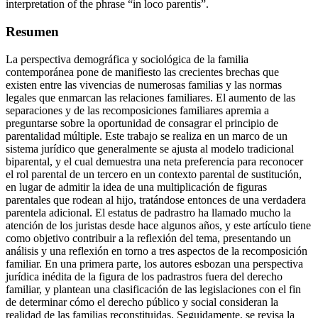
interpretation of the phrase “in loco parentis”.
Resumen
La perspectiva demográfica y sociológica de la familia
contemporánea pone de manifiesto las crecientes brechas que
existen entre las vivencias de numerosas familias y las normas
legales que enmarcan las relaciones familiares. El aumento de las
separaciones y de las recomposiciones familiares apremia a
preguntarse sobre la oportunidad de consagrar el principio de
parentalidad múltiple. Este trabajo se realiza en un marco de un
sistema jurídico que generalmente se ajusta al modelo tradicional
biparental, y el cual demuestra una neta preferencia para reconocer
el rol parental de un tercero en un contexto parental de sustitución,
en lugar de admitir la idea de una multiplicación de figuras
parentales que rodean al hijo, tratándose entonces de una verdadera
parentela adicional. El estatus de padrastro ha llamado mucho la
atención de los juristas desde hace algunos años, y este artículo tiene
como objetivo contribuir a la reflexión del tema, presentando un
análisis y una reflexión en torno a tres aspectos de la recomposición
familiar. En una primera parte, los autores esbozan una perspectiva
jurídica inédita de la figura de los padrastros fuera del derecho
familiar, y plantean una clasificación de las legislaciones con el fin
de determinar cómo el derecho público y social consideran la
realidad de las familias reconstituidas. Seguidamente, se revisa la