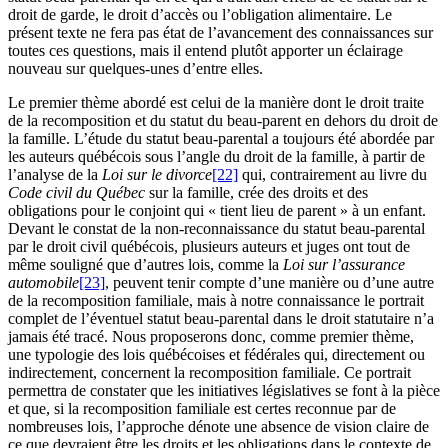
droit de garde, le droit d’accès ou l’obligation alimentaire. Le
présent texte ne fera pas état de l’avancement des connaissances sur
toutes ces questions, mais il entend plutôt apporter un éclairage
nouveau sur quelques-unes d’entre elles.
Le premier thème abordé est celui de la manière dont le droit traite
de la recomposition et du statut du beau-parent en dehors du droit de
la famille. L’étude du statut beau-parental a toujours été abordée par
les auteurs québécois sous l’angle du droit de la famille, à partir de
l’analyse de la
Loi sur le divorce
[22]
qui, contrairement au livre du
Code civil du Québec
sur la famille, crée des droits et des
obligations pour le conjoint qui « tient lieu de parent » à un enfant.
Devant le constat de la non-reconnaissance du statut beau-parental
par le droit civil québécois, plusieurs auteurs et juges ont tout de
même souligné que d’autres lois, comme la
Loi sur l’assurance
automobile
[23]
, peuvent tenir compte d’une manière ou d’une autre
de la recomposition familiale, mais à notre connaissance le portrait
complet de l’éventuel statut beau-parental dans le droit statutaire n’a
jamais été tracé. Nous proposerons donc, comme premier thème,
une typologie des lois québécoises et fédérales qui, directement ou
indirectement, concernent la recomposition familiale. Ce portrait
permettra de constater que les initiatives législatives se font à la pièce
et que, si la recomposition familiale est certes reconnue par de
nombreuses lois, l’approche dénote une absence de vision claire de
ce que devraient être les droits et les obligations dans le contexte de