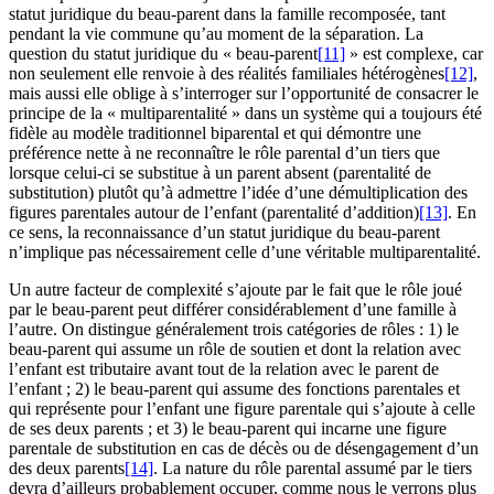
statut juridique du beau-parent dans la famille recomposée, tant
pendant la vie commune qu’au moment de la séparation. La
question du statut juridique du « beau-parent
[11]
» est complexe, car
non seulement elle renvoie à des réalités familiales hétérogènes
[12]
,
mais aussi elle oblige à s’interroger sur l’opportunité de consacrer le
principe de la « multiparentalité » dans un système qui a toujours été
fidèle au modèle traditionnel biparental et qui démontre une
préférence nette à ne reconnaître le rôle parental d’un tiers que
lorsque celui-ci se substitue à un parent absent (parentalité de
substitution) plutôt qu’à admettre l’idée d’une démultiplication des
figures parentales autour de l’enfant (parentalité d’addition)
[13]
. En
ce sens, la reconnaissance d’un statut juridique du beau-parent
n’implique pas nécessairement celle d’une véritable multiparentalité.
Un autre facteur de complexité s’ajoute par le fait que le rôle joué
par le beau-parent peut différer considérablement d’une famille à
l’autre. On distingue généralement trois catégories de rôles : 1) le
beau-parent qui assume un rôle de soutien et dont la relation avec
l’enfant est tributaire avant tout de la relation avec le parent de
l’enfant ; 2) le beau-parent qui assume des fonctions parentales et
qui représente pour l’enfant une figure parentale qui s’ajoute à celle
de ses deux parents ; et 3) le beau-parent qui incarne une figure
parentale de substitution en cas de décès ou de désengagement d’un
des deux parents
[14]
. La nature du rôle parental assumé par le tiers
devra d’ailleurs probablement occuper, comme nous le verrons plus