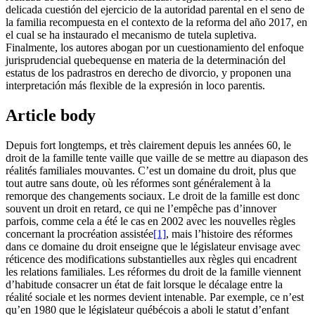
delicada cuestión del ejercicio de la autoridad parental en el seno de
la familia recompuesta en el contexto de la reforma del año 2017, en
el cual se ha instaurado el mecanismo de tutela supletiva.
Finalmente, los autores abogan por un cuestionamiento del enfoque
jurisprudencial quebequense en materia de la determinación del
estatus de los padrastros en derecho de divorcio, y proponen una
interpretación más flexible de la expresión in loco parentis.
Article body
Depuis fort longtemps, et très clairement depuis les années 60, le
droit de la famille tente vaille que vaille de se mettre au diapason des
réalités familiales mouvantes. C’est un domaine du droit, plus que
tout autre sans doute, où les réformes sont généralement à la
remorque des changements sociaux. Le droit de la famille est donc
souvent un droit en retard, ce qui ne l’empêche pas d’innover
parfois, comme cela a été le cas en 2002 avec les nouvelles règles
concernant la procréation assistée
[1]
, mais l’histoire des réformes
dans ce domaine du droit enseigne que le législateur envisage avec
réticence des modifications substantielles aux règles qui encadrent
les relations familiales. Les réformes du droit de la famille viennent
d’habitude consacrer un état de fait lorsque le décalage entre la
réalité sociale et les normes devient intenable. Par exemple, ce n’est
qu’en 1980 que le législateur québécois a aboli le statut d’enfant