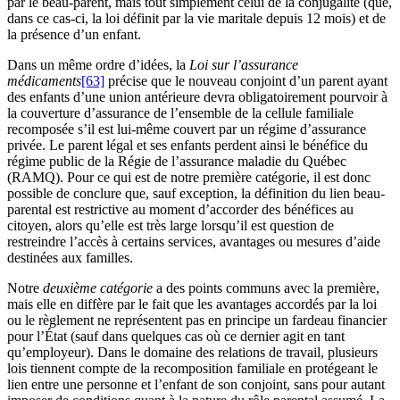
par le beau-parent, mais tout simplement celui de la conjugalité (que,
dans ce cas-ci, la loi définit par la vie maritale depuis 12 mois) et de
la présence d’un enfant.
Dans un même ordre d’idées, la
Loi sur l’assurance
médicaments
[63]
précise que le nouveau conjoint d’un parent ayant
des enfants d’une union antérieure devra obligatoirement pourvoir à
la couverture d’assurance de l’ensemble de la cellule familiale
recomposée s’il est lui-même couvert par un régime d’assurance
privée. Le parent légal et ses enfants perdent ainsi le bénéfice du
régime public de la Régie de l’assurance maladie du Québec
(RAMQ). Pour ce qui est de notre première catégorie, il est donc
possible de conclure que, sauf exception, la définition du lien beau-
parental est restrictive au moment d’accorder des bénéfices au
citoyen, alors qu’elle est très large lorsqu’il est question de
restreindre l’accès à certains services, avantages ou mesures d’aide
destinées aux familles.
Notre
deuxième catégorie
a des points communs avec la première,
mais elle en diffère par le fait que les avantages accordés par la loi
ou le règlement ne représentent pas en principe un fardeau financier
pour l’État (sauf dans quelques cas où ce dernier agit en tant
qu’employeur). Dans le domaine des relations de travail, plusieurs
lois tiennent compte de la recomposition familiale en protégeant le
lien entre une personne et l’enfant de son conjoint, sans pour autant