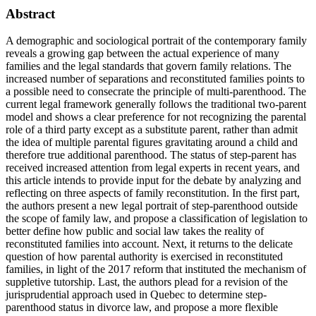
Abstract
A demographic and sociological portrait of the contemporary family
reveals a growing gap between the actual experience of many
families and the legal standards that govern family relations. The
increased number of separations and reconstituted families points to
a possible need to consecrate the principle of multi-parenthood. The
current legal framework generally follows the traditional two-parent
model and shows a clear preference for not recognizing the parental
role of a third party except as a substitute parent, rather than admit
the idea of multiple parental figures gravitating around a child and
therefore true additional parenthood. The status of step-parent has
received increased attention from legal experts in recent years, and
this article intends to provide input for the debate by analyzing and
reflecting on three aspects of family reconstitution. In the first part,
the authors present a new legal portrait of step-parenthood outside
the scope of family law, and propose a classification of legislation to
better define how public and social law takes the reality of
reconstituted families into account. Next, it returns to the delicate
question of how parental authority is exercised in reconstituted
families, in light of the 2017 reform that instituted the mechanism of
suppletive tutorship. Last, the authors plead for a revision of the
jurisprudential approach used in Quebec to determine step-
parenthood status in divorce law, and propose a more flexible