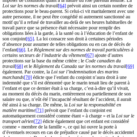
imposer de conditions quant à la nature du rôle parental assumé. La
Loi sur les normes du travail
[64]
prévoit ainsi un certain nombre de
protections pour le beau-parent. Si celui-ci vit maritalement avec une
autre personne, il ne peut être congédié ni autrement sanctionné au
motif qu’il a refusé de travailler au-delà de ses heures habituelles de
travail parce que sa présence était nécessaire pour remplir des
obligations liées à la garde, à la santé ou à l’éducation de l’enfant de
son conjoint
[65]
. La loi consacre son droit à certaines périodes
d’absence pour assumer de telles obligations ou en cas de décès de
l’enfant
[66]
. Le
Règlement sur des normes de travail particulières à
certains secteurs de l’industrie du vêtement
[67]
ajoute d’autres
protections sur la base du même critère ; le
Code canadien du
travail
[68]
et le
Règlement du Canada sur les normes du travail
[69]
également. Par contre, la
Loi sur l’indemnisation des marins
marchands
[70]
édicte que l’enfant du conjoint n’aura droit à une
indemnité que s’il est démontré que le marin tenait lieu de parent à
l’enfant et que ce dernier était à sa charge, c’est-à-dire qu’il vivait,
au moment du décès du marin, entièrement ou partiellement de son
salaire ou que, n’eût été l’incapacité résultant de l’accident, il aurait
été ainsi à sa charge. De même, la
Loi sur la responsabilité en
matière maritime
[71]
prévoit que l’enfant du conjoint est
automatiquement considéré comme étant « à charge » et la
Loi sur le
transport aérien
[72]
édicte également que cet enfant est considéré
comme « membre de la famille », ce qui lui ouvre la porte à
d’éventuels recours en cas de préjudice causé par le décès accidentel