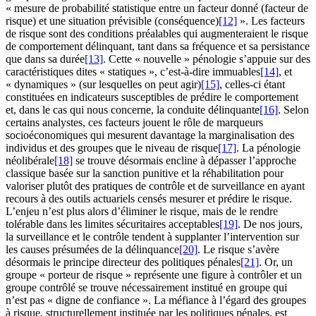
« mesure de probabilité statistique entre un facteur donné (facteur de
risque) et une situation prévisible (conséquence)
[12]
». Les facteurs
de risque sont des conditions préalables qui augmenteraient le risque
de comportement délinquant, tant dans sa fréquence et sa persistance
que dans sa durée
[13]
. Cette « nouvelle » pénologie s’appuie sur des
caractéristiques dites « statiques », c’est-à-dire immuables
[14]
, et
« dynamiques » (sur lesquelles on peut agir)
[15]
, celles-ci étant
constituées en indicateurs susceptibles de prédire le comportement
et, dans le cas qui nous concerne, la conduite délinquante
[16]
. Selon
certains analystes, ces facteurs jouent le rôle de marqueurs
socioéconomiques qui mesurent davantage la marginalisation des
individus et des groupes que le niveau de risque
[17]
. La pénologie
néolibérale
[18]
se trouve désormais encline à dépasser l’approche
classique basée sur la sanction punitive et la réhabilitation pour
valoriser plutôt des pratiques de contrôle et de surveillance en ayant
recours à des outils actuariels censés mesurer et prédire le risque.
L’enjeu n’est plus alors d’éliminer le risque, mais de le rendre
tolérable dans les limites sécuritaires acceptables
[19]
. De nos jours,
la surveillance et le contrôle tendent à supplanter l’intervention sur
les causes présumées de la délinquance
[20]
. Le risque s’avère
désormais le principe directeur des politiques pénales
[21]
. Or, un
groupe « porteur de risque » représente une figure à contrôler et un
groupe contrôlé se trouve nécessairement institué en groupe qui
n’est pas « digne de confiance ». La méfiance à l’égard des groupes
à risque, structurellement instituée par les politiques pénales, est