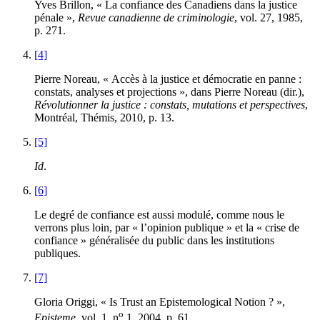
Yves
Brillon
, « La confiance des Canadiens dans la justice
pénale »,
Revue canadienne de criminologie
, vol. 27, 1985,
p. 271.
[4]
Pierre
Noreau
, « Accès à la justice et démocratie en panne :
constats, analyses et projections », dans Pierre
Noreau
(dir.),
Révolutionner la justice : constats, mutations et perspectives
,
Montréal, Thémis, 2010, p. 13.
[5]
Id
.
[6]
Le degré de confiance est aussi modulé, comme nous le
verrons plus loin, par « l’opinion publique » et la « crise de
confiance » généralisée du public dans les institutions
publiques.
[7]
Gloria
Origgi
, « Is Trust an Epistemological Notion ? »,
o
Episteme
, vol. 1, n
1, 2004, p. 61.