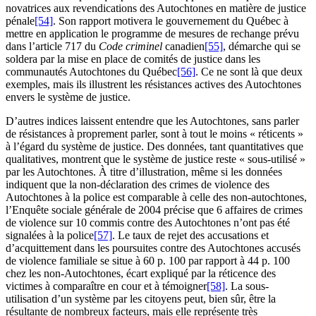
novatrices aux revendications des Autochtones en matière de justice
pénale
[54]
. Son rapport motivera le gouvernement du Québec à
mettre en application le programme de mesures de rechange prévu
dans l’article 717 du
Code criminel
canadien
[55]
, démarche qui se
soldera par la mise en place de comités de justice dans les
communautés Autochtones du Québec
[56]
. Ce ne sont là que deux
exemples, mais ils illustrent les résistances actives des Autochtones
envers le système de justice.
D’autres indices laissent entendre que les Autochtones, sans parler
de résistances à proprement parler, sont à tout le moins « réticents »
à l’égard du système de justice. Des données, tant quantitatives que
qualitatives, montrent que le système de justice reste « sous-utilisé »
par les Autochtones. À titre d’illustration, même si les données
indiquent que la non-déclaration des crimes de violence des
Autochtones à la police est comparable à celle des non-autochtones,
l’Enquête sociale générale de 2004 précise que 6 affaires de crimes
de violence sur 10 commis contre des Autochtones n’ont pas été
signalées à la police
[57]
. Le taux de rejet des accusations et
d’acquittement dans les poursuites contre des Autochtones accusés
de violence familiale se situe à 60 p. 100 par rapport à 44 p. 100
chez les non-Autochtones, écart expliqué par la réticence des
victimes à comparaître en cour et à témoigner
[58]
. La sous-
utilisation d’un système par les citoyens peut, bien sûr, être la
résultante de nombreux facteurs, mais elle représente très