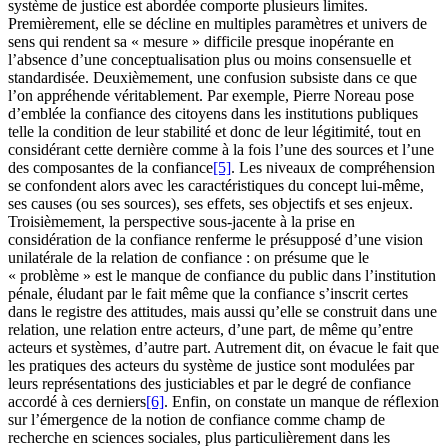
système de justice est abordée comporte plusieurs limites.
Premièrement, elle se décline en multiples paramètres et univers de
sens qui rendent sa « mesure » difficile presque inopérante en
l’absence d’une conceptualisation plus ou moins consensuelle et
standardisée. Deuxièmement, une confusion subsiste dans ce que
l’on appréhende véritablement. Par exemple, Pierre Noreau pose
d’emblée la confiance des citoyens dans les institutions publiques
telle la condition de leur stabilité et donc de leur légitimité, tout en
considérant cette dernière comme à la fois l’une des sources et l’une
des composantes de la confiance
[5]
. Les niveaux de compréhension
se confondent alors avec les caractéristiques du concept lui-même,
ses causes (ou ses sources), ses effets, ses objectifs et ses enjeux.
Troisièmement, la perspective sous-jacente à la prise en
considération de la confiance renferme le présupposé d’une vision
unilatérale de la relation de confiance : on présume que le
« problème » est le manque de confiance du public dans l’institution
pénale, éludant par le fait même que la confiance s’inscrit certes
dans le registre des attitudes, mais aussi qu’elle se construit dans une
relation, une relation entre acteurs, d’une part, de même qu’entre
acteurs et systèmes, d’autre part. Autrement dit, on évacue le fait que
les pratiques des acteurs du système de justice sont modulées par
leurs représentations des justiciables et par le degré de confiance
accordé à ces derniers
[6]
. Enfin, on constate un manque de réflexion
sur l’émergence de la notion de confiance comme champ de
recherche en sciences sociales, plus particulièrement dans les