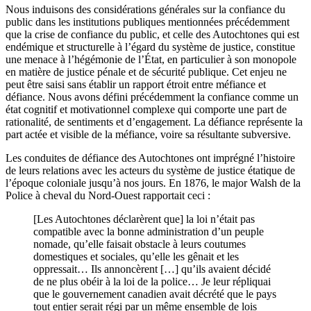
Nous induisons des considérations générales sur la confiance du
public dans les institutions publiques mentionnées précédemment
que la crise de confiance du public, et celle des Autochtones qui est
endémique et structurelle à l’égard du système de justice, constitue
une menace à l’hégémonie de l’État, en particulier à son monopole
en matière de justice pénale et de sécurité publique. Cet enjeu ne
peut être saisi sans établir un rapport étroit entre méfiance et
défiance. Nous avons défini précédemment la confiance comme un
état cognitif et motivationnel complexe qui comporte une part de
rationalité, de sentiments et d’engagement. La défiance représente la
part actée et visible de la méfiance, voire sa résultante subversive.
Les conduites de défiance des Autochtones ont imprégné l’histoire
de leurs relations avec les acteurs du système de justice étatique de
l’époque coloniale jusqu’à nos jours. En 1876, le major Walsh de la
Police à cheval du Nord-Ouest rapportait ceci :
[Les Autochtones déclarèrent que] la loi n’était pas
compatible avec la bonne administration d’un peuple
nomade, qu’elle faisait obstacle à leurs coutumes
domestiques et sociales, qu’elle les gênait et les
oppressait… Ils annoncèrent […] qu’ils avaient décidé
de ne plus obéir à la loi de la police… Je leur répliquai
que le gouvernement canadien avait décrété que le pays
tout entier serait régi par un même ensemble de lois