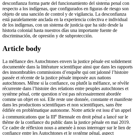
desconfianza forma parte del funcionamiento del sistema penal con
respecto a los indígenas, que configurados en figuras de riesgo son
objeto de una sanción de control y de vigilancia. La desconfianza
está paralelamente anclada en la experiencia colectiva e individual
de los indígenas, con un sistema de justicia que ha sido desde la
historia colonial hasta nuestros días una importante fuente de
discriminación, de opresión y de subprotección.
Article body
La méfiance des Autochtones envers la justice pénale est solidement
documentée dans la littérature scientifique ainsi que dans les rapports
des innombrables commissions d’enquête qui ont jalonné l’histoire
passée et récente de la justice pénale imposée aux nations
autochtones. Même si la confiance, ou plutôt la méfiance, se révèle
récurrente dans l’histoire des relations entre peuples autochtones et
système pénal, cette question n’est pas nécessairement abordée
comme un objet en soi. Elle reste une donnée, constante et manifeste
dans les productions scientifiques et non scientifiques, sans être
édifiée en problématique autonome. Notre article est issu d’un appel
e
à communications que la III
Biennale en droit pénal a lancé sur le
thème de la confiance du public dans la justice pénale en mai 2019.
Ce cadre de réflexion nous a amenée à nous interroger sur le lien de
confiance entre les Autochtones et le système pénal, aspect