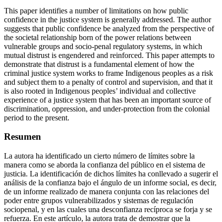
This paper identifies a number of limitations on how public
confidence in the justice system is generally addressed. The author
suggests that public confidence be analyzed from the perspective of
the societal relationship born of the power relations between
vulnerable groups and socio-penal regulatory systems, in which
mutual distrust is engendered and reinforced. This paper attempts to
demonstrate that distrust is a fundamental element of how the
criminal justice system works to frame Indigenous peoples as a risk
and subject them to a penalty of control and supervision, and that it
is also rooted in Indigenous peoples’ individual and collective
experience of a justice system that has been an important source of
discrimination, oppression, and under-protection from the colonial
period to the present.
Resumen
La autora ha identificado un cierto número de límites sobre la
manera como se aborda la confianza del público en el sistema de
justicia. La identificación de dichos límites ha conllevado a sugerir el
análisis de la confianza bajo el ángulo de un informe social, es decir,
de un informe realizado de manera conjunta con las relaciones del
poder entre grupos vulnerabilizados y sistemas de regulación
sociopenal, y en las cuales una desconfianza recíproca se forja y se
refuerza. En este artículo, la autora trata de demostrar que la