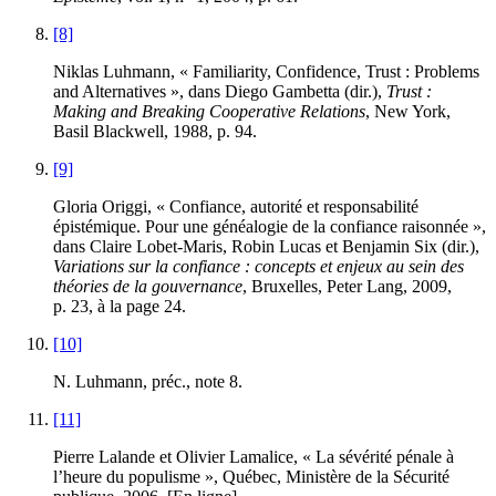
[8]
Niklas
Luhmann
, « Familiarity, Confidence, Trust : Problems
and Alternatives », dans Diego
Gambetta
(dir.),
Trust :
Making and Breaking Cooperative Relations
, New York,
Basil Blackwell, 1988, p. 94.
[9]
Gloria
Origgi
, « Confiance, autorité et responsabilité
épistémique. Pour une généalogie de la confiance raisonnée »,
dans Claire
Lobet-Maris
, Robin
Lucas
et Benjamin
Six
(dir.),
Variations sur la confiance : concepts et enjeux au sein des
théories de la gouvernance
, Bruxelles, Peter Lang, 2009,
p. 23, à la page 24.
[10]
N.
Luhmann
, préc., note 8.
[11]
Pierre
Lalande
et Olivier
Lamalice
, « La sévérité pénale à
l’heure du populisme », Québec, Ministère de la Sécurité