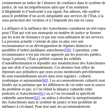
certainement un indice de l’absence de confiance dans le système de
justice, de son incompréhension ainsi que d’un sentiment
d’illégitimité et d’insécurité à son égard. Par ailleurs, elle soulève
aussi le problème d’un accès inéquitable aux services de l’État, à la
sous-protection des victimes et à l’impunité des mis en cause.
La défiance et la méfiance des Autochtones constituent un réel enjeu
pour l’État qui voit son monopole en matière de justice se fissurer
par les actes de résistance et par une sous-utilisation de ses services.
La pression actuelle s’oriente de plus en plus vers une
reconnaissance et un développement de régimes distincts et
parallèles d’ordres juridiques autochtones
[59]
. Cependant, cette
reconnaissance n’est pas encore appuyée par les pouvoirs publics.
Jusqu’à présent, l’État a préféré contenir les velléités
d’autodétermination et répondre aux insatisfactions des Autochtones
par une série d’accommodements. Ces derniers font office de
réponses aux préjudices que nous avons mentionnés précédemment.
Ils sont essentiellement ancrés dans trois registres : culturel,
systémique et autonomiste
[60]
. Les
accommodements culturels
sont
fondés sur la prémisse que les différences de cet ordre sont la source
du problème et que, si l’on réduit la distance culturelle entre
justiciers et Autochtones
[61]
ou si l’on reconnaît la spécificité
culturelle autochtone
[62]
, on aidera à résorber la surreprésentation
des Autochtones dans le système de justice et leur problème de
méfiance à cet égard. Pour leur part, les
accommodements