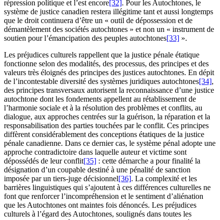
répression politique et l’est encore
[32]
. Pour les Autochtones, le
système de justice canadien restera illégitime tant et aussi longtemps
que le droit continuera d’être un « outil de dépossession et de
démantèlement des sociétés autochtones » et non un « instrument de
soutien pour l’émancipation des peuples autochtones
[33]
».
Les préjudices culturels rappellent que la justice pénale étatique
fonctionne selon des modalités, des processus, des principes et des
valeurs très éloignés des principes des justices autochtones. En dépit
de l’incontestable diversité des systèmes juridiques autochtones
[34]
,
des principes transversaux autorisent la reconnaissance d’une justice
autochtone dont les fondements appellent au rétablissement de
l’harmonie sociale et à la résolution des problèmes et conflits, au
dialogue, aux approches centrées sur la guérison, la réparation et la
responsabilisation des parties touchées par le conflit. Ces principes
diffèrent considérablement des conceptions étatiques de la justice
pénale canadienne. Dans ce dernier cas, le système pénal adopte une
approche contradictoire dans laquelle auteur et victime sont
dépossédés de leur conflit
[35]
: cette démarche a pour finalité la
désignation d’un coupable destiné à une pénalité de sanction
imposée par un tiers-juge décisionnel
[36]
. La complexité et les
barrières linguistiques qui s’ajoutent à ces différences culturelles ne
font que renforcer l’incompréhension et le sentiment d’aliénation
que les Autochtones ont maintes fois dénoncés. Les préjudices
culturels à l’égard des Autochtones, soulignés dans toutes les