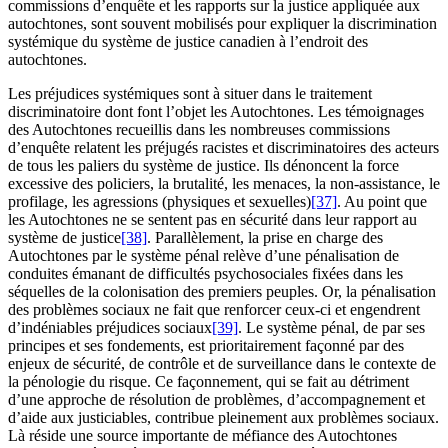
commissions d’enquête et les rapports sur la justice appliquée aux
autochtones, sont souvent mobilisés pour expliquer la discrimination
systémique du système de justice canadien à l’endroit des
autochtones.
Les préjudices systémiques sont à situer dans le traitement
discriminatoire dont font l’objet les Autochtones. Les témoignages
des Autochtones recueillis dans les nombreuses commissions
d’enquête relatent les préjugés racistes et discriminatoires des acteurs
de tous les paliers du système de justice. Ils dénoncent la force
excessive des policiers, la brutalité, les menaces, la non-assistance, le
profilage, les agressions (physiques et sexuelles)
[37]
. Au point que
les Autochtones ne se sentent pas en sécurité dans leur rapport au
système de justice
[38]
. Parallèlement, la prise en charge des
Autochtones par le système pénal relève d’une pénalisation de
conduites émanant de difficultés psychosociales fixées dans les
séquelles de la colonisation des premiers peuples. Or, la pénalisation
des problèmes sociaux ne fait que renforcer ceux-ci et engendrent
d’indéniables préjudices sociaux
[39]
. Le système pénal, de par ses
principes et ses fondements, est prioritairement façonné par des
enjeux de sécurité, de contrôle et de surveillance dans le contexte de
la pénologie du risque. Ce façonnement, qui se fait au détriment
d’une approche de résolution de problèmes, d’accompagnement et
d’aide aux justiciables, contribue pleinement aux problèmes sociaux.
Là réside une source importante de méfiance des Autochtones