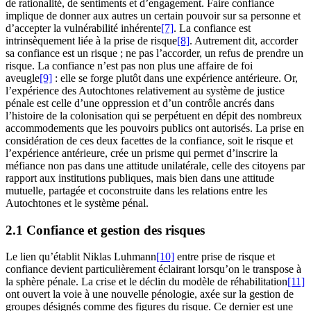
de rationalité, de sentiments et d’engagement. Faire confiance
implique de donner aux autres un certain pouvoir sur sa personne et
d’accepter la vulnérabilité inhérente
[7]
. La confiance est
intrinsèquement liée à la prise de risque
[8]
. Autrement dit, accorder
sa confiance est un risque ; ne pas l’accorder, un refus de prendre un
risque. La confiance n’est pas non plus une affaire de foi
aveugle
[9]
: elle se forge plutôt dans une expérience antérieure. Or,
l’expérience des Autochtones relativement au système de justice
pénale est celle d’une oppression et d’un contrôle ancrés dans
l’histoire de la colonisation qui se perpétuent en dépit des nombreux
accommodements que les pouvoirs publics ont autorisés. La prise en
considération de ces deux facettes de la confiance, soit le risque et
l’expérience antérieure, crée un prisme qui permet d’inscrire la
méfiance non pas dans une attitude unilatérale, celle des citoyens par
rapport aux institutions publiques, mais bien dans une attitude
mutuelle, partagée et coconstruite dans les relations entre les
Autochtones et le système pénal.
2.1 Confiance et gestion des risques
Le lien qu’établit Niklas Luhmann
[10]
entre prise de risque et
confiance devient particulièrement éclairant lorsqu’on le transpose à
la sphère pénale. La crise et le déclin du modèle de réhabilitation
[11]
ont ouvert la voie à une nouvelle pénologie, axée sur la gestion de
groupes désignés comme des figures du risque. Ce dernier est une