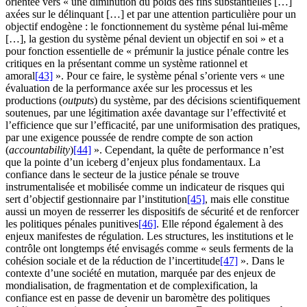
orientée vers « une diminution du poids des fins substantielles […]
axées sur le délinquant […] et par une attention particulière pour un
objectif endogène : le fonctionnement du système pénal lui-même
[…], la gestion du système pénal devient un objectif en soi » et a
pour fonction essentielle de « prémunir la justice pénale contre les
critiques en la présentant comme un système rationnel et
amoral
[43]
». Pour ce faire, le système pénal s’oriente vers « une
évaluation de la performance axée sur les processus et les
productions (
outputs
) du système, par des décisions scientifiquement
soutenues, par une légitimation axée davantage sur l’effectivité et
l’efficience que sur l’efficacité, par une uniformisation des pratiques,
par une exigence poussée de rendre compte de son action
(
accountability
)
[44]
». Cependant, la quête de performance n’est
que la pointe d’un iceberg d’enjeux plus fondamentaux. La
confiance dans le secteur de la justice pénale se trouve
instrumentalisée et mobilisée comme un indicateur de risques qui
sert d’objectif gestionnaire par l’institution
[45]
, mais elle constitue
aussi un moyen de resserrer les dispositifs de sécurité et de renforcer
les politiques pénales punitives
[46]
. Elle répond également à des
enjeux manifestes de régulation. Les structures, les institutions et le
contrôle ont longtemps été envisagés comme « seuls ferments de la
cohésion sociale et de la réduction de l’incertitude
[47]
». Dans le
contexte d’une société en mutation, marquée par des enjeux de
mondialisation, de fragmentation et de complexification, la
confiance est en passe de devenir un baromètre des politiques