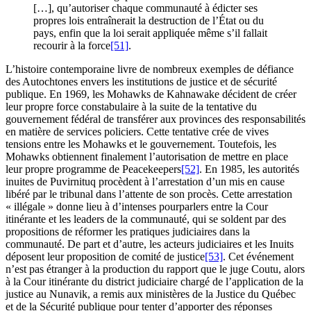
[…], qu’autoriser chaque communauté à édicter ses
propres lois entraînerait la destruction de l’État ou du
pays, enfin que la loi serait appliquée même s’il fallait
recourir à la force
[51]
.
L’histoire contemporaine livre de nombreux exemples de défiance
des Autochtones envers les institutions de justice et de sécurité
publique. En 1969, les Mohawks de Kahnawake décident de créer
leur propre force constabulaire à la suite de la tentative du
gouvernement fédéral de transférer aux provinces des responsabilités
en matière de services policiers. Cette tentative crée de vives
tensions entre les Mohawks et le gouvernement. Toutefois, les
Mohawks obtiennent finalement l’autorisation de mettre en place
leur propre programme de Peacekeepers
[52]
. En 1985, les autorités
inuites de Puvirnituq procèdent à l’arrestation d’un mis en cause
libéré par le tribunal dans l’attente de son procès. Cette arrestation
« illégale » donne lieu à d’intenses pourparlers entre la Cour
itinérante et les leaders de la communauté, qui se soldent par des
propositions de réformer les pratiques judiciaires dans la
communauté. De part et d’autre, les acteurs judiciaires et les Inuits
déposent leur proposition de comité de justice
[53]
. Cet événement
n’est pas étranger à la production du rapport que le juge Coutu, alors
à la Cour itinérante du district judiciaire chargé de l’application de la
justice au Nunavik, a remis aux ministères de la Justice du Québec
et de la Sécurité publique pour tenter d’apporter des réponses