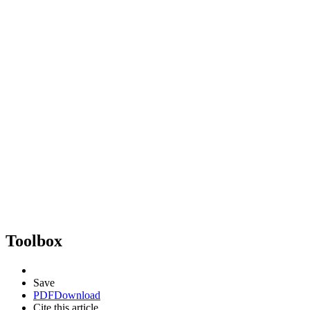
Toolbox
Save
PDF
Download
Cite this article