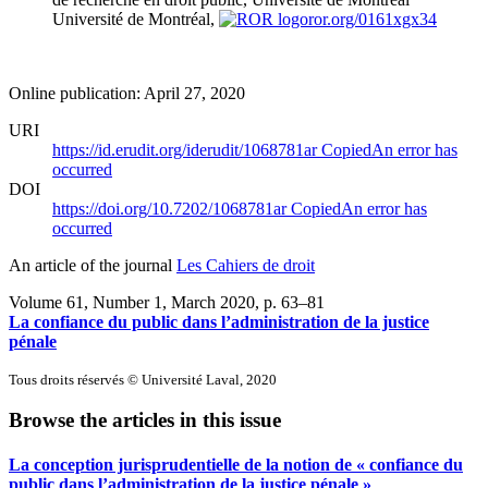
Université de Montréal,
ror.org/0161xgx34
Online publication: April 27, 2020
URI
https://id.erudit.org/iderudit/1068781ar
Copied
An error has
occurred
DOI
https://doi.org/10.7202/1068781ar
Copied
An error has
occurred
An article of the journal
Les Cahiers de droit
Volume 61, Number 1, March 2020
, p. 63–81
La confiance du public dans l’administration de la justice
pénale
Tous droits réservés © Université Laval, 2020
Browse the articles in this issue
La conception jurisprudentielle de la notion de « confiance du
public dans l’administration de la justice pénale »