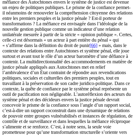
méfiance des Autochtones envers le système de justice est devenue
un enjeu de politiques publiques. Le prisme de la confiance permet-
il néanmoins de renouveler la compréhension citoyenne des relations
entre les premiers peuples et la justice pénale ? Est-il porteur de
transformations ? La méfiance est envisagée dans l’idéologie de la
nouvelle gestion publique comme un indicateur d’une relation
unilatérale mesurée à partir de la stricte « opinion publique ». Certes,
celle-ci est désormais « un acteur à part entière du pénal » qui
« s’affirme dans la définition du droit de punir
[66]
» mais, dans le
contexte des relations entre Autochtones et système pénal, elle joue
surtout et avant tout le rôle d’un acteur baromètre d’une défiance à
contenir. La multidirectionnalité des accommodements en matière de
justice pénale appliqués aux Autochtones met en relief
l’ambivalence d’un État contraint de répondre aux revendications
politiques, sociales et culturelles des premiers peuples, tout en
travaillant à la préservation de son cadre juridico-politique. Dans ce
contexte, la quête de confiance par le système pénal représente un
outil de pacification non négligeable. L’autoréflexion des acteurs du
système pénal et des décideurs envers la justice pénale devrait
concevoir le prisme de la confiance sous l’angle d’un rapport social,
c’est-à-dire un rapport coconstruit dans une dynamique de relations
de pouvoir entre groupes vulnérabilisés et instances de régulation, de
contrôle et de surveillance et dans lesquelles la méfiance réciproque
s’alimente et se renforce. C’est, à notre sens, la seule voie
prometteuse pour qu’une transformation structurelle s’oriente vers