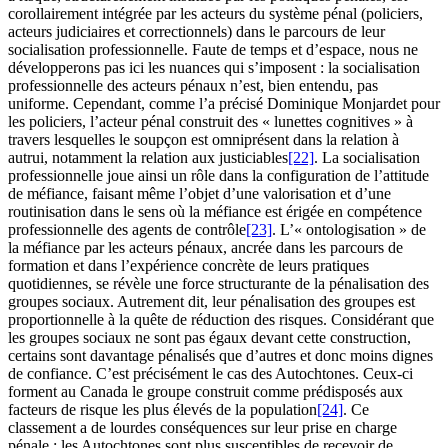
corollairement intégrée par les acteurs du système pénal (policiers,
acteurs judiciaires et correctionnels) dans le parcours de leur
socialisation professionnelle. Faute de temps et d’espace, nous ne
développerons pas ici les nuances qui s’imposent : la socialisation
professionnelle des acteurs pénaux n’est, bien entendu, pas
uniforme. Cependant, comme l’a précisé Dominique Monjardet pour
les policiers, l’acteur pénal construit des « lunettes cognitives » à
travers lesquelles le soupçon est omniprésent dans la relation à
autrui, notamment la relation aux justiciables
[22]
. La socialisation
professionnelle joue ainsi un rôle dans la configuration de l’attitude
de méfiance, faisant même l’objet d’une valorisation et d’une
routinisation dans le sens où la méfiance est érigée en compétence
professionnelle des agents de contrôle
[23]
. L’« ontologisation » de
la méfiance par les acteurs pénaux, ancrée dans les parcours de
formation et dans l’expérience concrète de leurs pratiques
quotidiennes, se révèle une force structurante de la pénalisation des
groupes sociaux. Autrement dit, leur pénalisation des groupes est
proportionnelle à la quête de réduction des risques. Considérant que
les groupes sociaux ne sont pas égaux devant cette construction,
certains sont davantage pénalisés que d’autres et donc moins dignes
de confiance. C’est précisément le cas des Autochtones. Ceux-ci
forment au Canada le groupe construit comme prédisposés aux
facteurs de risque les plus élevés de la population
[24]
. Ce
classement a de lourdes conséquences sur leur prise en charge
pénale : les Autochtones sont plus susceptibles de recevoir de