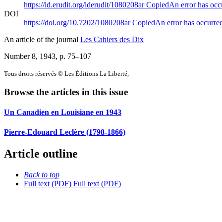
https://id.erudit.org/iderudit/1080208ar
Copied
An error has occ
DOI
https://doi.org/10.7202/1080208ar
Copied
An error has occurre
An article of the journal
Les Cahiers des Dix
Number 8, 1943
, p. 75–107
Tous droits réservés © Les Éditions La Liberté,
Browse the articles in this issue
Un Canadien en Louisiane en 1943
Pierre-Edouard Leclère (1798-1866)
Article outline
Back to top
Full text (PDF)
Full text (PDF)