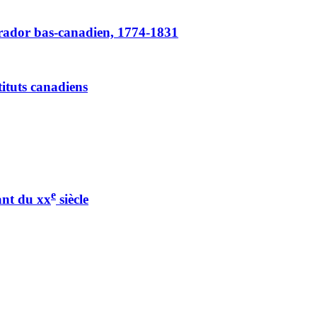
brador bas-canadien, 1774-1831
ituts canadiens
e
nant du
xx
siècle