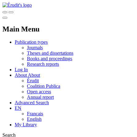
Main Menu
Publication types
Journals
Theses and dissertations
Books and proceedings
Research reports
Log In
About
About
Érudit
Coalition Publica
Open access
Annual report
Advanced Search
EN
Français
English
My Library
Search