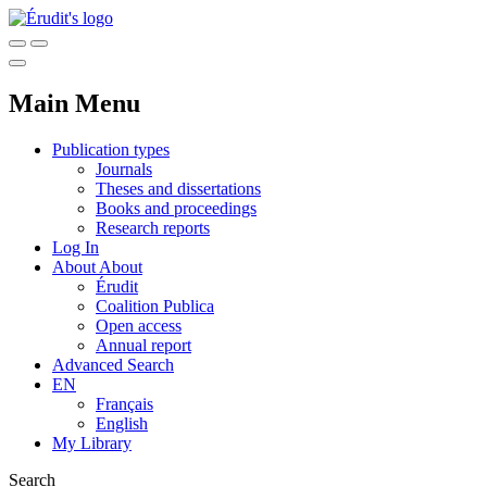
Main Menu
Publication types
Journals
Theses and dissertations
Books and proceedings
Research reports
Log In
About
About
Érudit
Coalition Publica
Open access
Annual report
Advanced Search
EN
Français
English
My Library
Search