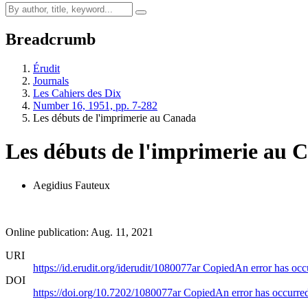
Breadcrumb
Érudit
Journals
Les Cahiers des Dix
Number 16, 1951, pp. 7-282
Les débuts de l'imprimerie au Canada
Les débuts de l'imprimerie au 
Aegidius Fauteux
Online publication: Aug. 11, 2021
URI
https://id.erudit.org/iderudit/1080077ar
Copied
An error has occ
DOI
https://doi.org/10.7202/1080077ar
Copied
An error has occurre