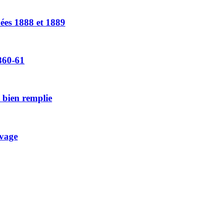
ées 1888 et 1889
860-61
t bien remplie
evage