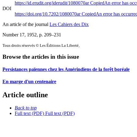
https://id.erudit.org/iderudit/1080070ar
Copied
An error has occ
DOI
https://doi.org/10.7202/1080070ar
Copied
An error has occurre
An article of the journal
Les Cahiers des Dix
Number 17, 1952
, p. 209–231
Tous droits réservés © Les Éditions La Liberté,
Browse the articles in this issue
Persistances païennes chez les Amérindiens de la forêt boréale
En marge d'un centenaire
Article outline
Back to top
Full text (PDF)
Full text (PDF)