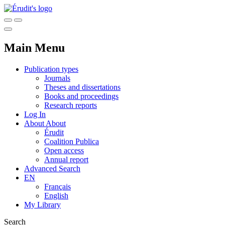
Main Menu
Publication types
Journals
Theses and dissertations
Books and proceedings
Research reports
Log In
About
About
Érudit
Coalition Publica
Open access
Annual report
Advanced Search
EN
Français
English
My Library
Search