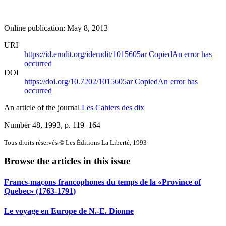
Online publication: May 8, 2013
URI
https://id.erudit.org/iderudit/1015605ar
Copied
An error has
occurred
DOI
https://doi.org/10.7202/1015605ar
Copied
An error has
occurred
An article of the journal
Les Cahiers des dix
Number 48, 1993
, p. 119–164
Tous droits réservés © Les Éditions La Liberté, 1993
Browse the articles in this issue
Francs-maçons francophones du temps de la «Province of
Quebec» (1763-1791)
Le voyage en Europe de N.-E. Dionne