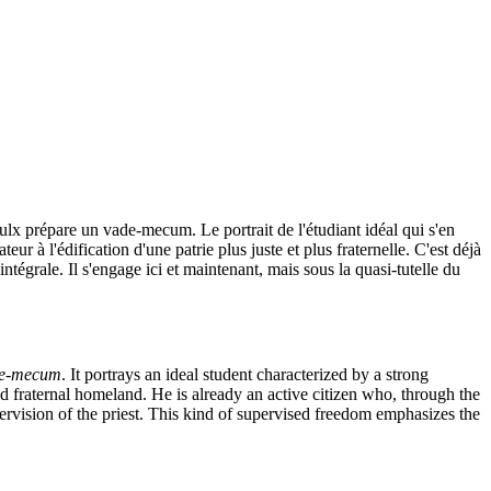
ulx prépare un vade-mecum. Le portrait de l'étudiant idéal qui s'en
teur à l'édification d'une patrie plus juste et plus fraternelle. C'est déjà
tégrale. Il s'engage ici et maintenant, mais sous la quasi-tutelle du
e-mecum
. It portrays an ideal student characterized by a strong
and fraternal homeland. He is already an active citizen who, through the
pervision of the priest. This kind of supervised freedom emphasizes the