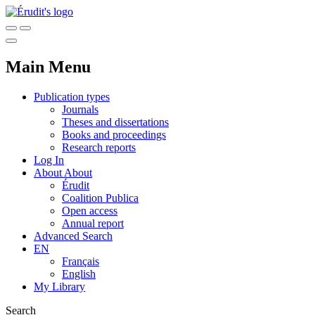
Main Menu
Publication types
Journals
Theses and dissertations
Books and proceedings
Research reports
Log In
About
About
Érudit
Coalition Publica
Open access
Annual report
Advanced Search
EN
Français
English
My Library
Search