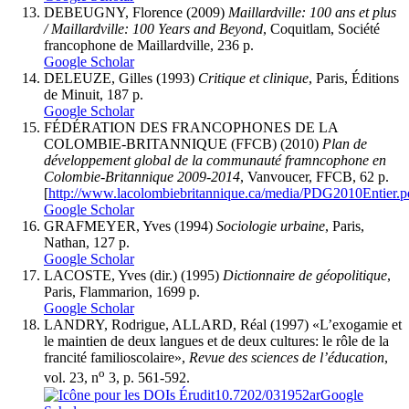
DEBEUGNY, Florence (2009)
Maillardville: 100 ans et plus
/ Maillardville: 100 Years and Beyond
, Coquitlam, Société
francophone de Maillardville, 236 p.
Google Scholar
DELEUZE, Gilles (1993)
Critique et clinique
, Paris, Éditions
de Minuit, 187 p.
Google Scholar
FÉDÉRATION DES FRANCOPHONES DE LA
COLOMBIE-BRITANNIQUE (FFCB) (2010)
Plan de
développement global de la communauté framncophone en
Colombie-Britannique 2009-2014
, Vanvoucer, FFCB, 62 p.
[
http://www.lacolombiebritannique.ca/media/PDG2010Entier.p
Google Scholar
GRAFMEYER, Yves (1994)
Sociologie urbaine
, Paris,
Nathan, 127 p.
Google Scholar
LACOSTE, Yves (dir.) (1995)
Dictionnaire de géopolitique
,
Paris, Flammarion, 1699 p.
Google Scholar
LANDRY, Rodrigue, ALLARD, Réal (1997) «L’exogamie et
le maintien de deux langues et de deux cultures: le rôle de la
francité familioscolaire»,
Revue des sciences de l’éducation
,
o
vol. 23, n
3, p. 561-592.
10.7202/031952ar
Google