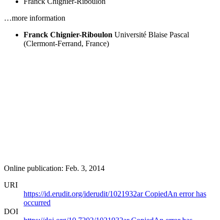
Franck Chignier-Riboulon
…more information
Franck Chignier-Riboulon
Université Blaise Pascal
(Clermont-Ferrand, France)
Online publication: Feb. 3, 2014
URI
https://id.erudit.org/iderudit/1021932ar
Copied
An error has
occurred
DOI