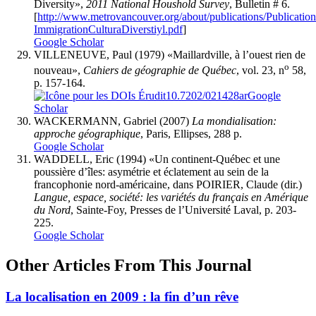
Diversity»,
2011 National Houshold Survey
, Bulletin # 6.
[
http://www.metrovancouver.org/about/publications/Publicati
ImmigrationCulturaDiverstiyl.pdf
]
Google Scholar
VILLENEUVE, Paul (1979) «Maillardville, à l’ouest rien de
o
nouveau»,
Cahiers de géographie de Québec
, vol. 23, n
58,
p. 157-164.
10.7202/021428ar
Google
Scholar
WACKERMANN, Gabriel (2007)
La mondialisation:
approche géographique
, Paris, Ellipses, 288 p.
Google Scholar
WADDELL, Eric (1994) «Un continent-Québec et une
poussière d’îles: asymétrie et éclatement au sein de la
francophonie nord-américaine, dans POIRIER, Claude (dir.)
Langue, espace, société: les variétés du français en Amérique
du Nord
, Sainte-Foy, Presses de l’Université Laval, p. 203-
225.
Google Scholar
Other Articles From This Journal
La localisation en 2009 : la fin d’un rêve