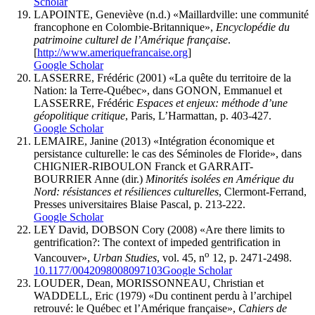
Scholar
LAPOINTE, Geneviève (n.d.) «Maillardville: une communité
francophone en Colombie-Britannique»,
Encyclopédie du
patrimoine culturel de l’Amérique française
.
[
http://www.ameriquefrancaise.org
]
Google Scholar
LASSERRE, Frédéric (2001) «La quête du territoire de la
Nation: la Terre-Québec», dans GONON, Emmanuel et
LASSERRE, Frédéric
Espaces et enjeux: méthode d’une
géopolitique critique
, Paris, L’Harmattan, p. 403-427.
Google Scholar
LEMAIRE, Janine (2013) «Intégration économique et
persistance culturelle: le cas des Séminoles de Floride», dans
CHIGNIER-RIBOULON Franck et GARRAIT-
BOURRIER Anne (dir.)
Minorités isolées en Amérique du
Nord: résistances et résiliences culturelles
, Clermont-Ferrand,
Presses universitaires Blaise Pascal, p. 213-222.
Google Scholar
LEY David, DOBSON Cory (2008) «Are there limits to
gentrification?: The context of impeded gentrification in
o
Vancouver»,
Urban Studies
, vol. 45, n
12, p. 2471-2498.
10.1177/0042098008097103
Google Scholar
LOUDER, Dean, MORISSONNEAU, Christian et
WADDELL, Eric (1979) «Du continent perdu à l’archipel
retrouvé: le Québec et l’Amérique française»,
Cahiers de