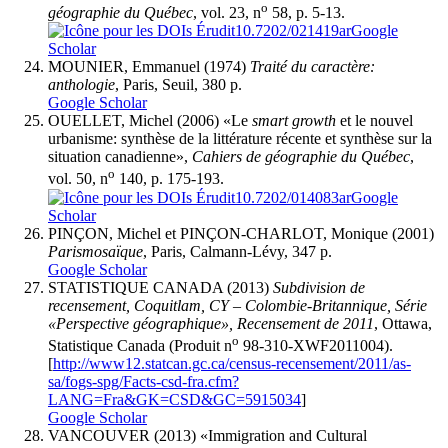
o
géographie du Québec
, vol. 23, n
58, p. 5-13.
10.7202/021419ar
Google
Scholar
MOUNIER, Emmanuel (1974)
Traité du caractère:
anthologie
, Paris, Seuil, 380 p.
Google Scholar
OUELLET, Michel (2006) «Le
smart growth
et le nouvel
urbanisme: synthèse de la littérature récente et synthèse sur la
situation canadienne»,
Cahiers de géographie du Québec
,
o
vol. 50, n
140, p. 175-193.
10.7202/014083ar
Google
Scholar
PINÇON, Michel et PINÇON-CHARLOT, Monique (2001)
Paris
mosaïque
, Paris, Calmann-Lévy, 347 p.
Google Scholar
STATISTIQUE CANADA (2013)
Subdivision de
recensement, Coquitlam, CY – Colombie-Britannique, Série
«Perspective géographique», Recensement de 2011
, Ottawa,
o
Statistique Canada (Produit n
98-310-XWF2011004).
[
http://www12.statcan.gc.ca/census-recensement/2011/as-
sa/fogs-spg/Facts-csd-fra.cfm?
LANG=Fra&GK=CSD&GC=5915034
]
Google Scholar
VANCOUVER (2013) «Immigration and Cultural