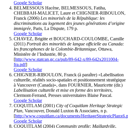
Google Scholar
BELMESSOUS Hacène, BELMESSOUS, Fatiha,
CHEBBAH-MALICET, Laure et CHIGNIER-RIBOULON,
Franck (2006)
Les minorisés de la République: les
discriminations au logement des jeunes générations d’origine
immigrée
, Paris, La Dispute, 179 p.
Google Scholar
CHAVEZ, Brigitte et BOUCHARD-COULOMBE, Camille
(2011)
Portrait des minorités de langue officielle au Canada:
les francophones de la Colombie-Britannique
, Ottawa,
Ministère de l’Industrie, 80 p.
[
http://www.statcan.gc.ca/pub/89-642-x/89-642x2011004-
fra.pdf
]
Google Scholar
CHIGNIER-RIBOULON, Franck (à paraître) «Labellisation
culturelle, réalités socio-spatiales et positionnement stratégique
à Vancouver (Canada)», dans FOURNIER, Mauricette (dir.)
Labellisation culturelle et mise en forme des territoires
,
Clermont-Ferrand, Presses universitaires Blaise Pascal.
Google Scholar
COQUITLAM (2001)
City of Coquitlam Heritage Strategic
Plan
, Vancouver, Donald Luxton & Associates, n p.
[
http://www.coquitlam.ca/documents/HeritageStrategicPlanx6.
Google Scholar
COQUITLAM (2004)
Community profile: Maillardville
,