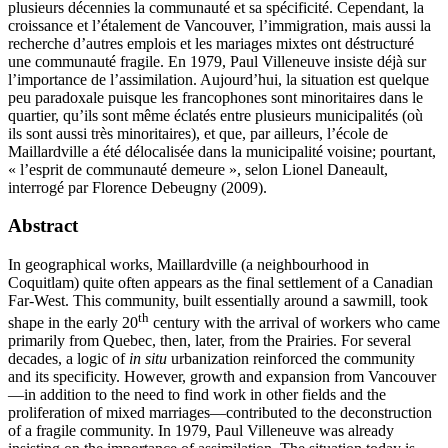
plusieurs décennies la communauté et sa spécificité. Cependant, la
croissance et l’étalement de Vancouver, l’immigration, mais aussi la
recherche d’autres emplois et les mariages mixtes ont déstructuré
une communauté fragile. En 1979, Paul Villeneuve insiste déjà sur
l’importance de l’assimilation. Aujourd’hui, la situation est quelque
peu paradoxale puisque les francophones sont minoritaires dans le
quartier, qu’ils sont même éclatés entre plusieurs municipalités (où
ils sont aussi très minoritaires), et que, par ailleurs, l’école de
Maillardville a été délocalisée dans la municipalité voisine; pourtant,
« l’esprit de communauté demeure », selon Lionel Daneault,
interrogé par Florence Debeugny (2009).
Abstract
In geographical works, Maillardville (a neighbourhood in
Coquitlam) quite often appears as the final settlement of a Canadian
Far-West. This community, built essentially around a sawmill, took
th
shape in the early 20
century with the arrival of workers who came
primarily from Quebec, then, later, from the Prairies. For several
decades, a logic of
in situ
urbanization reinforced the community
and its specificity. However, growth and expansion from Vancouver
—in addition to the need to find work in other fields and the
proliferation of mixed marriages—contributed to the deconstruction
of a fragile community. In 1979, Paul Villeneuve was already