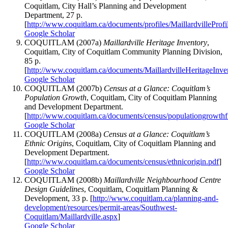
Coquitlam, City Hall’s Planning and Development
Department, 27 p.
[
http://www.coquitlam.ca/documents/profiles/MaillardvilleProfi
Google Scholar
COQUITLAM (2007a)
Maillardville Heritage Inventory
,
Coquitlam, City of Coquitlam Community Planning Division,
85 p.
[
http://www.coquitlam.ca/documents/MaillardvilleHeritageInv
Google Scholar
COQUITLAM (2007b)
Census at a Glance: Coquitlam’s
Population Growth
, Coquitlam, City of Coquitlam Planning
and Development Department.
[
http://www.coquitlam.ca/documents/census/populationgrowthf
Google Scholar
COQUITLAM (2008a)
Census at a Glance: Coquitlam’s
Ethnic Origins
, Coquitlam, City of Coquitlam Planning and
Development Department.
[
http://www.coquitlam.ca/documents/census/ethnicorigin.pdf
]
Google Scholar
COQUITLAM (2008b)
Maillardville Neighbourhood Centre
Design Guidelines
, Coquitlam, Coquitlam Planning &
Development, 33 p. [
http://www.coquitlam.ca/planning-and-
development/resources/permit-areas/Southwest-
Coquitlam/Maillardville.aspx
]
Google Scholar