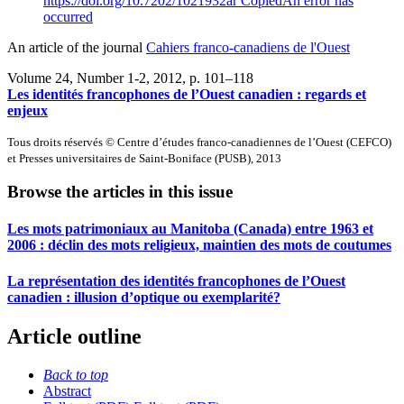
https://doi.org/10.7202/1021932ar
Copied
An error has
occurred
An article of the journal
Cahiers franco-canadiens de l'Ouest
Volume 24, Number 1-2, 2012
, p. 101–118
Les identités francophones de l’Ouest canadien : regards et
enjeux
Tous droits réservés © Centre d’études franco-canadiennes de l’Ouest (CEFCO)
et Presses universitaires de Saint-Boniface (PUSB), 2013
Browse the articles in this issue
Les mots patrimoniaux au Manitoba (Canada) entre 1963 et
2006 : déclin des mots religieux, maintien des mots de coutumes
La représentation des identités francophones de l’Ouest
canadien : illusion d’optique ou exemplarité?
Article outline
Back to top
Abstract