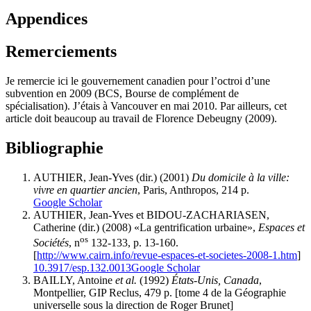
Appendices
Remerciements
Je remercie ici le gouvernement canadien pour l’octroi d’une
subvention en 2009 (BCS, Bourse de complément de
spécialisation). J’étais à Vancouver en mai 2010. Par ailleurs, cet
article doit beaucoup au travail de Florence Debeugny (2009).
Bibliographie
AUTHIER, Jean-Yves (dir.) (2001)
Du domicile à la ville:
vivre en quartier ancien
, Paris, Anthropos, 214 p.
Google Scholar
AUTHIER, Jean-Yves et BIDOU-ZACHARIASEN,
Catherine (dir.) (2008) «La gentrification urbaine»,
Espaces et
os
Sociétés
, n
132-133, p. 13-160.
[
http://www.cairn.info/revue-espaces-et-societes-2008-1.htm
]
10.3917/esp.132.0013
Google Scholar
BAILLY, Antoine
et al.
(1992)
États-Unis, Canada
,
Montpellier, GIP Reclus, 479 p. [tome 4 de la Géographie
universelle sous la direction de Roger Brunet]