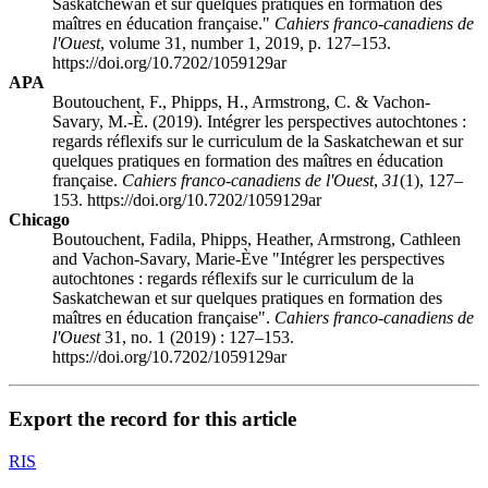
Saskatchewan et sur quelques pratiques en formation des
maîtres en éducation française."
Cahiers franco-canadiens de
l'Ouest
, volume 31, number 1, 2019, p. 127–153.
https://doi.org/10.7202/1059129ar
APA
Boutouchent, F., Phipps, H., Armstrong, C. & Vachon-
Savary, M.-È. (2019). Intégrer les perspectives autochtones :
regards réflexifs sur le curriculum de la Saskatchewan et sur
quelques pratiques en formation des maîtres en éducation
française.
Cahiers franco-canadiens de l'Ouest
,
31
(1), 127–
153. https://doi.org/10.7202/1059129ar
Chicago
Boutouchent, Fadila, Phipps, Heather, Armstrong, Cathleen
and Vachon-Savary, Marie-Ève "Intégrer les perspectives
autochtones : regards réflexifs sur le curriculum de la
Saskatchewan et sur quelques pratiques en formation des
maîtres en éducation française".
Cahiers franco-canadiens de
l'Ouest
31, no. 1 (2019) : 127–153.
https://doi.org/10.7202/1059129ar
Export the record for this article
RIS