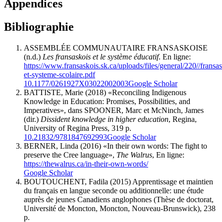
Appendices
Bibliographie
ASSEMBLÉE COMMUNAUTAIRE FRANSASKOISE
(n.d.)
Les fransaskois et le système éducatif
. En ligne:
https://www.fransaskois.sk.ca/uploads/files/general/220//fransas
et-systeme-scolaire.pdf
10.1177/0261927X03022002003
Google Scholar
BATTISTE, Marie (2018) «Reconciling Indigenous
Knowledge in Education: Promises, Possibilities, and
Imperatives», dans SPOONER, Marc et McNinch, James
(dir.)
Dissident knowledge in higher education
, Regina,
University of Regina Press, 319 p.
10.21832/9781847692993
Google Scholar
BERNER, Linda (2016) «In their own words: The fight to
preserve the Cree language»,
The Walrus
, En ligne:
https://thewalrus.ca/in-their-own-words/
Google Scholar
BOUTOUCHENT, Fadila (2015) Apprentissage et maintien
du français en langue seconde ou additionnelle: une étude
auprès de jeunes Canadiens anglophones (Thèse de doctorat,
Université de Moncton, Moncton, Nouveau-Brunswick), 238
p.