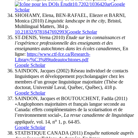
10.7202/1036420ar
Google
Scholar
SHOHAMY, Elena, BEN-RAFAEL, Eliezer et BARNI,
Monica (2010)
Linguistic landscape in the city
, Bristol,
Multilingual Matters, 384 p.
10.21832/9781847692993
Google Scholar
ST-DENIS, Verna (2010)
Étude sur les connaissances et
l’expérience professionnelle des enseignants et des
enseignantes autochtones dans les écoles canadiennes,
En
ligne:
https://www.ctf-fce.ca/Research-
Library/%C3%89tudeautochtones.pdf
Google Scholar
SAINDON, Jacques (2002) Réseau individuel de contacts
linguistiques et développement psycholangagier chez les
membres d’un groupe linguistique majoritaire (Thèse de
doctorat, Université Laval, Québec, Québec), 418 p.
Google Scholar
SAINDON, Jacques et BOUTOUCHENT, Fadila (2011)
«Anglophones majoritaires et français langue seconde au
Canada: effets complémentaires de la scolarisation et de
l’environnement social»,
La revue canadienne de linguistique
o
appliquée
, vol. 14, n
1, p. 64-85.
Google Scholar
STATISTIQUE CANADA (2011)
Enquête nationale auprès