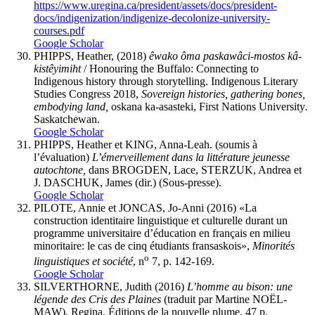
https://www.uregina.ca/president/assets/docs/president-
docs/indigenization/indigenize-decolonize-university-
courses.pdf
Google Scholar
PHIPPS, Heather, (2018)
êwako ôma paskawâci-mostos kâ-
kistêyimiht
/ Honouring the Buffalo: Connecting to
Indigenous history through storytelling. Indigenous Literary
Studies Congress 2018,
Sovereign histories, gathering bones,
embodying land,
oskana ka-asasteki, First Nations University
.
Saskatchewan.
Google Scholar
PHIPPS, Heather et KING, Anna-Leah. (soumis à
l’évaluation)
L’émerveillement dans la littérature jeunesse
autochtone,
dans BROGDEN, Lace, STERZUK, Andrea et
J. DASCHUK, James (dir.) (Sous-presse).
Google Scholar
PILOTE, Annie et JONCAS, Jo-Anni (2016) «La
construction identitaire linguistique et culturelle durant un
programme universitaire d’éducation en français en milieu
minoritaire: le cas de cinq étudiants fransaskois»,
Minorités
o
linguistiques et société
, n
7, p. 142-169.
Google Scholar
SILVERTHORNE, Judith (2016)
L’homme au bison: une
légende des Cris des Plaines
(traduit par Martine NOËL-
MAW), Regina, Éditions de la nouvelle plume, 47 p.