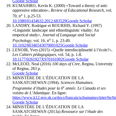
Google Scholar
KUMAHIRO, Kevin K. (2000) «Toward a theory of anti-
oppressive education»,
Review of Educational Research
, vol.
o
70, n
1, p.25-53.
10.1080/01434632.2012.683529
Google Scholar
LANDRY, Rodrigue et BOURHIS, Richard Y. (1997)
«Linguistic landscape and ethnolinguistic vitality: An
emperical study»,
Journal of Language and Social
o
Psychology
, vol. 16, n
1, p. 23-49.
10.3102/00346543070001025
Google Scholar
LENOIR, Yves (2015) «Quelle interdisciplinarité à l’école?»,
Les Cahiers pédagogiques
, vol. 54, p. 1-8.
10.1177/0261927X970161002
Google Scholar
McLEOD, Neal (2016)
100 days of Cree
, Regina, University
of Regina, 283 p.
Google Scholar
MINISTÈRE DE L’ÉDUCATION DE LA
SASKATCHEWAN (1994).
Sciences Humaines.
e
Programme d’études pour la 6
année. Le Canada et ses
voisins de L’Atlantique
. En ligne:
https://www.k12.gov.sk.ca/docs/francais/schumaines/inter/6e/h
Google Scholar
MINISTÈRE DE L’ÉDUCATION DE LA
SASKATCHEWAN (2013a)
Ressource sur l’étude des