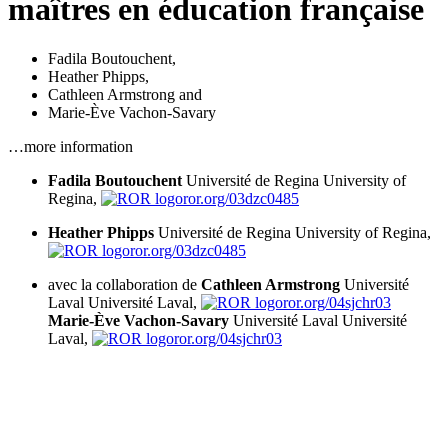
maîtres en éducation française
Fadila Boutouchent
,
Heather Phipps
,
Cathleen Armstrong
and
Marie-Ève Vachon-Savary
…more information
Fadila Boutouchent
Université de Regina
University of
Regina,
ror.org/03dzc0485
Heather Phipps
Université de Regina
University of Regina,
ror.org/03dzc0485
avec la collaboration de
Cathleen Armstrong
Université
Laval
Université Laval,
ror.org/04sjchr03
Marie-Ève Vachon-Savary
Université Laval
Université
Laval,
ror.org/04sjchr03