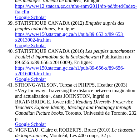
des ménages:Tableau de données,
En ligne:
https://www12.statcan.gc.ca/nhs-enm/2011/dp-pd/dt-td/Index-
fra.cfm
Google Scholar
STATISTIQUE CANADA (2012)
Enquête auprès des
peuples autochtones
, En ligne:
https://www150.statcan.gc.ca/n1/pub/89-653-x/89-653-
x2013002-fra.htm
Google Scholar
STATISTIQUE CANADA (2016)
Les peuples autochtones:
Feuillet d’information de la Saskatchewan
(Publication no
89-656-x/89-656-x2016009), En ligne:
https://www150.statcan.gc.ca/n1/pub/89-656-x/89-656-
x2016009-fra.htm
Google Scholar
STRONG-WILSON, Teresa et PHIPPS, Heather (2003)
«Very far away: Traversing the distance between imagination
and actualization», dans JOHNSTON, Ingrid et
BRAINBRIDGE, Joyce (dir.)
Reading Diversity Preservice
Teachers Explore Identity, Ideology and Pedagogy through
Canadian Picture books
, Toronto, Université de Toronto, 232
p.
Google Scholar
VIGNEAU, Claire et ROBERTS, Bruce (2010)
Le chasseur
de loups-marins
, Montréal, Les 400 coups, 32 p.