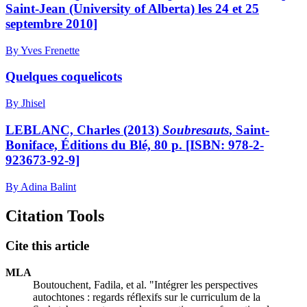
Saint-Jean (University of Alberta) les 24 et 25
septembre 2010]
By Yves Frenette
Quelques coquelicots
By Jhisel
LEBLANC, Charles (2013)
Soubresauts
, Saint-
Boniface, Éditions du Blé, 80 p. [ISBN: 978-2-
923673-92-9]
By Adina Balint
Citation Tools
Cite this article
MLA
Boutouchent, Fadila, et al. "Intégrer les perspectives
autochtones : regards réflexifs sur le curriculum de la