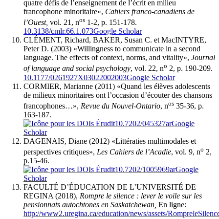
quatre défis de l’enseignement de l’écrit en milieu
francophone minoritaire»,
Cahiers franco-canadiens de
os
l’Ouest,
vol. 21, n
1-2, p. 151-178.
10.3138/cmlr.66.1.073
Google Scholar
CLÉMENT, Richard, BAKER, Susan C. et MacINTYRE,
Peter D. (2003) «Willingness to communicate in a second
language. The effects of context, norms, and vitality»,
Journal
o
of language and social psychology
, vol. 22, n
2, p. 190-209.
10.1177/0261927X03022002003
Google Scholar
CORMIER, Marianne (2011) «Quand les élèves adolescents
de milieux minoritaires ont l’occasion d’écouter des chansons
os
francophones…»,
Revue du Nouvel-Ontario
, n
35-36, p.
163-187.
10.7202/045327ar
Google
Scholar
DAGENAIS, Diane (2012) «Littératies multimodales et
o
perspectives critiques»,
Les Cahiers de l’Acadie
, vol. 9, n
2,
p.15-46.
10.7202/1005969ar
Google
Scholar
FACULTÉ D’ÉDUCATION DE L’UNIVERSITÉ DE
REGINA (2018),
Rompre le silence : lever le voile sur les
pensionnats autochtones en Saskatchewan,
En ligne:
http://www2.uregina.ca/education/news/assets/RompreleSilen