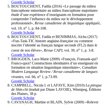
Google Scholar
BOUTOUCHENT, Fadila (2016) «Le passage du milieu
francophone minoritaire au milieu francophone majoritaire:
étude d’une expérience d’enseignants en formation pour
comprendre l’influence du milieu sur le développement
professionnel»,
Revue canadienne de linguistique appliquée
,
o
vol. 19, n
1, p. 84-108.
Google Scholar
BOUTOUCHENT, Fadila et BENIMMAS, Aïcha (2017)
«Fun-Task-TIC histoire anglaise-française ou comment
inscrire l’identité au français langue seconde (FL2) dans le
o
coeur de nos élèves»,
Revue CAPI
, vol. 39, n
1, p. 3-8.
Google Scholar
BROGDEN, Lace-Marie (2009) «François, Fransask-qui?
Franco-quoi? Constructions identitaires d’un enseignant en
formation en situation linguistique minoritaire»,
Canadian
Modern Language Review / Revue canadienne de langues
o
vivantes
, vol. 66, n
1, p.73-99.
Google Scholar
CAMPBELL, Nicola I. et LAFAVE, Kim (2010)
La pirogue
de Shin-chi
(traduit par Diane LAVOIE), Winnipeg, Éditions
des Plaines, 38 p.
Google Scholar
CAVANAGH, Martine et BLAIN, Sylvie (2009) «Relever