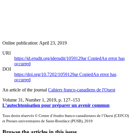
Online publication: April 23, 2019
URI
https://id.erudit.org/iderudit/1059129ar
Copied
An error has
occurred
DOI
https://doi.org/10.7202/1059129ar
Copied
An error has
occurred
An article of the journal
Cahiers franco-canadiens de l'Ouest
Volume 31, Number 1, 2019
, p. 127–153
L’autochtonisation pour préparer un avenir commun
Tous droits réservés © Centre d’études franco-canadiennes de l’Ouest (CEFCO)
et Presses universitaires de Saint-Boniface (PUSB), 2019
Browse the articles in this issue