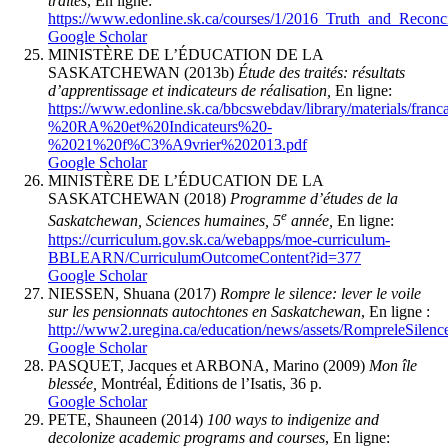
traités
, En ligne:
https://www.edonline.sk.ca/courses/1/2016_Truth_and_Reconci
Google Scholar
MINISTÈRE DE L’ÉDUCATION DE LA
SASKATCHEWAN (2013b)
Étude des traités: résultats
d’apprentissage et indicateurs de réalisation,
En ligne:
https://www.edonline.sk.ca/bbcswebdav/library/materials/
%20RA%20et%20Indicateurs%20-
%2021%20f%C3%A9vrier%202013.pdf
Google Scholar
MINISTÈRE DE L’ÉDUCATION DE LA
SASKATCHEWAN (2018)
Programme d’études de la
e
Saskatchewan, Sciences humaines, 5
année,
En ligne:
https://curriculum.gov.sk.ca/webapps/moe-curriculum-
BBLEARN/CurriculumOutcomeContent?id=377
Google Scholar
NIESSEN, Shuana (2017)
Rompre le silence: lever le voile
sur les pensionnats autochtones en Saskatchewan
, En ligne :
http://www2.uregina.ca/education/news/assets/RompreleSilen
Google Scholar
PASQUET, Jacques et ARBONA, Marino (2009)
Mon île
blessée,
Montréal, Éditions de l’Isatis, 36 p.
Google Scholar
PETE, Shauneen (2014)
100 ways to indigenize and
decolonize academic programs and courses
, En ligne: