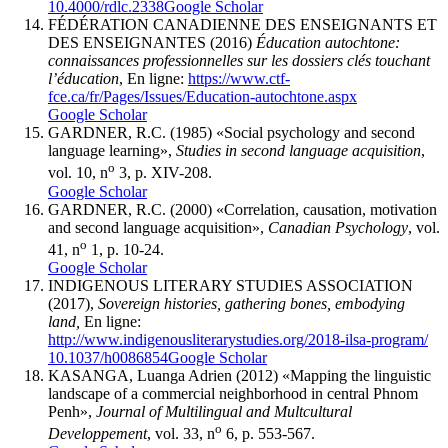
10.4000/rdlc.2338
Google Scholar
FÉDÉRATION CANADIENNE DES ENSEIGNANTS ET
DES ENSEIGNANTES (2016)
Éducation autochtone:
connaissances professionnelles sur les dossiers clés touchant
l’éducation
, En ligne:
https://www.ctf-
fce.ca/fr/Pages/Issues/Education-autochtone.aspx
Google Scholar
GARDNER, R.C. (1985) «Social psychology and second
language learning»,
Studies in second language acquisition
,
o
vol. 10, n
3, p. XIV-208.
Google Scholar
GARDNER, R.C. (2000) «Correlation, causation, motivation
and second language acquisition»,
Canadian Psychology
, vol.
o
41, n
1, p. 10-24.
Google Scholar
INDIGENOUS LITERARY STUDIES ASSOCIATION
(2017),
Sovereign histories, gathering bones, embodying
land,
En ligne:
http://www.indigenousliterarystudies.org/2018-ilsa-program/
10.1037/h0086854
Google Scholar
KASANGA, Luanga Adrien (2012) «Mapping the linguistic
landscape of a commercial neighborhood in central Phnom
Penh»,
Journal of Multilingual and Multcultural
o
Developpement
, vol. 33, n
6, p. 553-567.