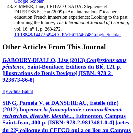
Google Scholar
ZIMMER, June, LEITAO CSADA, Stephenie et
DUFRESNE, Jean (2009) «An “international” teacher
education French immersion experience: Looking to the past,
informing the future»,
The International Journal of Learning
,
o
vol. 16, n
1, p. 263-272.
10.18848/1447-9494/CGP/v16i11/46748
Google Scholar
Other Articles From This Journal
GABOURY-DIALLO, Lise (2013)
Confessions sans
pénitence
, Saint-Boniface, Éditions du Blé, 121 p.
[illustrations de Denis Devigne] [ISBN: 978-2-
923673-86-8]
By Adina Balint
SING, Pamela V. et DANSEREAU, Estelle (dir.)
(2012) Impenser
la francophonie : renouvellement,
recherches, diversité, identité...
, Edmonton, Campus
Saint-Jean, 400 p. [ISBN: 978-2-9813481-0-4] [actes
e
du 22
colloque du CEFCO qui a eu lieu au Campus