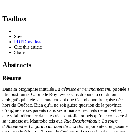
Toolbox
Save
PDF
Download
Cite this article
Share
Abstracts
Résumé
Dans sa biographie intitulée
La détresse et l’enchantement
, publiée à
titre posthume, Gabrielle Roy révèle sans détours la condition
ambiguë qui a été la sienne en tant que Canadienne française née
hors du Québec. Bien qu’il ne soit guère question de la province
d’origine de ses parents dans ses romans et recueils de nouvelles,
elle y fait référence dans les récits autofictionnels qu’elle consacre à
sa jeunesse au Manitoba tels que
Rue Deschambault
,
La route
d’Altamont
et
Un jardin au bout du monde
. Importante composante
de sa vie intérieure, l’image du Québec qui se dessine dans ces écrits