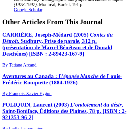
(1978-1997)
, Montréal, Boréal, 191 p.
Google Scholar
Other Articles From This Journal
CARRIÈRE, Joseph-Médard (2005)
Contes du
Détroit
, Sudbury, Prise de parole, 312 p.
(présentation de Marcel Bénéteau et de Donald
Deschênes) [ISBN : 2-89423-167-9]
By Tatiana Arcand
Aventures au Canada :
L’épopée blanche
de Louis-
Frédéric Rouquette (1884-1926)
By François-Xavier Eygun
POLIQUIN, Laurent (2003)
L’ondoiement du désir
,
Saint-Boniface, Éditions des Plaines, 78 p. [ISBN : 2-
921353-96-2]
By Lydia Lamontagne