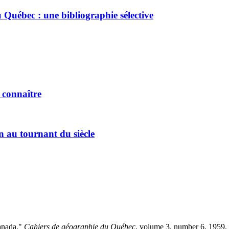
u Québec : une bibliographie sélective
 connaître
 au tournant du siècle
Canada."
Cahiers de géographie du Québec
, volume 3, number 6, 1959, 