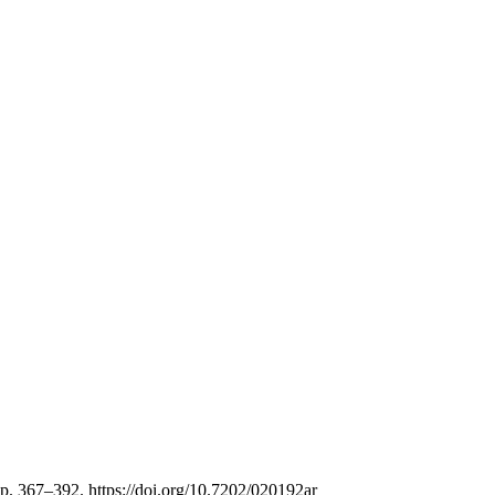
p. 367–392. https://doi.org/10.7202/020192ar