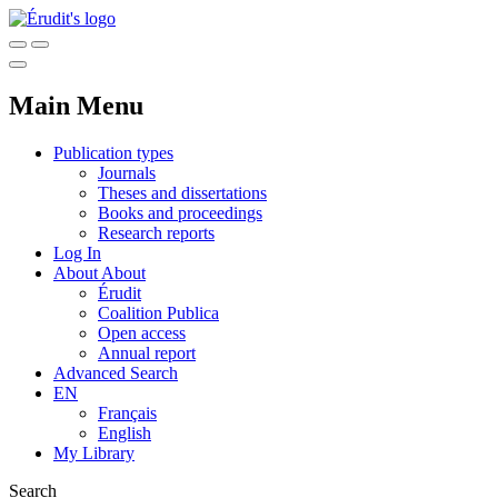
Main Menu
Publication types
Journals
Theses and dissertations
Books and proceedings
Research reports
Log In
About
About
Érudit
Coalition Publica
Open access
Annual report
Advanced Search
EN
Français
English
My Library
Search