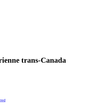
érienne trans-Canada
rred