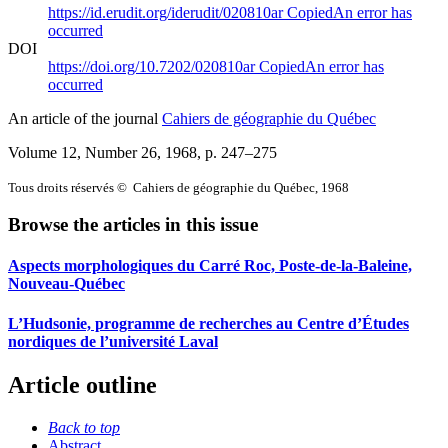
https://id.erudit.org/iderudit/020810ar
Copied
An error has
occurred
DOI
https://doi.org/10.7202/020810ar
Copied
An error has
occurred
An article of the journal
Cahiers de géographie du Québec
Volume 12, Number 26, 1968
, p. 247–275
Tous droits réservés © Cahiers de géographie du Québec, 1968
Browse the articles in this issue
Aspects morphologiques du Carré Roc, Poste-de-la-Baleine,
Nouveau-Québec
L’Hudsonie, programme de recherches au Centre d’Études
nordiques de l’université Laval
Article outline
Back to top
Abstract