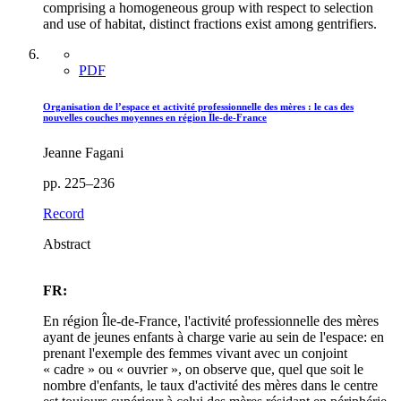
comprising a homogeneous group with respect to selection
and use of habitat, distinct fractions exist among gentrifiers.
PDF
Organisation de l’espace et activité professionnelle des mères : le cas des
nouvelles couches moyennes en région Île-de-France
Jeanne Fagani
pp. 225–236
Record
Abstract
FR:
En région Île-de-France, l'activité professionnelle des mères
ayant de jeunes enfants à charge varie au sein de l'espace: en
prenant l'exemple des femmes vivant avec un conjoint
« cadre » ou « ouvrier », on observe que, quel que soit le
nombre d'enfants, le taux d'activité des mères dans le centre