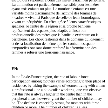
est toujours supérieur à celui des mères résidant en périphérie.
La diminution est particulièrement sensible pour les mères
ayant trois enfants ou plus. Le nombre d'enfants est une
variable moins discriminante de l'activité des femmes de
« cadres » vivant à Paris que de celle de leurs homologues
vivant en périphérie. En effet, grâce à leurs caractéristiques
spatiales, le centre de la région et sa proche banlieue
représentent des espaces plus adaptés à l'insertion
professionnelle des mères que la banlieue extérieure ou la
périphérie. Les choix restreints dans le domaine du logement
et de sa localisation de même que les contraintes spatio-
temporelles ont sans doute renforcé la détermination des
femmes à refuser une troisième naissance.
EN:
In the Île-de-France region, the rate of labour force
participation among mothers varies according to their place of
residence: by taking the example of women living with a man
« professional » or « blue-collar worker », one can observe
that this rate is always higher in the centre than in the
peripheral areas, however great the number of children may
be. The decline is especially strong for mothers with three
children or more. The number of children is a less