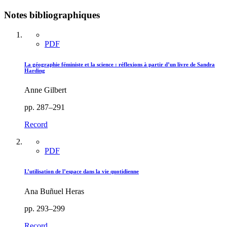
Notes bibliographiques
PDF
La géographie féministe et la science : réflexions à partir d’un livre de Sandra
Harding
Anne Gilbert
pp. 287–291
Record
PDF
L’utilisation de l’espace dans la vie quotidienne
Ana Buñuel Heras
pp. 293–299
Record