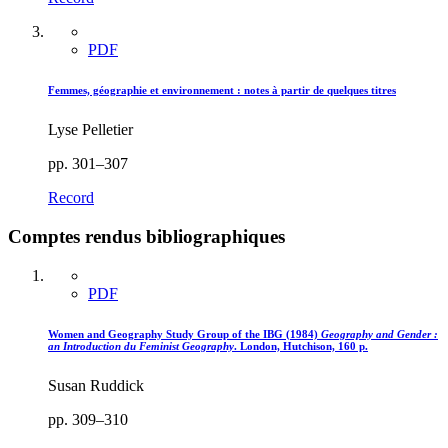
PDF
Femmes, géographie et environnement : notes à partir de quelques titres
Lyse Pelletier
pp. 301–307
Record
Comptes rendus bibliographiques
PDF
Women and Geography Study Group of the IBG (1984)
Geography and Gender :
an Introduction du Feminist Geography
. London, Hutchison, 160 p.
Susan Ruddick
pp. 309–310