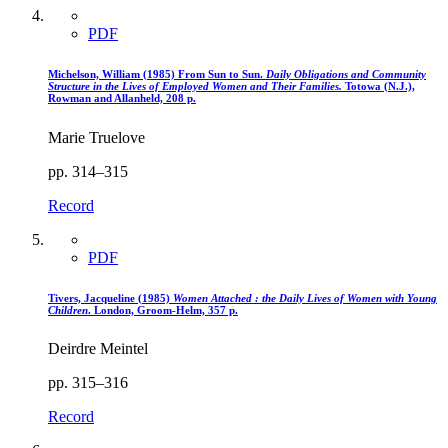
PDF
Michelson, William (1985) From Sun to Sun.
Daily Obligations and Community
Structure in the Lives of Employed Women and Their Families.
Totowa (N.J.),
Rowman and Allanheld, 208 p.
Marie Truelove
pp. 314–315
Record
PDF
Tivers, Jacqueline (1985)
Women Attached : the Daily Lives of Women with Young
Children
. London, Groom-Helm, 357 p.
Deirdre Meintel
pp. 315–316
Record