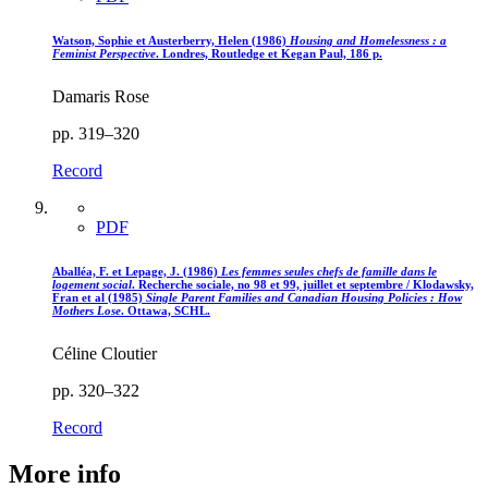
Watson, Sophie et Austerberry, Helen (1986)
Housing and Homelessness : a
Feminist Perspective
. Londres, Routledge et Kegan Paul, 186 p.
Damaris Rose
pp. 319–320
Record
PDF
Aballéa, F. et Lepage, J. (1986)
Les femmes seules chefs de famille dans le
logement social
. Recherche sociale, no 98 et 99, juillet et septembre / Klodawsky,
Fran et al (1985)
Single Parent Families and Canadian Housing Policies : How
Mothers Lose
. Ottawa, SCHL.
Céline Cloutier
pp. 320–322
Record
More info