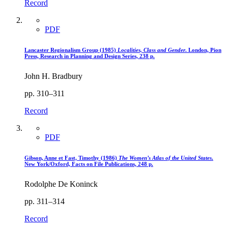
Record
PDF
Lancaster Regionalism Group (1985)
Localities, Class and Gender
. London, Pion
Press, Research in Planning and Design Series, 238 p.
John H. Bradbury
pp. 310–311
Record
PDF
Gibson, Anne et Fast, Timothy (1986)
The Women’s Atlas of the United States
.
New York/Oxford, Facts on File Publications, 248 p.
Rodolphe De Koninck
pp. 311–314
Record