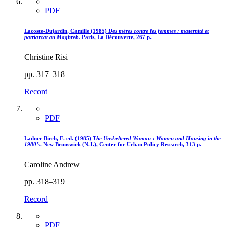
PDF
Lacoste-Dujardin, Camille (1985)
Des mères contre les femmes : maternité et
patriarcat au Maghreb.
Paris, La Découverte, 267 p.
Christine Risi
pp. 317–318
Record
PDF
Ladner Birch, E. ed. (1985)
The Unsheltered Woman : Women and Housing in the
1980’s
. New Brunswick (N.J.), Center for Urban Policy Research, 313 p.
Caroline Andrew
pp. 318–319
Record
PDF