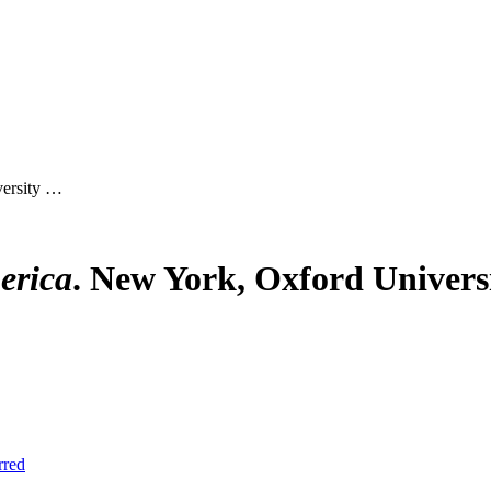
versity …
erica
. New York, Oxford Universit
rred