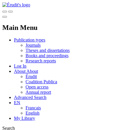
Main Menu
Publication types
Journals
Theses and dissertations
Books and proceedings
Research reports
Log In
About
About
Érudit
Coalition Publica
Open access
Annual report
Advanced Search
EN
Français
English
My Library
Search