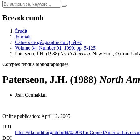
Breadcrumb
Érudit
Journals
Cahiers de géographie du Québec
Volume 34, Number 91, 1990, pp. 5-125
Paterseon, J.H. (1988)
North America
. New York, Oxford Uni
Comptes rendus bibliographiques
Paterseon, J.H. (1988)
North Am
Jean Cermakian
Online publication: April 12, 2005
URI
https://id.erudit.org/iderudit/022091ar
Copied
An error has occu
DOI