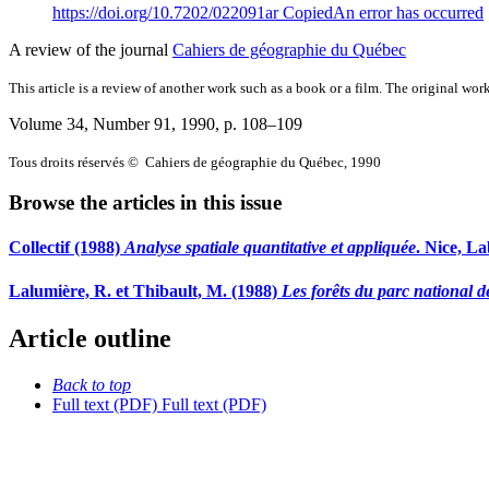
https://doi.org/10.7202/022091ar
Copied
An error has occurred
A review of the journal
Cahiers de géographie du Québec
This article is a review of another work such as a book or a film. The original work
Volume 34, Number 91, 1990
, p. 108–109
Tous droits réservés © Cahiers de géographie du Québec, 1990
Browse the articles in this issue
Collectif (1988)
Analyse spatiale quantitative et appliquée
. Nice, L
Lalumière, R. et Thibault, M. (1988)
Les forêts du parc national d
Article outline
Back to top
Full text (PDF)
Full text (PDF)