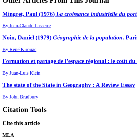
Other Articles From This Journal
Mingret, Paul (1976)
La croissance industrielle du por
By Jean-Claude Lasserre
Noin, Daniel (1979)
Géographie de la population
. Par
By René Kirouac
Formation et partage de l’espace régional : le coût du 
By Juan-Luis Klein
The state of the State in Geography : A Review Essay
By John Bradbury
Citation Tools
Cite this article
MLA