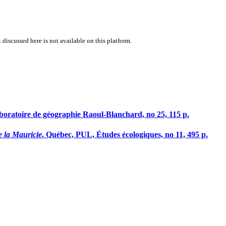
 discussed here is not available on this platform.
aboratoire de géographie Raoul-Blanchard, no 25, 115 p.
e la Mauricie
. Québec, PUL, Études écologiques, no 11, 495 p.