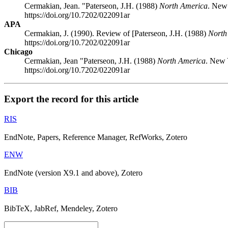
Cermakian, Jean. "Paterseon, J.H. (1988)
North America
. New 
https://doi.org/10.7202/022091ar
APA
Cermakian, J. (1990). Review of [Paterseon, J.H. (1988)
North
https://doi.org/10.7202/022091ar
Chicago
Cermakian, Jean "Paterseon, J.H. (1988)
North America
. New 
https://doi.org/10.7202/022091ar
Export the record for this article
RIS
EndNote, Papers, Reference Manager, RefWorks, Zotero
ENW
EndNote (version X9.1 and above), Zotero
BIB
BibTeX, JabRef, Mendeley, Zotero