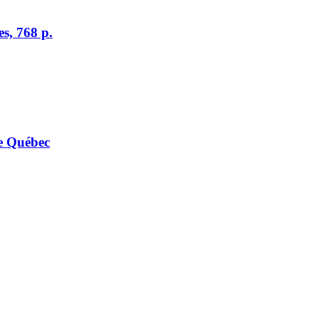
es, 768 p.
de Québec