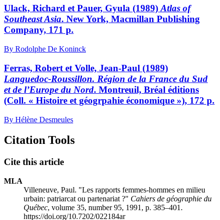
Ulack, Richard et Pauer, Gyula (1989)
Atlas of
Southeast Asia
. New York, Macmillan Publishing
Company, 171 p.
By Rodolphe De Koninck
Ferras, Robert et Volle, Jean-Paul (1989)
Languedoc-Roussillon. Région de la France du Sud
et de l’Europe du Nord
. Montreuil, Bréal éditions
(Coll. « Histoire et géogrpahie économique »), 172 p.
By Hélène Desmeules
Citation Tools
Cite this article
MLA
Villeneuve, Paul. "Les rapports femmes-hommes en milieu
urbain: patriarcat ou partenariat ?"
Cahiers de géographie du
Québec
, volume 35, number 95, 1991, p. 385–401.
https://doi.org/10.7202/022184ar