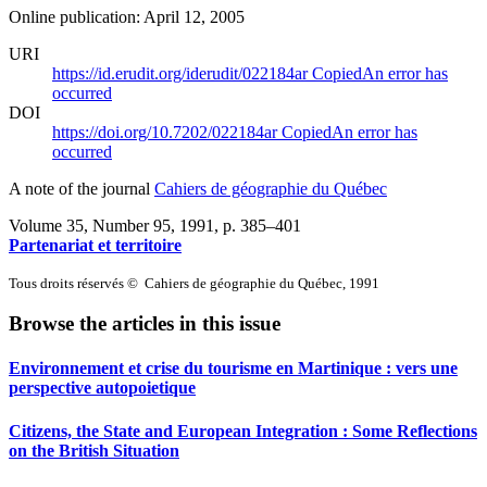
Online publication: April 12, 2005
URI
https://id.erudit.org/iderudit/022184ar
Copied
An error has
occurred
DOI
https://doi.org/10.7202/022184ar
Copied
An error has
occurred
A note of the journal
Cahiers de géographie du Québec
Volume 35, Number 95, 1991
, p. 385–401
Partenariat et territoire
Tous droits réservés © Cahiers de géographie du Québec, 1991
Browse the articles in this issue
Environnement et crise du tourisme en Martinique : vers une
perspective autopoietique
Citizens, the State and European Integration : Some Reflections
on the British Situation