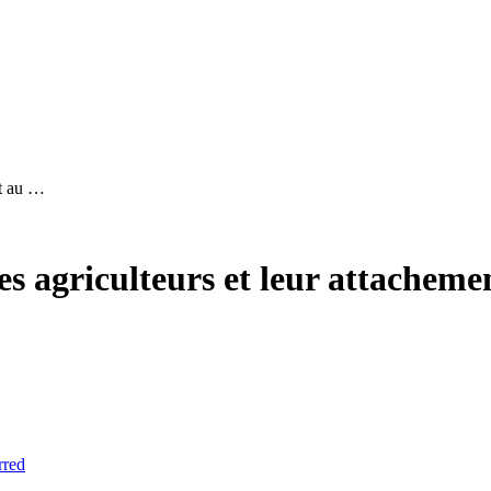
ent au …
: les agriculteurs et leur attacheme
rred