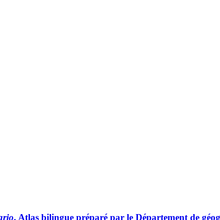
ario
. Atlas bilingue préparé par le Département de géogr