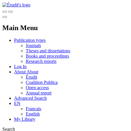
Main Menu
Publication types
Journals
Theses and dissertations
Books and proceedings
Research reports
Log In
About
About
Érudit
Coalition Publica
Open access
Annual report
Advanced Search
EN
Français
English
My Library
Search