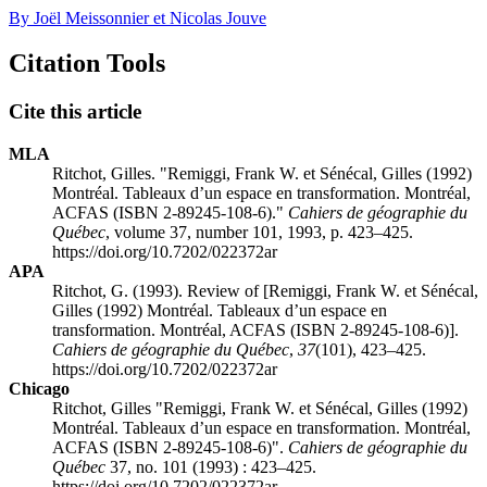
By Joël Meissonnier et Nicolas Jouve
Citation Tools
Cite this article
MLA
Ritchot, Gilles. "Remiggi, Frank W. et Sénécal, Gilles (1992)
Montréal. Tableaux d’un espace en transformation. Montréal,
ACFAS (ISBN 2-89245-108-6)."
Cahiers de géographie du
Québec
, volume 37, number 101, 1993, p. 423–425.
https://doi.org/10.7202/022372ar
APA
Ritchot, G. (1993). Review of [Remiggi, Frank W. et Sénécal,
Gilles (1992) Montréal. Tableaux d’un espace en
transformation. Montréal, ACFAS (ISBN 2-89245-108-6)].
Cahiers de géographie du Québec
,
37
(101), 423–425.
https://doi.org/10.7202/022372ar
Chicago
Ritchot, Gilles "Remiggi, Frank W. et Sénécal, Gilles (1992)
Montréal. Tableaux d’un espace en transformation. Montréal,
ACFAS (ISBN 2-89245-108-6)".
Cahiers de géographie du
Québec
37, no. 101 (1993) : 423–425.
https://doi.org/10.7202/022372ar