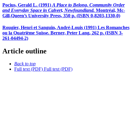
Pocius, Gerald L. (1991)
A Place to Belong. Community Order
and Everyday Space in Calvert, Newfoundland.
Montréal, Mc-
Gill-Queen’s University Press, 350 p. (ISBN 0-8203-1330-0)
Rougier, Henri et Sanguin, André-Louis (1991) Les Romanches
ou la Quatrième Suisse. Berner, Peter Lang, 262 p. (ISBN 3-
261-04494-2)
Article outline
Back to top
Full text (PDF)
Full text (PDF)