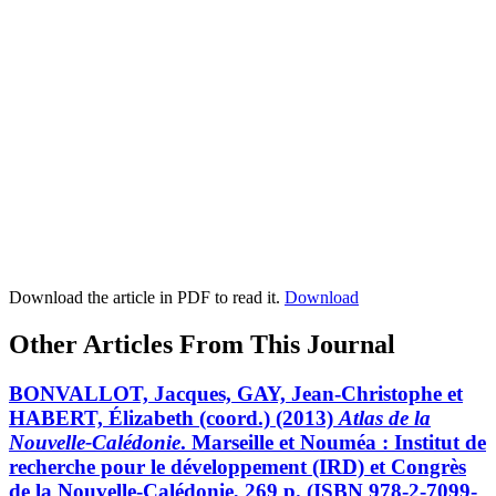
Download the article in PDF to read it.
Download
Other Articles From This Journal
BONVALLOT, Jacques, GAY, Jean-Christophe et
HABERT, Élizabeth (coord.) (2013)
Atlas de la
Nouvelle-Calédonie
. Marseille et Nouméa : Institut de
recherche pour le développement (IRD) et Congrès
de la Nouvelle-Calédonie, 269 p. (ISBN 978-2-7099-