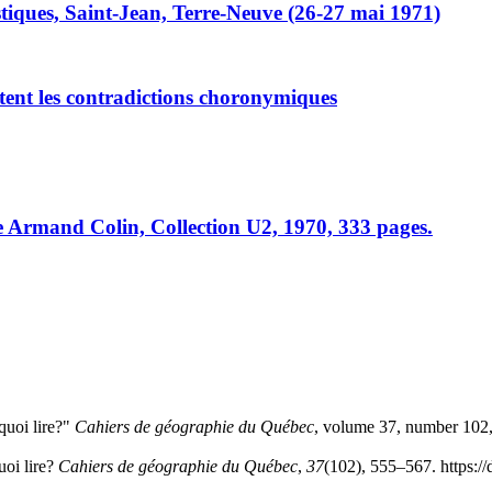
stiques, Saint-Jean, Terre-Neuve (26-27 mai 1971)
tent les contradictions choronymiques
ie Armand Colin, Collection U2, 1970, 333 pages.
quoi lire?"
Cahiers de géographie du Québec
, volume 37, number 102,
uoi lire?
Cahiers de géographie du Québec
,
37
(102), 555–567. https:/