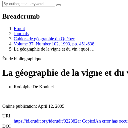
Breadcrumb
Érudit
Journals
Cahiers de géographie du Québec
Volume 37, Number 102, 1993, pp. 451-638
La géographie de la vigne et du vin : quoi …
Étude bibliographique
La géographie de la vigne et du v
Rodolphe De Koninck
Online publication: April 12, 2005
URI
https://id.erudit.org/iderudit/022382ar
Copied
An error has occu
DOI