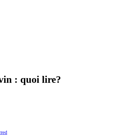
in : quoi lire?
rred