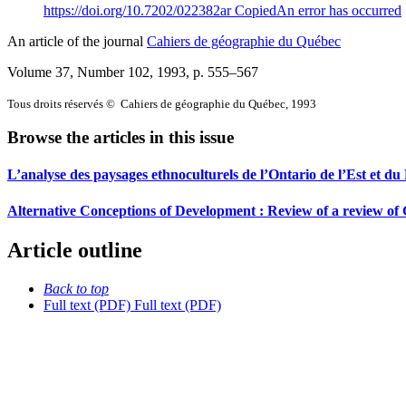
https://doi.org/10.7202/022382ar
Copied
An error has occurred
An article of the journal
Cahiers de géographie du Québec
Volume 37, Number 102, 1993
, p. 555–567
Tous droits réservés © Cahiers de géographie du Québec, 1993
Browse the articles in this issue
L’analyse des paysages ethnoculturels de l’Ontario de l’Est et du
Alternative Conceptions of Development : Review of a review of 
Article outline
Back to top
Full text (PDF)
Full text (PDF)