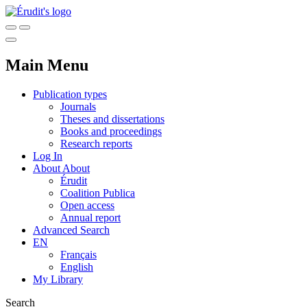
Main Menu
Publication types
Journals
Theses and dissertations
Books and proceedings
Research reports
Log In
About
About
Érudit
Coalition Publica
Open access
Annual report
Advanced Search
EN
Français
English
My Library
Search