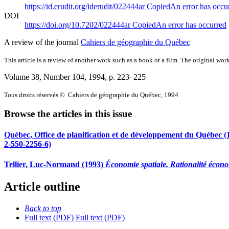
https://id.erudit.org/iderudit/022444ar
Copied
An error has occu
DOI
https://doi.org/10.7202/022444ar
Copied
An error has occurred
A review of the journal
Cahiers de géographie du Québec
This article is a review of another work such as a book or a film. The original work
Volume 38, Number 104, 1994
, p. 223–225
Tous droits réservés © Cahiers de géographie du Québec, 1994
Browse the articles in this issue
Québec, Office de planification et de développement du Québec 
2-550-2256-6)
Tellier, Luc-Normand (1993)
Économie spatiale. Rationalité écono
Article outline
Back to top
Full text (PDF)
Full text (PDF)