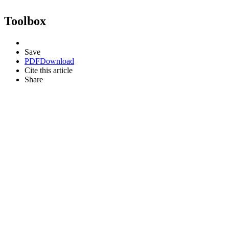
Toolbox
Save
PDF
Download
Cite this article
Share