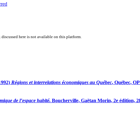
rred
 discussed here is not available on this platform.
(1992)
Régions et interrelations économiques au Québec
, Québec, OP
mique de l’espace habité.
Boucherville, Gaëtan Morin, 2e édition, 2