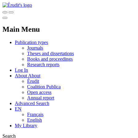
Main Menu
Publication types
Journals
Theses and dissertations
Books and proceedings
Research reports
Log In
About
About
Érudit
Coalition Publica
Open access
Annual report
Advanced Search
EN
Français
English
My Library
Search