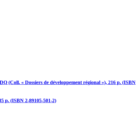
DQ (Coll. « Dossiers de développement régional »), 216 p. (ISBN
85 p. (ISBN 2-89105-501-2)