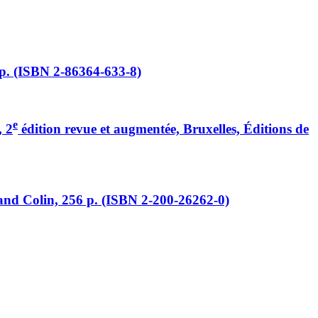
 p. (ISBN 2-86364-633-8)
e
, 2
édition revue et augmentée, Bruxelles, Éditions de
and Colin, 256 p. (ISBN 2-200-26262-0)