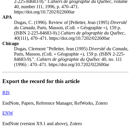
2-225-84683-9)."
Cahiers de géographie du Québec
, volume
40, number 111, 1996, p. 470–471.
https://doi.org/10.7202/022600ar
APA
Dugas, C. (1996). Review of [Pelletier, Jean (1995)
Diversité
du Canada
, Paris, Masson, (Coll. « Géographie »), 159 p.
(ISBN 2-225-84683-9).]
Cahiers de géographie du Québec
,
40
(111), 470–471. https://doi.org/10.7202/022600ar
Chicago
Dugas, Clermont "Pelletier, Jean (1995)
Diversité du Canada
,
Paris, Masson, (Coll. « Géographie »), 159 p. (ISBN 2-225-
84683-9).".
Cahiers de géographie du Québec
40, no. 111
(1996) : 470–471. https://doi.org/10.7202/022600ar
Export the record for this article
RIS
EndNote, Papers, Reference Manager, RefWorks, Zotero
ENW
EndNote (version X9.1 and above), Zotero