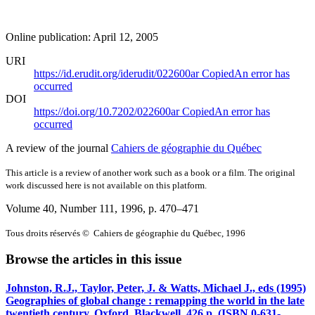
Online publication: April 12, 2005
URI
https://id.erudit.org/iderudit/022600ar
Copied
An error has
occurred
DOI
https://doi.org/10.7202/022600ar
Copied
An error has
occurred
A review of the journal
Cahiers de géographie du Québec
This article is a review of another work such as a book or a film. The original
work discussed here is not available on this platform.
Volume 40, Number 111, 1996
, p. 470–471
Tous droits réservés © Cahiers de géographie du Québec, 1996
Browse the articles in this issue
Johnston, R.J., Taylor, Peter, J. & Watts, Michael J., eds (1995)
Geographies of global change : remapping the world in the late
twentieth century. Oxford, Blackwell, 426 p. (ISBN 0-631-