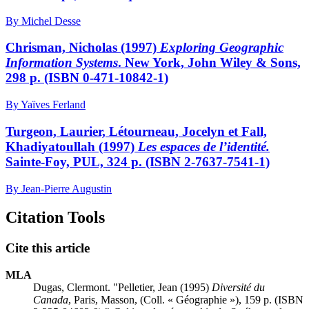
By Michel Desse
Chrisman, Nicholas (1997)
Exploring Geographic
Information Systems
. New York, John Wiley & Sons,
298 p. (ISBN 0-471-10842-1)
By Yaïves Ferland
Turgeon, Laurier, Létourneau, Jocelyn et Fall,
Khadiyatoullah (1997)
Les espaces
de l’identité.
Sainte-Foy, PUL, 324 p. (ISBN 2-7637-7541-1)
By Jean-Pierre Augustin
Citation Tools
Cite this article
MLA
Dugas, Clermont. "Pelletier, Jean (1995)
Diversité du
Canada
, Paris, Masson, (Coll. « Géographie »), 159 p. (ISBN