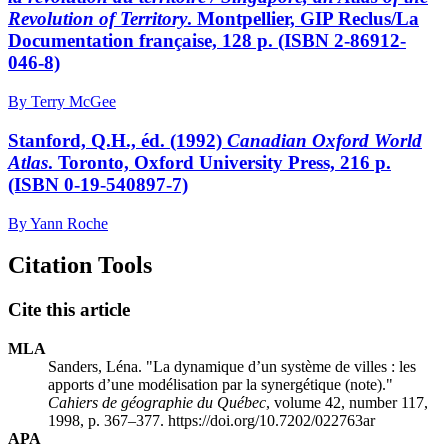
Revolution of Territory
. Montpellier, GIP Reclus/La
Documentation française, 128 p. (ISBN 2-86912-
046-8)
By Terry McGee
Stanford, Q.H., éd. (1992)
Canadian Oxford World
Atlas
. Toronto, Oxford University Press, 216 p.
(ISBN 0-19-540897-7)
By Yann Roche
Citation Tools
Cite this article
MLA
Sanders, Léna. "La dynamique d’un système de villes : les
apports d’une modélisation par la synergétique (note)."
Cahiers de géographie du Québec
, volume 42, number 117,
1998, p. 367–377. https://doi.org/10.7202/022763ar
APA