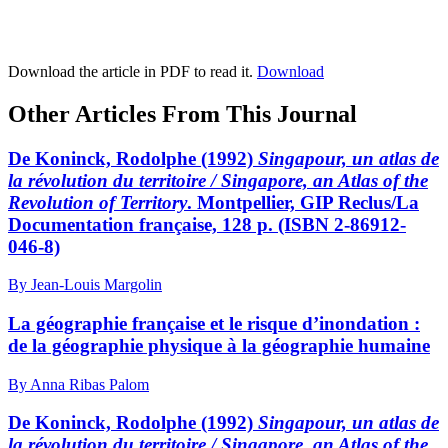
Download the article in PDF to read it.
Download
Other Articles From This Journal
De Koninck, Rodolphe (1992)
Singapour, un atlas de
la révolution du territoire / Singapore, an Atlas of the
Revolution of Territory
. Montpellier, GIP Reclus/La
Documentation française, 128 p. (ISBN 2-86912-
046-8)
By Jean-Louis Margolin
La géographie française et le risque d’inondation :
de la géographie physique à la géographie humaine
By Anna Ribas Palom
De Koninck, Rodolphe (1992)
Singapour, un atlas de
la révolution du territoire / Singapore, an Atlas of the