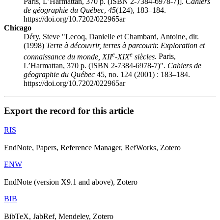
Paris, L’Harmattan, 370 p. (ISBN 2-7384-6978-7)].
Cahiers
de géographie du Québec
,
45
(124), 183–184.
https://doi.org/10.7202/022965ar
Chicago
Déry, Steve "Lecoq, Danielle et Chambard, Antoine, dir.
(1998)
Terre à découvrir, terres à parcourir. Exploration et
e
e
connaissance du monde, XII
-XIX
siècles
. Paris,
L’Harmattan, 370 p. (ISBN 2-7384-6978-7)".
Cahiers de
géographie du Québec
45, no. 124 (2001) : 183–184.
https://doi.org/10.7202/022965ar
Export the record for this article
RIS
EndNote, Papers, Reference Manager, RefWorks, Zotero
ENW
EndNote (version X9.1 and above), Zotero
BIB
BibTeX, JabRef, Mendeley, Zotero