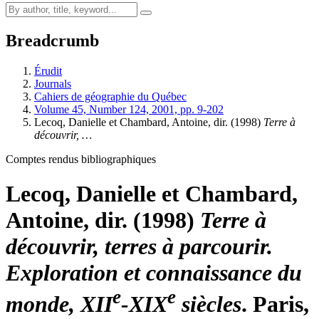
Breadcrumb
Érudit
Journals
Cahiers de géographie du Québec
Volume 45, Number 124, 2001, pp. 9-202
Lecoq, Danielle et Chambard, Antoine, dir. (1998)
Terre à
découvrir, …
Comptes rendus bibliographiques
Lecoq, Danielle et Chambard,
Antoine, dir. (1998)
Terre à
découvrir, terres à parcourir.
Exploration et connaissance du
e
e
monde, XII
-XIX
siècles
. Paris,