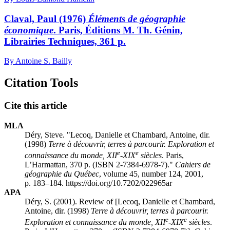
Claval, Paul (1976)
Éléments de géographie
économique
. Paris, Éditions M. Th. Génin,
Librairies Techniques, 361 p.
By Antoine S. Bailly
Citation Tools
Cite this article
MLA
Déry, Steve. "Lecoq, Danielle et Chambard, Antoine, dir.
(1998)
Terre à découvrir, terres à parcourir. Exploration et
e
e
connaissance du monde, XII
-XIX
siècles
. Paris,
L’Harmattan, 370 p. (ISBN 2-7384-6978-7)."
Cahiers de
géographie du Québec
, volume 45, number 124, 2001,
p. 183–184. https://doi.org/10.7202/022965ar
APA
Déry, S. (2001). Review of [Lecoq, Danielle et Chambard,
Antoine, dir. (1998)
Terre à découvrir, terres à parcourir.
e
e
Exploration et connaissance du monde, XII
-XIX
siècles
.