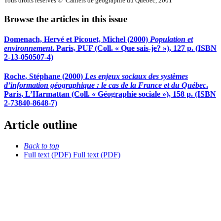
Tous droits réservés © Cahiers de géographie du Québec, 2001
Browse the articles in this issue
Domenach, Hervé et Picouet, Michel (2000)
Population et
environnement
. Paris, PUF (Coll. « Que sais-je? »), 127 p. (ISBN
2-13-050507-4)
Roche, Stéphane (2000)
Les enjeux sociaux des systèmes
d’information géographique : le cas de la France et du Québec
.
Paris, L’Harmattan (Coll. « Géographie sociale »), 158 p. (ISBN
2-73840-8648-7)
Article outline
Back to top
Full text (PDF)
Full text (PDF)