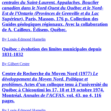
centrales du Saint-Laurent. Appalaches. Bouclier
canadien dans le Nord-Ouest du Québec et le Nord-
Est de
l’Ontario (Provinces de Grenville et du Lac
Supérieur).
Paris, Masson, 176 p. Collection des
Guides géologiques régionaux. Avec la collaboration
de A. Cailleux. Édisem, Québec.
By Louis-Edmond Hamelin
Québec : évolution des limites municipales depuis
1831-1832
By Gilbert Cestre
Centre de Recherche du Moyen Nord (1977)
Le
développement du Moyen Nord. Politique et
problèmes
. Actes d’un colloque tenu à l’université du
Québec à Chicoutimi les 17, 18 et 19 octobre 1974.
Montréal,
Annales de l’ACFAS
, vol. 43, no 4, 116
pages.
By Louis-Edmond Hamelin