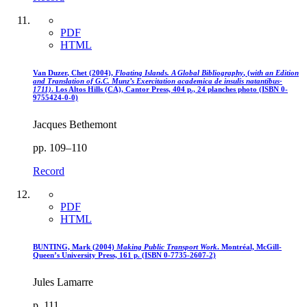
PDF
HTML
Van Duzer
,
Chet (2004),
Floating Islands. A Global Bibliography
, (
with an Edition
and Translation of G.C. Munz’s Exercitation academica de insulis natantibus-
1711)
. Los Altos Hills (CA), Cantor Press, 404 p., 24 planches photo (ISBN 0-
9755424-0-0)
Jacques Bethemont
pp. 109–110
Record
PDF
HTML
BUNTING, Mark (2004)
Making Public Transport Work
. Montréal, McGill-
Queen’s University Press, 161 p. (ISBN 0-7735-2607-2)
Jules Lamarre
p. 111