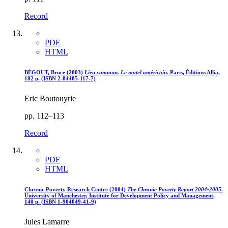
Record
PDF
HTML
BÉGOUT, Bruce (2003)
Lieu commun. Le motel américain
. Paris, Éditions Allia,
182 p. (ISBN 2-84485-117-7)
Eric Boutouyrie
pp. 112–113
Record
PDF
HTML
Chronic Poverty Research Centre (2004)
The Chronic Poverty Report 2004-2005
.
University of Manchester, Institute for Development Policy and Management,
140 p. (ISBN 1-904049-41-9)
Jules Lamarre