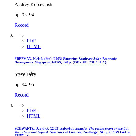
Audrey Kobayahshi
pp. 93–94
Record
PDF
HTML
FREEMAN, Nick J. (dir.) (2003)
Financing Southeast Asia’s Economic
Development
. Singapour, ISEAS, 390 p. (ISBN 981-230-181-X)
Steve Déry
pp. 94–95
Record
PDF
HTML
SCHWARTZ, David G. (2003)
Suburban Xanadu: The casino resort on the Las
Vegas Strip and beyond
. New York et Londres, Routledge, 243 p. ( ISBN 0-415-
93557-1)