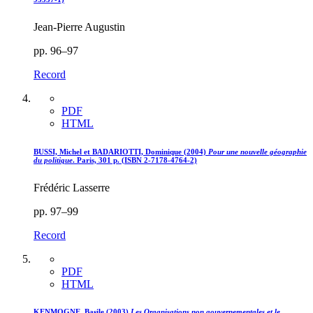
Jean-Pierre Augustin
pp. 96–97
Record
PDF
HTML
BUSSI, Michel et BADARIOTTI, Dominique (2004)
Pour une nouvelle géographie
du politique
. Paris, 301 p. (ISBN 2-7178-4764-2)
Frédéric Lasserre
pp. 97–99
Record
PDF
HTML
KENMOGNE, Basile (2003)
Les Organisations non gouvernementales et le