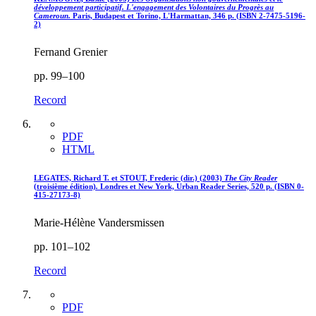
développement participatif. L'engagement des Volontaires du Progrès au
Cameroun.
Paris, Budapest et Torino, L'Harmattan, 346 p. (ISBN 2-7475-5196-
2)
Fernand Grenier
pp. 99–100
Record
PDF
HTML
LEGATES, Richard T. et STOUT, Frederic (dir.) (2003)
The City Reader
(troisième édition)
.
Londres et New York, Urban Reader Series, 520 p. (ISBN 0-
415-27173-8)
Marie-Hélène Vandersmissen
pp. 101–102
Record
PDF