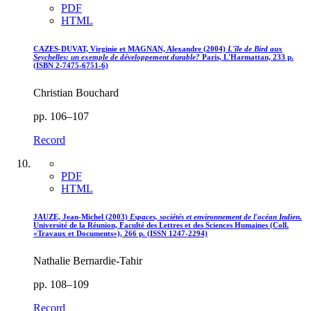
PDF
HTML
CAZES-DUVAT, Virginie et MAGNAN, Alexandre (2004)
L'île de Bird aux
Seychelles: un exemple de développement durable?
Paris, L'Harmattan, 233 p.
(ISBN 2-7475-6751-6)
Christian Bouchard
pp. 106–107
Record
PDF
HTML
JAUZE, Jean-Michel (2003)
Espaces, sociétés et environnement de l'océan Indien.
Université de la Réunion, Faculté des Lettres et des Sciences Humaines (Coll.
«Travaux et Documents»), 266 p. (ISSN 1247-2294)
Nathalie Bernardie-Tahir
pp. 108–109
Record