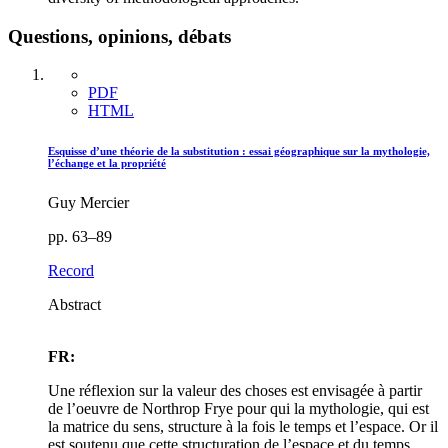
Questions, opinions, débats
PDF
HTML
Esquisse d’une théorie de la substitution : essai géographique sur la mythologie,
l’échange et la propriété
Guy Mercier
pp. 63–89
Record
Abstract
FR:
Une réflexion sur la valeur des choses est envisagée à partir
de l’oeuvre de Northrop Frye pour qui la mythologie, qui est
la matrice du sens, structure à la fois le temps et l’espace. Or il
est soutenu que cette structuration de l’espace et du temps