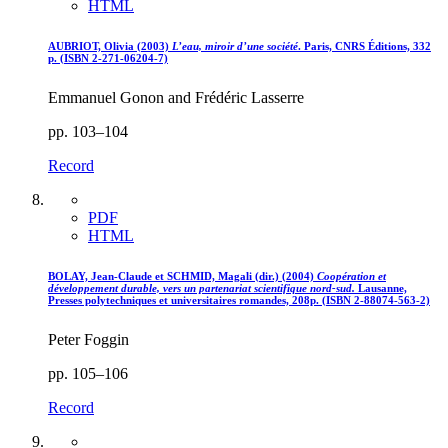
HTML
AUBRIOT, Olivia (2003)
L’eau, miroir d’une société
. Paris, CNRS Éditions, 332
p. (ISBN 2-271-06204-7)
Emmanuel Gonon and Frédéric Lasserre
pp. 103–104
Record
PDF
HTML
BOLAY, Jean-Claude et SCHMID, Magali (dir.) (2004)
Coopération et
développement durable, vers un partenariat scientifique nord-sud.
Lausanne,
Presses polytechniques et universitaires romandes, 208p. (ISBN 2-88074-563-2)
Peter Foggin
pp. 105–106
Record