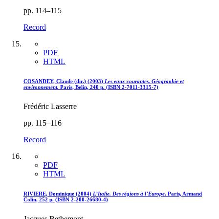
pp. 114–115
Record
PDF
HTML
COSANDEY, Claude (dir.) (2003)
Les eaux courantes. Géographie et
environnement.
Paris, Belin, 240 p. (ISBN 2-7011-3315-7)
Frédéric Lasserre
pp. 115–116
Record
PDF
HTML
RIVIERE, Dominique (2004)
L’Italie. Des régions à l’Europe
. Paris, Armand
Colin, 252 p. (ISBN 2-200-26680-4)
Jacques Bethemont