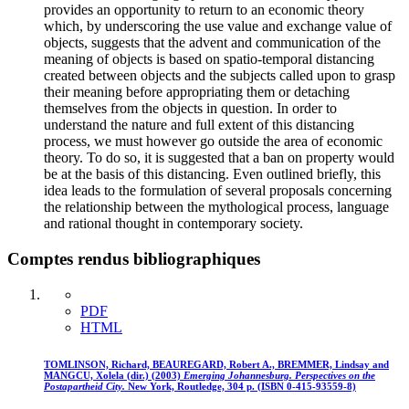
provides an opportunity to return to an economic theory
which, by underscoring the use value and exchange value of
objects, suggests that the advent and communication of the
meaning of objects is based on spatio-temporal distancing
created between objects and the subjects called upon to grasp
their meaning before appropriating them or detaching
themselves from the objects in question. In order to
understand the nature and full extent of this distancing
process, we must however go outside the area of economic
theory. To do so, it is suggested that a ban on property would
be at the basis of this distancing. Even outlined briefly, this
idea leads to the formulation of several proposals concerning
the relationship between the mythological process, language
and rational thought in contemporary society.
Comptes rendus bibliographiques
PDF
HTML
TOMLINSON, Richard, BEAUREGARD, Robert A., BREMMER, Lindsay and
MANGCU, Xolela (dir.) (2003)
Emerging Johannesburg. Perspectives on the
Postapartheid City.
New York, Routledge, 304 p. (ISBN 0-415-93559-8)