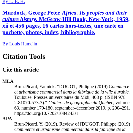
By L.-E. H.
Murdock, George Peter.
Africa. Its peoples and their
culture history
. McGraw-Hill Book, New-York, 1959,
xii et 456 pages, 16 cartes hors-textes, une carte en
pochette, photos, index, bibliographie.
By Louis Hamelin
Citation Tools
Cite this article
MLA
Brun-Picard, Yannick. "DUGOT, Philippe (2019)
Commerce
et urbanisme commercial dans la fabrique de la ville durable.
Toulouse, Presses universitaires du Midi, 408 p. (ISBN 978-
2-81070-573-3)."
Cahiers de géographie du Québec
, volume
63, number 179-180, september–december 2019, p. 290–291.
https://doi.org/10.7202/1084243ar
APA
Brun-Picard, Y. (2019). Review of [DUGOT, Philippe (2019)
Commerce et urbanisme commercial dans la fabrique de la