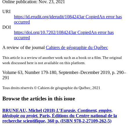
Online publication: Nov. 23, 2021
URI
https://id.erudit.org/iderudit/1084243ar
Copied
An error has
occurred
DOI
https://doi.org/10.7202/1084243ar
Copied
An error has
occurred
A review of the journal
Cahiers de géographie du Québec
This article is a review of another work such as a book or a film. The original
work discussed here is not available on this platform.
Volume 63, Number 179-180, September–December 2019
, p. 290–
291
Tous droits réservés © Cahiers de géographie du Québec, 2021
Browse the articles in this issue
BRUNEAU, Michel (2018)
L’Eurasie. Continent, empire,
idéologie ou projet
. Paris, Éditions du Centre national de la
recherche scientifique, 360 p. (ISBN 978-2-27109-262-5)