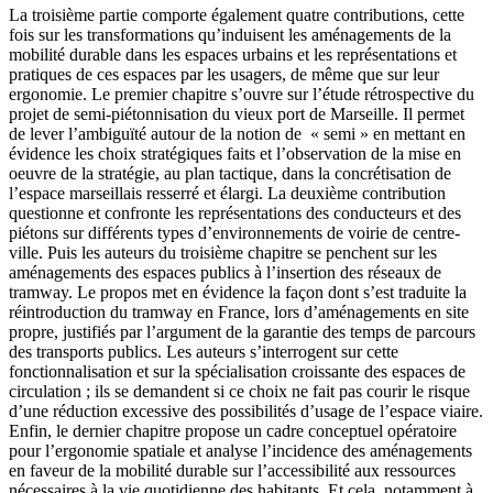
La troisième partie comporte également quatre contributions, cette
fois sur les transformations qu’induisent les aménagements de la
mobilité durable dans les espaces urbains et les représentations et
pratiques de ces espaces par les usagers, de même que sur leur
ergonomie. Le premier chapitre s’ouvre sur l’étude rétrospective du
projet de semi-piétonnisation du vieux port de Marseille. Il permet
de lever l’ambiguïté autour de la notion de « semi » en mettant en
évidence les choix stratégiques faits et l’observation de la mise en
oeuvre de la stratégie, au plan tactique, dans la concrétisation de
l’espace marseillais resserré et élargi. La deuxième contribution
questionne et confronte les représentations des conducteurs et des
piétons sur différents types d’environnements de voirie de centre-
ville. Puis les auteurs du troisième chapitre se penchent sur les
aménagements des espaces publics à l’insertion des réseaux de
tramway. Le propos met en évidence la façon dont s’est traduite la
réintroduction du tramway en France, lors d’aménagements en site
propre, justifiés par l’argument de la garantie des temps de parcours
des transports publics. Les auteurs s’interrogent sur cette
fonctionnalisation et sur la spécialisation croissante des espaces de
circulation ; ils se demandent si ce choix ne fait pas courir le risque
d’une réduction excessive des possibilités d’usage de l’espace viaire.
Enfin, le dernier chapitre propose un cadre conceptuel opératoire
pour l’ergonomie spatiale et analyse l’incidence des aménagements
en faveur de la mobilité durable sur l’accessibilité aux ressources
nécessaires à la vie quotidienne des habitants. Et cela, notamment à