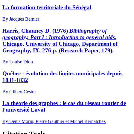
La formation territoriale du Sénégal
By Jacques Bernier
Harris, Chauncy D. (1976)
Bibliography of
geography, Part I : Introduction to general aids.
Chicago, University of Chicago, Department of
Geography, IX, 276 p. (Research Paper, 179).
By Louise Dion
Québec : évolution des limites municipales depuis
1831-1832
By Gilbert Cestre
La théorie des graphes : le cas du réseau routier de
l’université Laval
By Denis Morin, Pierre Gauthier et Michel Bernatchez