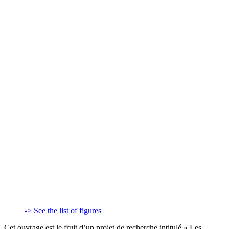
-> See the list of figures
Cet ouvrage est le fruit d’un projet de recherche intitulé « Les