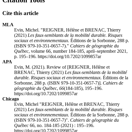
Citation Tools
Cite this article
MLA
Evin, Michel. "REIGNER, Hélène et BRENAC, Thierry
(2021)
Les faux-semblants de la mobilité durable. Risques
sociaux et environnementaux.
Éditions de la Sorbonne, 288 p.
(ISBN 979-10-351-0657-7)."
Cahiers de géographie du
Québec
, volume 66, number 184-185, april–september 2021,
p. 195–196. https://doi.org/10.7202/1099857ar
APA
Evin, M. (2021). Review of [REIGNER, Hélène et
BRENAC, Thierry (2021)
Les faux-semblants de la mobilité
durable. Risques sociaux et environnementaux.
Éditions de la
Sorbonne, 288 p. (ISBN 979-10-351-0657-7)].
Cahiers de
géographie du Québec
,
66
(184-185), 195–196.
https://doi.org/10.7202/1099857ar
Chicago
Evin, Michel "REIGNER, Hélène et BRENAC, Thierry
(2021)
Les faux-semblants de la mobilité durable. Risques
sociaux et environnementaux.
Éditions de la Sorbonne, 288 p.
(ISBN 979-10-351-0657-7)".
Cahiers de géographie du
Québec
66, no. 184-185 (2021) : 195–196.
https://doi.org/10.7202/1099857ar