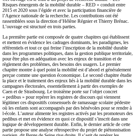
Risques émergents de la mobilité durable – RED » conduit entre
2015 et 2020 sous l’égide et avec la participation financière de
l’Agence nationale de la recherche. Les contributions ont été
rassemblées sous la direction d’Hélène Régnier et Thierry Brénac.
L’ouvrage est structuré en trois parties.
La première partie est composée de quatre chapitres qui établissent
et mettent en évidence les cadrages dominants, les paradigmes, les
référentiels et tout ce qui freine l’inscription de la mobilité durable
dans les programmes politiques, dans la gestion publique territoriale,
pour être plus en adéquation avec les enjeux de transition et de
règlement des problèmes, des besoins des usagers. Le premier
chapitre montre à quel point la mobilité est d’abord et généralement
perçue comme une question économique. Le second chapitre étudie
la place et le traitement des enjeux liés à la mobilité durable dans les
campagnes électorales, essentiellement à partir des exemples de
Caen et de Strasbourg. Le troisième porte sur l’objet concret
« pedibus » pour repérer les registres de discours qui viennent
légitimer ces dispositifs consensuels de ramassage scolaire pédestre
où les enfants sont accompagnés par des bénévoles pour se rendre à
l›école. L’auteur alimente les registres activés par les promoteurs des
pedibus et met en évidence en quoi ce dispositif s’inscrit dans une
logique de développement durable. Enfin, le dernier article de cette
partie propose une analyse rétrospective du projet de piétonnisation
parisien, dit Berge de Seine rive droite. Il s’agit de repérer les