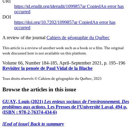
URI
https://id.erudit.org/iderudit/1099857ar
Copied
An error has
occurred
DOI
https://doi.org/10.7202/1099857ar
Copied
An error has
occurred
A review of the journal
Cahiers de géographie du Québec
This article is a review of another work such as a book or a film. The original
work discussed here is not available on this platform.
Volume 66, Number 184-185, April–September 2021
, p. 195–196
Revisiter la pensée de Paul Vidal de la Blache
Tous droits réservés © Cahiers de géographie du Québec, 2021
Browse the articles in this issue
GUAY, Louis (2021)
Les enjeux sociaux de l’environnement. Des
problèmes aux actions.
Les Presses de l’Université Laval, 494 p.
(ISBN : 978-2-76374-434-6)
[End of issue] Back to summary