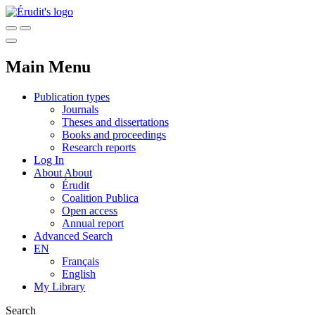
Main Menu
Publication types
Journals
Theses and dissertations
Books and proceedings
Research reports
Log In
About
About
Érudit
Coalition Publica
Open access
Annual report
Advanced Search
EN
Français
English
My Library
Search