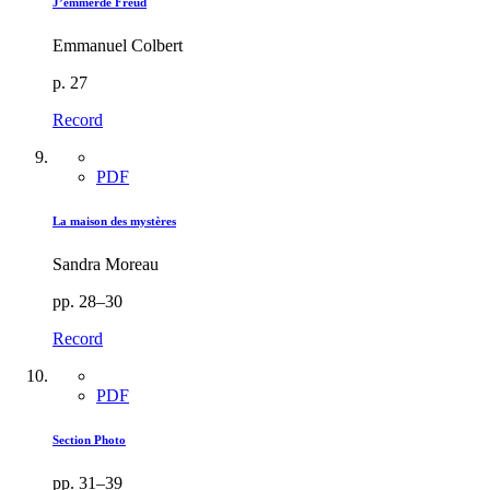
J’emmerde Freud
Emmanuel Colbert
p. 27
Record
PDF
La maison des mystères
Sandra Moreau
pp. 28–30
Record
PDF
Section Photo
pp. 31–39