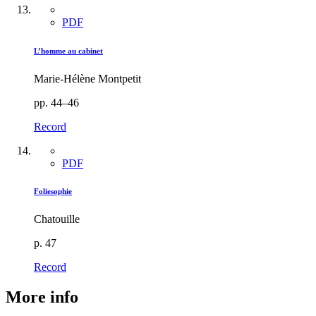
PDF
L’homme au cabinet
Marie-Hélène Montpetit
pp. 44–46
Record
PDF
Foliesophie
Chatouille
p. 47
Record
More info