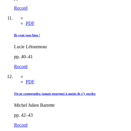
Record
PDF
Ils vont tous bien !
Lucie Létourneau
pp. 40–41
Record
PDF
On ne comprendra jamais pourquoi à moins de s’y perdre
Michel Julien Barrette
pp. 42–43
Record