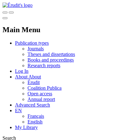
Main Menu
Publication types
Journals
Theses and dissertations
Books and proceedings
Research reports
Log In
About
About
Érudit
Coalition Publica
Open access
Annual report
Advanced Search
EN
Français
English
My Library
Search