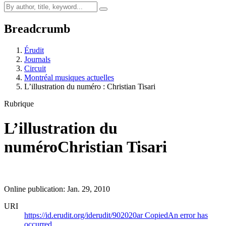
Breadcrumb
Érudit
Journals
Circuit
Montréal musiques actuelles
L’illustration du numéro :
C
hristian Tisari
Rubrique
L’illustration du
numéro
C
hristian Tisari
Online publication: Jan. 29, 2010
URI
https://id.erudit.org/iderudit/902020ar
Copied
An error has
occurred