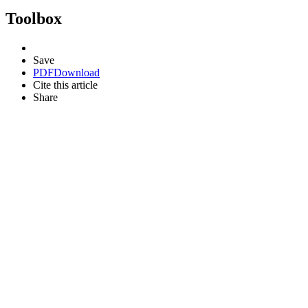
Toolbox
Save
PDF
Download
Cite this article
Share