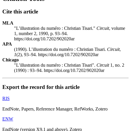
Cite this article
MLA
"L’illustration du numéro :
C
hristian Tisari."
Circuit
, volume
1, number 2, 1990, p. 93–94.
https://doi.org/10.7202/902020ar
APA
(1990). L’illustration du numéro :
C
hristian Tisari.
Circuit
,
1
(2), 93–94. https://doi.org/10.7202/902020ar
Chicago
"L’illustration du numéro :
C
hristian Tisari".
Circuit
1, no. 2
(1990) : 93–94. https://doi.org/10.7202/902020ar
Export the record for this article
RIS
EndNote, Papers, Reference Manager, RefWorks, Zotero
ENW
EndNote (version X9.1 and above), Zotero