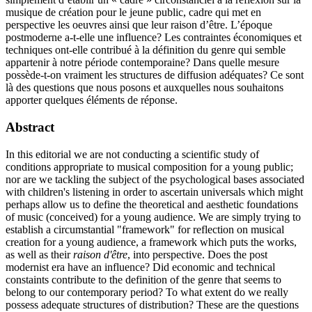
musique de création pour le jeune public, cadre qui met en
perspective les oeuvres ainsi que leur raison d’être. L’époque
postmoderne a-t-elle une influence? Les contraintes économiques et
techniques ont-elle contribué à la définition du genre qui semble
appartenir à notre période contemporaine? Dans quelle mesure
possède-t-on vraiment les structures de diffusion adéquates? Ce sont
là des questions que nous posons et auxquelles nous souhaitons
apporter quelques éléments de réponse.
Abstract
In this editorial we are not conducting a scientific study of
conditions appropriate to musical composition for a young public;
nor are we tackling the subject of the psychological bases associated
with children's listening in order to ascertain universals which might
perhaps allow us to define the theoretical and aesthetic foundations
of music (conceived) for a young audience. We are simply trying to
establish a circumstantial "framework" for reflection on musical
creation for a young audience, a framework which puts the works,
as well as their
raison d'être
, into perspective. Does the post
modernist era have an influence? Did economic and technical
constaints contribute to the definition of the genre that seems to
belong to our contemporary period? To what extent do we really
possess adequate structures of distribution? These are the questions