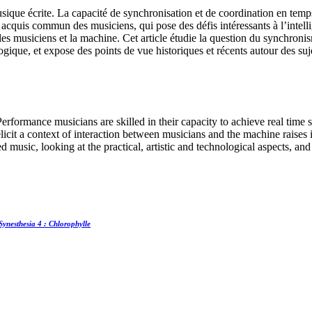
usique écrite. La capacité de synchronisation et de coordination en temps
acquis commun des musiciens, qui pose des défis intéressants à l’intelli
 les musiciens et la machine. Cet article étudie la question du synchron
ologique, et expose des points de vue historiques et récents autour des s
Performance musicians are skilled in their capacity to achieve real tim
licit a context of interaction between musicians and the machine raises in
music, looking at the practical, artistic and technological aspects, and
Synesthesia 4 : Chlorophylle