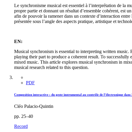
Le synchronisme musical est essentiel à l’interprétation de la m
propre partie et donnant un résultat d’ensemble cohérent, est un 
afin de pouvoir la ramener dans un contexte d’interaction entre
présentée sous l’angle des aspects pratique, artistique et techn
EN:
Musical synchronism is essential to interpreting written music. 
playing their part to produce a coherent result. To successfully e
mixed music. This article explores musical synchronism in mixed 
musical research related to this question.
PDF
Composition interactive : du geste instrumental au contrôle de l’électronique dans
Cléo Palacio-Quintin
pp. 25–40
Record