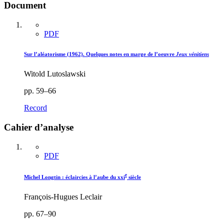
Document
PDF
Sur l’aléatorisme (1962). Quelques notes en marge de l’oeuvre
Jeux vénitiens
Witold Lutoslawski
pp. 59–66
Record
Cahier d’analyse
PDF
e
Michel Longtin : éclaircies à l’aube du
xxi
siècle
François-Hugues Leclair
pp. 67–90