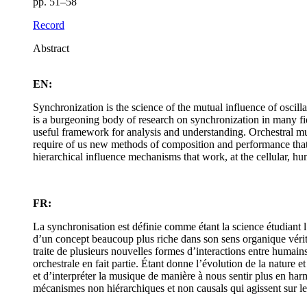
pp. 51–58
Record
Abstract
EN:
Synchronization is the science of the mutual influence of oscill
is a burgeoning body of research on synchronization in many fi
useful framework for analysis and understanding. Orchestral m
require of us new methods of composition and performance tha
hierarchical influence mechanisms that work, at the cellular, h
FR:
La synchronisation est définie comme étant la science étudiant l’
d’un concept beaucoup plus riche dans son sens organique vérita
traite de plusieurs nouvelles formes d’interactions entre humain
orchestrale en fait partie. Étant donne l’évolution de la natu
et d’interpréter la musique de manière à nous sentir plus en har
mécanismes non hiérarchiques et non causals qui agissent sur le 