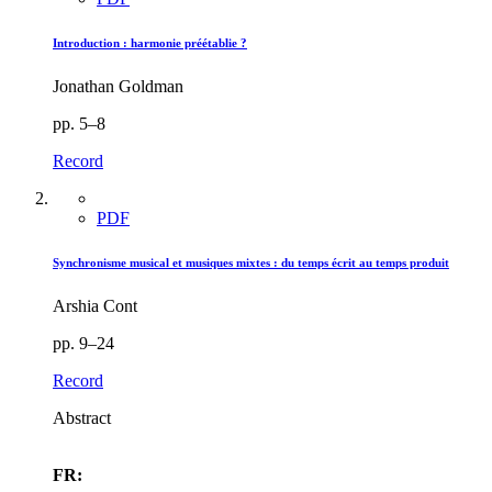
Introduction : harmonie préétablie ?
Jonathan Goldman
pp. 5–8
Record
PDF
Synchronisme musical et musiques mixtes : du temps écrit au temps produit
Arshia Cont
pp. 9–24
Record
Abstract
FR: