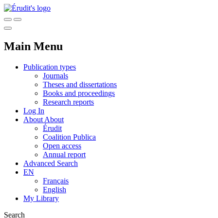
Main Menu
Publication types
Journals
Theses and dissertations
Books and proceedings
Research reports
Log In
About
About
Érudit
Coalition Publica
Open access
Annual report
Advanced Search
EN
Français
English
My Library
Search