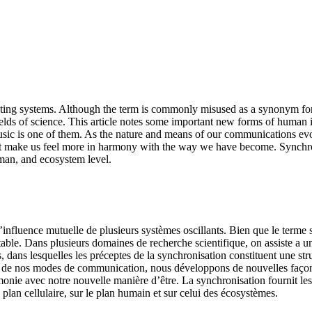
ating systems. Although the term is commonly misused as a synonym for uni
elds of science. This article notes some important new forms of human 
usic is one of them. As the nature and means of our communications ev
t make us feel more in harmony with the way we have become. Synchron
uman, and ecosystem level.
influence mutuelle de plusieurs systèmes oscillants. Bien que le terme s
ble. Dans plusieurs domaines de recherche scientifique, on assiste a un
s, dans lesquelles les préceptes de la synchronisation constituent une st
re et de nos modes de communication, nous développons de nouvelles faç
monie avec notre nouvelle manière d’être. La synchronisation fournit les 
plan cellulaire, sur le plan humain et sur celui des écosystèmes.