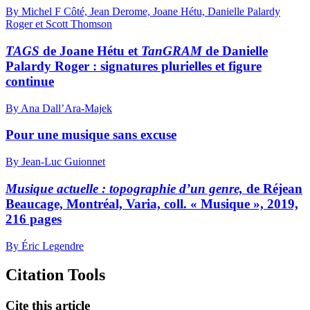
By Michel F Côté, Jean Derome, Joane Hétu, Danielle Palardy
Roger et Scott Thomson
TAGS
de Joane Hétu et
TanGRAM
de Danielle
Palardy Roger : signatures plurielles et figure
continue
By Ana Dall’Ara-Majek
Pour une musique sans excuse
By Jean-Luc Guionnet
Musique actuelle : topographie d’un genre,
de Réjean
Beaucage, Montréal, Varia, coll. « Musique », 2019,
216 pages
By Éric Legendre
Citation Tools
Cite this article