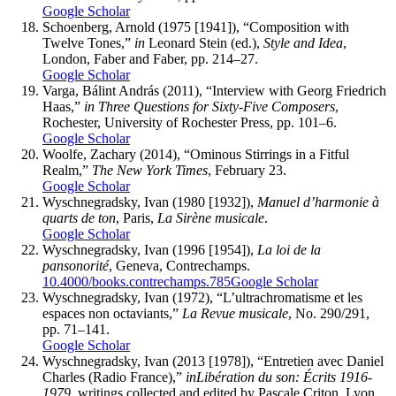
Google Scholar
Schoenberg
, Arnold (1975 [1941]), “Composition with
Twelve Tones,”
in
Leonard Stein (ed.),
Style and Idea
,
London, Faber and Faber, pp. 214–27.
Google Scholar
Varga
, Bálint András (2011), “Interview with Georg Friedrich
Haas,”
in
Three Questions for Sixty-Five Composers
,
Rochester, University of Rochester Press, pp. 101–6.
Google Scholar
Woolfe
, Zachary (2014), “Ominous Stirrings in a Fitful
Realm,”
The New York Times
, February 23.
Google Scholar
Wyschnegradsky
, Ivan (1980 [1932]),
Manuel d’harmonie à
quarts de ton
, Paris,
La Sirène musicale
.
Google Scholar
Wyschnegradsky
, Ivan (1996 [1954]),
La loi de la
pansonorité
, Geneva, Contrechamps.
10.4000/books.contrechamps.785
Google Scholar
Wyschnegradsky
, Ivan (1972), “L’ultrachromatisme et les
espaces non octaviants,”
La Revue musicale
, No. 290/291,
pp. 71–141.
Google Scholar
Wyschnegradsky
, Ivan (2013 [1978]), “Entretien avec Daniel
Charles (Radio France),”
in
Libération du son: Écrits 1916-
1979
, writings collected and edited by Pascale Criton, Lyon,