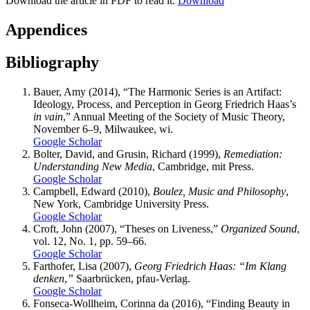
Download the article in PDF to read it.
Download
Appendices
Bibliography
Bauer
, Amy (2014), “The Harmonic Series is an Artifact:
Ideology, Process, and Perception in Georg Friedrich Haas’s
in vain
,” Annual Meeting of the Society of Music Theory,
November 6–9, Milwaukee,
wi
.
Google Scholar
Bolter
, David, and
Grusin
, Richard (1999),
Remediation:
Understanding New Media
, Cambridge,
mit
Press.
Google Scholar
Campbell
, Edward (2010),
Boulez, Music and Philosophy
,
New York, Cambridge University Press.
Google Scholar
Croft
, John (2007), “Theses on Liveness,”
Organized Sound
,
vol. 12, No. 1, pp. 59–66.
Google Scholar
Farthofer
, Lisa (2007),
Georg Friedrich Haas: “Im Klang
denken
,
”
Saarbrücken,
pfau
-Verlag.
Google Scholar
Fonseca-Wollheim
, Corinna da (2016), “Finding Beauty in