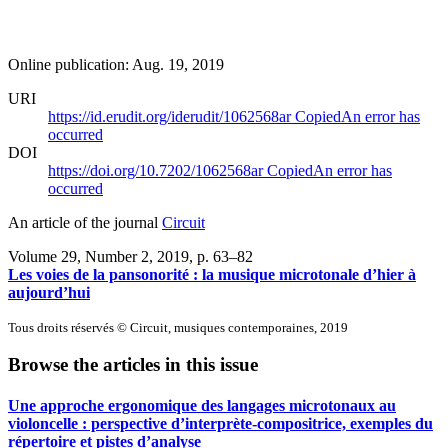
Online publication: Aug. 19, 2019
URI
https://id.erudit.org/iderudit/1062568ar
Copied
An error has
occurred
DOI
https://doi.org/10.7202/1062568ar
Copied
An error has
occurred
An article of the journal
Circuit
Volume 29, Number 2, 2019
, p. 63–82
Les voies de la pansonorité : la musique microtonale d’hier à
aujourd’hui
Tous droits réservés © Circuit, musiques contemporaines, 2019
Browse the articles in this issue
Une approche ergonomique des langages microtonaux au
violoncelle : perspective d’interprète-compositrice, exemples du
répertoire et pistes d’analyse