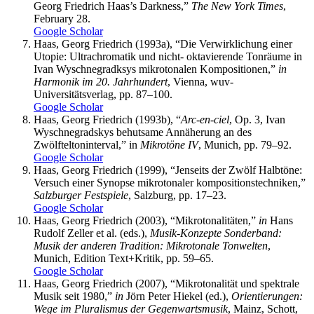
Georg Friedrich Haas’s Darkness,”
The New York Times
,
February 28.
Google Scholar
Haas
, Georg Friedrich (1993a), “Die Verwirklichung einer
Utopie: Ultrachromatik und nicht- oktavierende Tonräume in
Ivan Wyschnegradksys mikrotonalen Kompositionen,”
in
Harmonik im 20. Jahrhundert
, Vienna,
wuv
-
Universitätsverlag, pp. 87–100.
Google Scholar
Haas
, Georg Friedrich (1993b), “
Arc-en-ciel
, Op. 3, Ivan
Wyschnegradskys behutsame Annäherung an des
Zwölfteltoninterval,” in
Mikrotöne IV
, Munich, pp. 79–92.
Google Scholar
Haas
, Georg Friedrich (1999), “Jenseits der Zwölf Halbtöne:
Versuch einer Synopse mikrotonaler kompositionstechniken,”
Salzburger Festspiele
, Salzburg, pp. 17–23.
Google Scholar
Haas
, Georg Friedrich (2003), “Mikrotonalitäten,”
in
Hans
Rudolf Zeller et al. (eds.),
Musik-Konzepte Sonderband:
Musik der anderen Tradition: Mikrotonale Tonwelten
,
Munich, Edition Text+Kritik, pp. 59–65.
Google Scholar
Haas
, Georg Friedrich (2007), “Mikrotonalität und spektrale
Musik seit 1980,”
in
Jörn Peter Hiekel (ed.),
Orientierungen:
Wege im Pluralismus der Gegenwartsmusik
, Mainz, Schott,