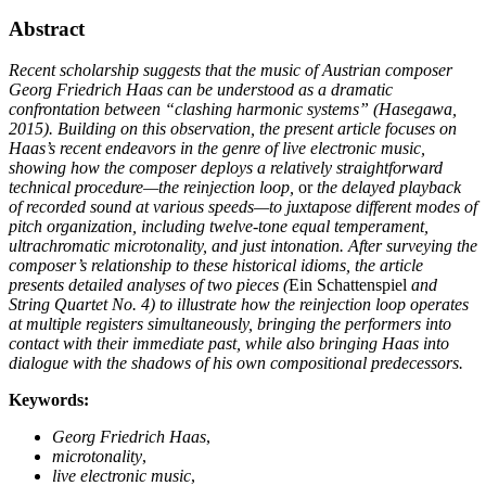
Abstract
Recent scholarship suggests that the music of Austrian composer
Georg Friedrich Haas can be understood as a dramatic
confrontation between “clashing harmonic systems” (Hasegawa,
2015). Building on this observation, the present article focuses on
Haas’s recent endeavors in the genre of live electronic music,
showing how the composer deploys a relatively straightforward
technical procedure—the reinjection loop,
or
the delayed playback
of recorded sound at various speeds—to juxtapose different modes of
pitch organization, including twelve-tone equal temperament,
ultrachromatic microtonality, and just intonation. After surveying the
composer’s relationship to these historical idioms, the article
presents detailed analyses of two pieces (
Ein
Schattenspiel
and
String Quartet No. 4) to illustrate how the reinjection loop operates
at multiple registers simultaneously, bringing the performers into
contact with their immediate past, while also bringing Haas into
dialogue with the shadows of his own compositional predecessors.
Keywords:
Georg Friedrich Haas
,
microtonality
,
live electronic music
,