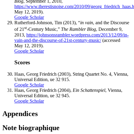
Blog
, September 1, 2010,
https://www.therestisnoise.com/2010/09/georg_friedrich_haas.
May 12, 2019).
Google Scholar
Rutherford-Johnson
, Tim (2013), “
in vain
, and the Discourse
st
of 21
-Century Music,”
The Rambler Blog
, December 9,
2013,
https://johnsonsrambler.wordpress.com/2013/12/09/in-
vain-and-the-discourse-of-21st-century-music/
(accessed
May 12, 2019).
Google Scholar
Scores
Haas
, Georg Friedrich (2003), String Quartet No. 4, Vienna,
Universal Edition,
ue
32 915.
Google Scholar
Haas
, Georg Friedrich (2004),
Ein Schattenspiel
, Vienna,
Universal Edition,
ue
32 945.
Google Scholar
Appendices
Note biographique