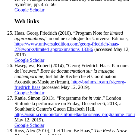
Symétrie, pp. 455–66.
Google Scholar
Web links
Haas
, Georg Friedrich (2010), “Program Note for
limited
approximations
,” in online catalogue for Universal Editions,
https://www.universaledition.com/georg-friedrich-haas-
278/works/limited-approximations-13386
(accessed May 12,
2019).
Google Scholar
Hasegawa
, Robert (2014), “Georg Friedrich Haas: Parcours
de l’oeuvre,”
Base de documentation sur la musique
contemporaine,
Institut de Recherche et Coordination
Acoustique/Musique (Ircam),
http://brahms.ircam.fr/georg-
friedrich-haas
(accessed May 12, 2019).
Google Scholar
Rattle
, Simon (2013), “Programme for
in vain
,” London
Sinfonietta performance on Friday, December 6, 2013, at
Southbank Centre’s Queen Elizabeth Hall,
https://issuu.com/londonsinfonietta/docs/haas_programme_for_
May 12, 2019).
Google Scholar
Ross
, Alex (2010), “Let There Be Haas,”
The Rest is Noise