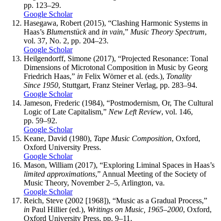
pp. 123–29.
Google Scholar
Hasegawa
, Robert (2015), “Clashing Harmonic Systems in
Haas’s
Blumenstück
and
in vain
,”
Music Theory Spectrum
,
vol. 37, No. 2, pp. 204–23.
Google Scholar
Heilgendorff
, Simone (2017), “Projected Resonance: Tonal
Dimensions of Microtonal Composition in Music by Georg
Friedrich Haas,”
in
Felix Wörner et al. (eds.),
Tonality
Since 1950
, Stuttgart, Franz Steiner Verlag, pp. 283–94.
Google Scholar
Jameson
, Frederic (1984), “Postmodernism, Or, The Cultural
Logic of Late Capitalism,”
New Left Review
, vol. 146,
pp. 59–92.
Google Scholar
Keane
, David (1980),
Tape Music Composition
, Oxford,
Oxford University Press.
Google Scholar
Mason
, William (2017), “Exploring Liminal Spaces in Haas’s
limited approximations
,” Annual Meeting of the Society of
Music Theory, November 2–5, Arlington,
va
.
Google Scholar
Reich
, Steve (2002 [1968]), “Music as a Gradual Process,”
in
Paul Hillier (ed.),
Writings on Music, 1965–2000
, Oxford,
Oxford University Press, pp. 9–11.