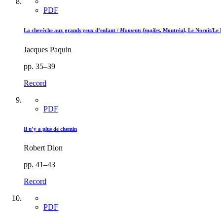
PDF
La chevêche aux grands yeux d’enfant /
Moments fragiles
, Montréal, Le Noroît/Le 
Jacques Paquin
pp. 35–39
Record
PDF
Il n’y a plus de chemin
Robert Dion
pp. 41–43
Record
PDF