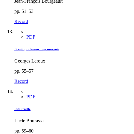
Jean-François Bourgeault
pp. 51–53
Record
PDF
Brault professeur : un souvenir
Georges Leroux
pp. 55–57
Record
PDF
Ritournelle
Lucie Bourassa
pp. 59–60