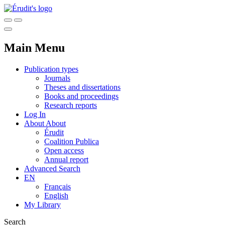
Main Menu
Publication types
Journals
Theses and dissertations
Books and proceedings
Research reports
Log In
About
About
Érudit
Coalition Publica
Open access
Annual report
Advanced Search
EN
Français
English
My Library
Search