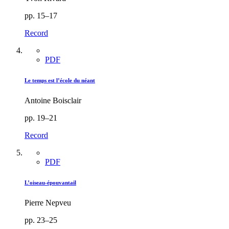
pp. 15–17
Record
PDF
Le temps est l’école du néant
Antoine Boisclair
pp. 19–21
Record
PDF
L’oiseau-épouvantail
Pierre Nepveu
pp. 23–25