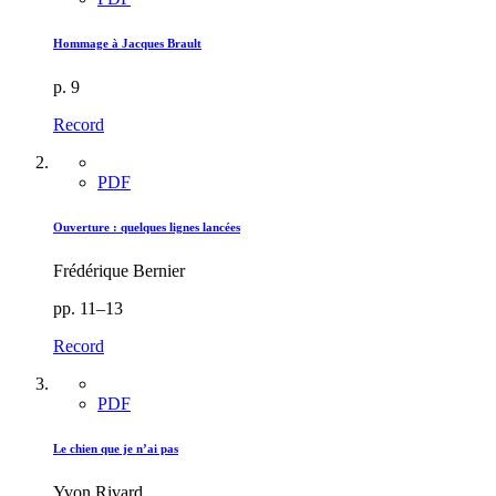
Hommage à Jacques Brault
p. 9
Record
PDF
Ouverture : quelques lignes lancées
Frédérique Bernier
pp. 11–13
Record
PDF
Le chien que je n’ai pas
Yvon Rivard