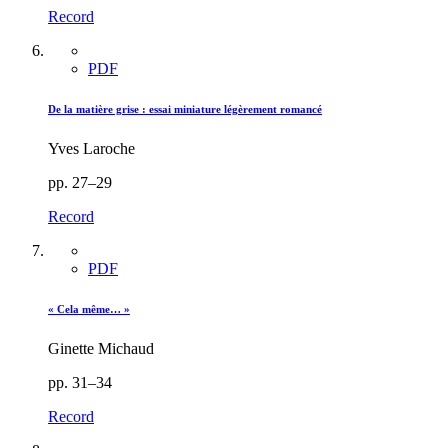
Record
PDF
De la matière grise : essai miniature légèrement romancé
Yves Laroche
pp. 27–29
Record
PDF
« Cela même… »
Ginette Michaud
pp. 31–34
Record