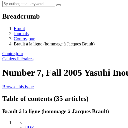
Breadcrumb
Érudit
Journals
Contre-jour
Brault à la ligne (hommage à Jacques Brault)
Contre-jour
Cahiers littéraires
Number 7, Fall 2005
Yasuhi Ino
Browse this issue
Table of contents (35 articles)
Brault à la ligne (hommage à Jacques Brault)
PDF