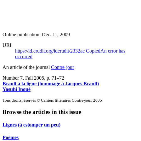
Online publication: Dec. 11, 2009
URI
https://id.erudit.org/iderudit/2332ac
Copied
An error has
occurred
An article of the journal
Contre-jour
Number 7, Fall 2005
, p. 71–72
Brault à la ligne (hommage à Jacques Brault)
Yasuhi Inoué
Tous droits réservés © Cahiers littéraires Contre-jour, 2005
Browse the articles in this issue
Lignes (à estomper un peu)
Poèmes