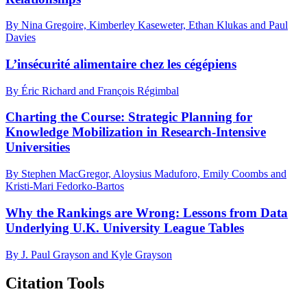
By Nina Gregoire, Kimberley Kaseweter, Ethan Klukas and Paul
Davies
L’insécurité alimentaire chez les cégépiens
By Éric Richard and François Régimbal
Charting the Course: Strategic Planning for
Knowledge Mobilization in Research-Intensive
Universities
By Stephen MacGregor, Aloysius Maduforo, Emily Coombs and
Kristi-Mari Fedorko-Bartos
Why the Rankings are Wrong: Lessons from Data
Underlying U.K. University League Tables
By J. Paul Grayson and Kyle Grayson
Citation Tools