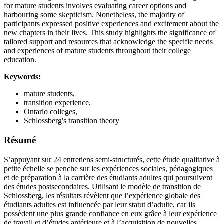
for mature students involves evaluating career options and
harbouring some skepticism. Nonetheless, the majority of
participants expressed positive experiences and excitement about the
new chapters in their lives. This study highlights the significance of
tailored support and resources that acknowledge the specific needs
and experiences of mature students throughout their college
education.
Keywords:
mature students,
transition experience,
Ontario colleges,
Schlossberg's transition theory
Résumé
S’appuyant sur 24 entretiens semi-structurés, cette étude qualitative à
petite échelle se penche sur les expériences sociales, pédagogiques
et de préparation à la carrière des étudiants adultes qui poursuivent
des études postsecondaires. Utilisant le modèle de transition de
Schlossberg, les résultats révèlent que l’expérience globale des
étudiants adultes est influencée par leur statut d’adulte, car ils
possèdent une plus grande confiance en eux grâce à leur expérience
de travail et d’études antérieure et à l’acquisition de nouvelles