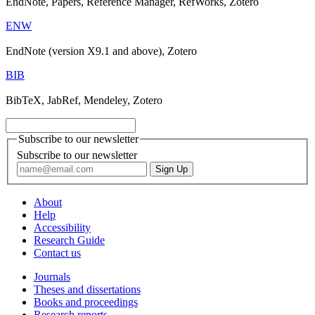
EndNote, Papers, Reference Manager, RefWorks, Zotero
ENW
EndNote (version X9.1 and above), Zotero
BIB
BibTeX, JabRef, Mendeley, Zotero
Subscribe to our newsletter
Subscribe to our newsletter
About
Help
Accessibility
Research Guide
Contact us
Journals
Theses and dissertations
Books and proceedings
Research reports