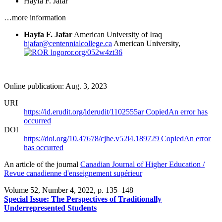
Hayfa F. Jafar
…more information
Hayfa F. Jafar
American University of Iraq
hjafar@centennialcollege.ca
American University,
ror.org/052w4zt36
Online publication: Aug. 3, 2023
URI
https://id.erudit.org/iderudit/1102555ar
Copied
An error has
occurred
DOI
https://doi.org/10.47678/cjhe.v52i4.189729
Copied
An error
has occurred
An article of the journal
Canadian Journal of Higher Education /
Revue canadienne d'enseignement supérieur
Volume 52, Number 4, 2022
, p. 135–148
Special Issue: The Perspectives of Traditionally
Underrepresented Students