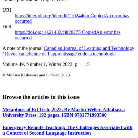
URI
https://id.erudit.org/iderudit/1102446ar
Copied
An error has
occurred
DOI
https://doi.org/10.21432/cjlt28275
Copied
An error has
occurred
A note of the journal
Canadian Journal of Learning and Technology
/ Revue canadienne de l’apprentissage et de la technologie
Volume 49, Number 1, Winter 2023
, p. 1–15
© Mohsen Keshavarz and Li Yuan, 2023
Browse the articles in this issue
Metaphors of Ed Tech, 2022. By Martin Weller. Athabasca
University Press. 192 pages. ISBN 9781771993500
Emergency Remote Teaching: The Challenges Associated with
a Context of Second Language Instruction