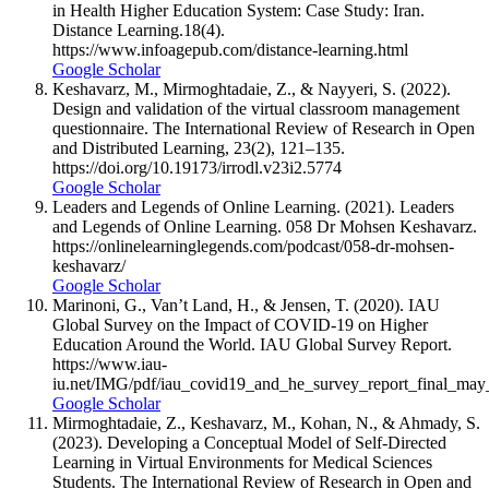
in Health Higher Education System: Case Study: Iran.
Distance Learning.18(4).
https://www.infoagepub.com/distance-learning.html
Google Scholar
Keshavarz, M., Mirmoghtadaie, Z., & Nayyeri, S. (2022).
Design and validation of the virtual classroom management
questionnaire. The International Review of Research in Open
and Distributed Learning, 23(2), 121–135.
https://doi.org/10.19173/irrodl.v23i2.5774
Google Scholar
Leaders and Legends of Online Learning. (2021). Leaders
and Legends of Online Learning. 058 Dr Mohsen Keshavarz.
https://onlinelearninglegends.com/podcast/058-dr-mohsen-
keshavarz/
Google Scholar
Marinoni, G., Van’t Land, H., & Jensen, T. (2020). IAU
Global Survey on the Impact of COVID-19 on Higher
Education Around the World. IAU Global Survey Report.
https://www.iau-
iu.net/IMG/pdf/iau_covid19_and_he_survey_report_final_may
Google Scholar
Mirmoghtadaie, Z., Keshavarz, M., Kohan, N., & Ahmady, S.
(2023). Developing a Conceptual Model of Self-Directed
Learning in Virtual Environments for Medical Sciences
Students. The International Review of Research in Open and