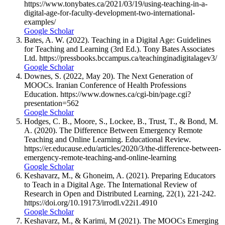
https://www.tonybates.ca/2021/03/19/using-teaching-in-a-
digital-age-for-faculty-development-two-international-
examples/
Google Scholar
Bates, A. W. (2022). Teaching in a Digital Age: Guidelines
for Teaching and Learning (3rd Ed.). Tony Bates Associates
Ltd. https://pressbooks.bccampus.ca/teachinginadigitalagev3/
Google Scholar
Downes, S. (2022, May 20). The Next Generation of
MOOCs. Iranian Conference of Health Professions
Education. https://www.downes.ca/cgi-bin/page.cgi?
presentation=562
Google Scholar
Hodges, C. B., Moore, S., Lockee, B., Trust, T., & Bond, M.
A. (2020). The Difference Between Emergency Remote
Teaching and Online Learning. Educational Review.
https://er.educause.edu/articles/2020/3/the-difference-between-
emergency-remote-teaching-and-online-learning
Google Scholar
Keshavarz, M., & Ghoneim, A. (2021). Preparing Educators
to Teach in a Digital Age. The International Review of
Research in Open and Distributed Learning, 22(1), 221-242.
https://doi.org/10.19173/irrodl.v22i1.4910
Google Scholar
Keshavarz, M., & Karimi, M (2021). The MOOCs Emerging