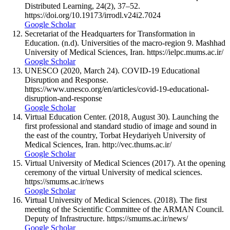
Distributed Learning, 24(2), 37–52.
https://doi.org/10.19173/irrodl.v24i2.7024
Google Scholar
Secretariat of the Headquarters for Transformation in
Education. (n.d). Universities of the macro-region 9. Mashhad
University of Medical Sciences, Iran. https://ielpc.mums.ac.ir/
Google Scholar
UNESCO (2020, March 24). COVID-19 Educational
Disruption and Response.
https://www.unesco.org/en/articles/covid-19-educational-
disruption-and-response
Google Scholar
Virtual Education Center. (2018, August 30). Launching the
first professional and standard studio of image and sound in
the east of the country, Torbat Heydariyeh University of
Medical Sciences, Iran. http://vec.thums.ac.ir/
Google Scholar
Virtual University of Medical Sciences (2017). At the opening
ceremony of the virtual University of medical sciences.
https://smums.ac.ir/news
Google Scholar
Virtual University of Medical Sciences. (2018). The first
meeting of the Scientific Committee of the ARMAN Council.
Deputy of Infrastructure. https://smums.ac.ir/news/
Google Scholar