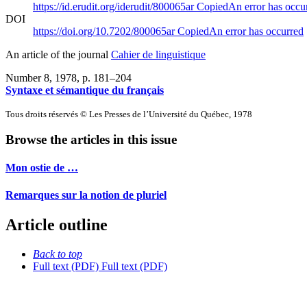
https://id.erudit.org/iderudit/800065ar
Copied
An error has occu
DOI
https://doi.org/10.7202/800065ar
Copied
An error has occurred
An article of the journal
Cahier de linguistique
Number 8, 1978
, p. 181–204
Syntaxe et sémantique du français
Tous droits réservés © Les Presses de l’Université du Québec, 1978
Browse the articles in this issue
Mon ostie de …
Remarques sur la notion de pluriel
Article outline
Back to top
Full text (PDF)
Full text (PDF)