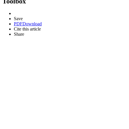
Toolbox
Save
PDF
Download
Cite this article
Share