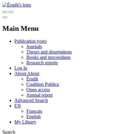
Main Menu
Publication types
Journals
Theses and dissertations
Books and proceedings
Research reports
Log In
About
About
Érudit
Coalition Publica
Open access
Annual report
Advanced Search
EN
Français
English
My Library
Search