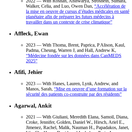
2022
— With Roshan, Aishwarya, Stroshein, Sumara,
Walker, Celia, and Luo, Owen Dan,
“
Accélération de
la mise en oeuvre de cursus d’études médicales en santé
planétaire afin de préparer les futurs médecins à
travailler dans un contexte de crise climatique
”
Affleck, Ewan
2023
— With Thoma, Brent, Paprica, P Alison, Kaul,
Padma, Cheung, Warren J, and Hall, Andrew K,
“
Médecine fondée sur les données dans CanMEDS
2025
”
Afifi, Jehier
2023
— With Hanes, Lauren, Lynk, Andrew, and
Manos, Sarah,
“
Mise en oeuvre d’une formation sur la
sécurité des patients co-construite par des résidents
”
Agarwal, Ankit
2021
— With Giuliani, Meredith Elana, Samoil, Diana,
Croke, Jennifer, Golden, Daniel W., Hirsch, Ariel E.,
Jimenez, Rachel, Malik, Nauman H., Papadakos, Janet,