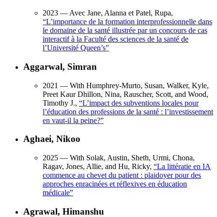
2023
— Avec Jane, Alanna et Patel, Rupa,
“
L’importance de la formation interprofessionnelle dans
le domaine de la santé illustrée par un concours de cas
interactif à la Faculté des sciences de la santé de
l’Université Queen’s
”
Aggarwal, Simran
2021
— With Humphrey-Murto, Susan, Walker, Kyle,
Preet Kaur Dhillon, Nina, Rauscher, Scott, and Wood,
Timothy J.,
“
L’impact des subventions locales pour
l’éducation des professions de la santé : l’investissement
en vaut-il la peine?
”
Aghaei, Nikoo
2025
— With Solak, Austin, Sheth, Urmi, Chona,
Ragav, Jones, Allie, and Hu, Ricky,
“
La littératie en IA
commence au chevet du patient : plaidoyer pour des
approches enracinées et réflexives en éducation
médicale
”
Agrawal, Himanshu