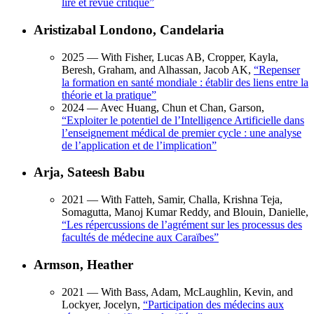
lire et revue critique
”
Aristizabal Londono, Candelaria
2025
— With Fisher, Lucas AB, Cropper, Kayla,
Beresh, Graham, and Alhassan, Jacob AK,
“
Repenser
la formation en santé mondiale : établir des liens entre la
théorie et la pratique
”
2024
— Avec Huang, Chun et Chan, Garson,
“
Exploiter le potentiel de l’Intelligence Artificielle dans
l’enseignement médical de premier cycle : une analyse
de l’application et de l’implication
”
Arja, Sateesh Babu
2021
— With Fatteh, Samir, Challa, Krishna Teja,
Somagutta, Manoj Kumar Reddy, and Blouin, Danielle,
“
Les répercussions de l’agrément sur les processus des
facultés de médecine aux Caraïbes
”
Armson, Heather
2021
— With Bass, Adam, McLaughlin, Kevin, and
Lockyer, Jocelyn,
“
Participation des médecins aux