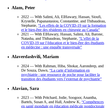
Alam, Peter
2022
— With Salimi, Ali, ElHawary, Hassan, Sioufi,
Krystelle, Papanastasiou, Constantine, and Thibaudeau,
Stephanie,
“
Les effets de la COVID-19 sur la formation
et le bien-être des résidents en chirurgie au Canada
”
2021
— With ElHawary, Hassan, Salimi, Ali, Barone,
Natasha, and Thibaudeau, Stephanie,
“
L’effet de la
COVID-19 sur l’éducation et le bien-être des étudiants
en médecine : une enquête transversale
”
Alaverdashvili, Mariam
2024
— With Rahman, Hiba, Shokar, Aarondeep, and
De Souza, Dawn,
“
La carte d’information en
psychiatrie : une ressource de poche pour faciliter la
transition des étudiants vers l’externat de psychiatrie
”
Alavian, Sara
2023
— With Pritchard, Jodie, Soogoor, Anantha,
Bartels, Susan A, and Hall, Andrew K,
“
Compétences
en santé mondiale en éducation médicale postdoctorale