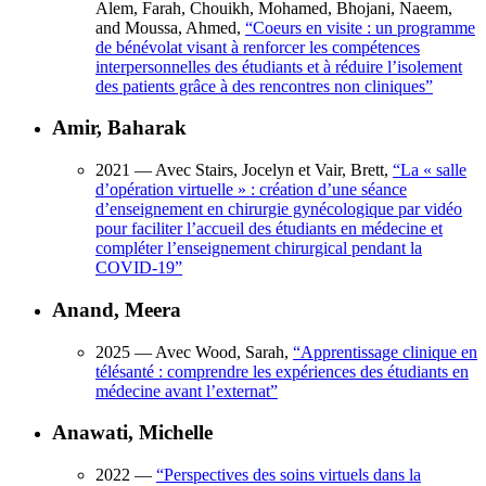
Alem, Farah, Chouikh, Mohamed, Bhojani, Naeem,
and Moussa, Ahmed,
“
Coeurs en visite : un programme
de bénévolat visant à renforcer les compétences
interpersonnelles des étudiants et à réduire l’isolement
des patients grâce à des rencontres non cliniques
”
Amir, Baharak
2021
— Avec Stairs, Jocelyn et Vair, Brett,
“
La « salle
d’opération virtuelle » : création d’une séance
d’enseignement en chirurgie gynécologique par vidéo
pour faciliter l’accueil des étudiants en médecine et
compléter l’enseignement chirurgical pendant la
COVID-19
”
Anand, Meera
2025
— Avec Wood, Sarah,
“
Apprentissage clinique en
télésanté : comprendre les expériences des étudiants en
médecine avant l’externat
”
Anawati, Michelle
2022
—
“
Perspectives des soins virtuels dans la