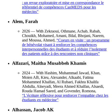
: un revue exploratoire et mise en correspondance le
référentiel de compétences CanMEDS pour les
médecins
”
Alem, Farah
2026
— With Zekraoui, Othmane, Achab, Rabah,
Chouikh, Mohamed, Amani, Bilal, Bhojani, Naeem,
and Moussa, Ahmed,
“
Coeurs en visite : un programme
de bénévolat visant à renforcer les compétences
interpersonnelles des étudiants et à réduire l’isolement
des patients grâce à des rencontres non cliniques
”
Alfazari, Maitha Musabbeh Khamis
2024
— With Hashim, Muhammad Jawad, Khan,
Moien AB, Kieu, Alexander, Alkaabi, Fatima
Mohammed Khalfan, Al Rubaei, Fakhra Khalifa
Abdulla, Alneyadi, Meera Ahmed Khalfan, Alsaedi,
Rouda Hamad Saeed, and Govender, Romona,
“
L’écriture réflexive pour renforcer l’empathie chez les
étudiants en médecine
”
Alhassan, Jacob AK