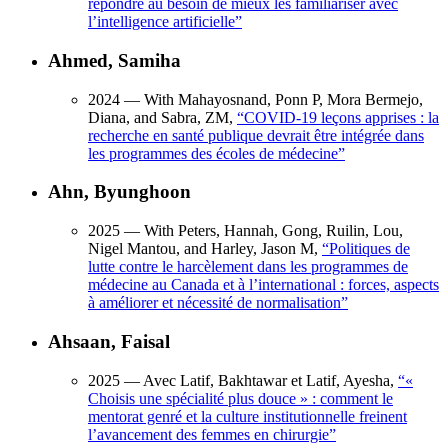
répondre au besoin de mieux les familiariser avec
l’intelligence artificielle
”
Ahmed, Samiha
2024
— With Mahayosnand, Ponn P, Mora Bermejo,
Diana, and Sabra, ZM,
“
COVID-19 leçons apprises : la
recherche en santé publique devrait être intégrée dans
les programmes des écoles de médecine
”
Ahn, Byunghoon
2025
— With Peters, Hannah, Gong, Ruilin, Lou,
Nigel Mantou, and Harley, Jason M,
“
Politiques de
lutte contre le harcèlement dans les programmes de
médecine au Canada et à l’international : forces, aspects
à améliorer et nécessité de normalisation
”
Ahsaan, Faisal
2025
— Avec Latif, Bakhtawar et Latif, Ayesha,
“
«
Choisis une spécialité plus douce » : comment le
mentorat genré et la culture institutionnelle freinent
l’avancement des femmes en chirurgie
”