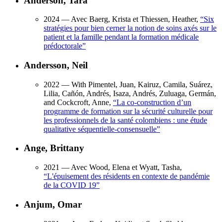
Anderson, Tara
2024
— Avec Baerg, Krista et Thiessen, Heather,
“
Six
stratégies pour bien cerner la notion de soins axés sur le
patient et la famille pendant la formation médicale
prédoctorale
”
Andersson, Neil
2022
— With Pimentel, Juan, Kairuz, Camila, Suárez,
Lilia, Cañón, Andrés, Isaza, Andrés, Zuluaga, Germán,
and Cockcroft, Anne,
“
La co-construction d’un
programme de formation sur la sécurité culturelle pour
les professionnels de la santé colombiens : une étude
qualitative séquentielle-consensuelle
”
Ange, Brittany
2021
— Avec Wood, Elena et Wyatt, Tasha,
“
L'épuisement des résidents en contexte de pandémie
de la COVID 19
”
Anjum, Omar