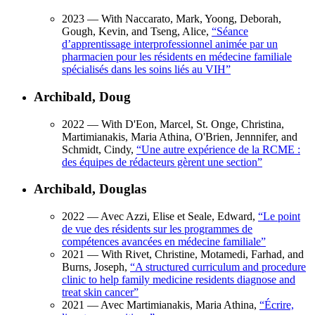
2023
— With Naccarato, Mark, Yoong, Deborah,
Gough, Kevin, and Tseng, Alice,
“
Séance
d’apprentissage interprofessionnel animée par un
pharmacien pour les résidents en médecine familiale
spécialisés dans les soins liés au VIH
”
Archibald, Doug
2022
— With D'Eon, Marcel, St. Onge, Christina,
Martimianakis, Maria Athina, O'Brien, Jennnifer, and
Schmidt, Cindy,
“
Une autre expérience de la RCME :
des équipes de rédacteurs gèrent une section
”
Archibald, Douglas
2022
— Avec Azzi, Elise et Seale, Edward,
“
Le point
de vue des résidents sur les programmes de
compétences avancées en médecine familiale
”
2021
— With Rivet, Christine, Motamedi, Farhad, and
Burns, Joseph,
“
A structured curriculum and procedure
clinic to help family medicine residents diagnose and
treat skin cancer
”
2021
— Avec Martimianakis, Maria Athina,
“
Écrire,