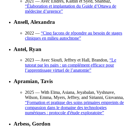
2021
— Avec Endres, Kaitlin et Syed, Shahbaz,
“
Élaboration et implantation du Guide d’Ottawa de
médecine d’urgence
”
Ansell, Alexandra
2022
—
“
Cinq façons de répondre au besoin de stages
cliniques en milieu autochtone
”
Antel, Ryan
2023
— Avec Sioufi, Jeffrey et Hall, Brandon,
“
Le
tutorat par les pairs : un complément efficace pour
l’apprentissage virtuel de l’anatomie
”
Apramian, Tavis
2025
— With Elma, Asiana, Jeyabalan, Vyshnave,
Wilson, Emma, Myers, Jeffrey, and Sirianni, Giovanna,
“
Formation et pratique des soins primaires empreints de
compassion dans le domaine des technologies
numériques : protocole d'étude exploratoire
”
Arbess, Gordon