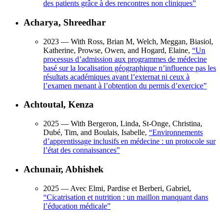
des patients grâce à des rencontres non cliniques
”
Acharya, Shreedhar
2023
— With Ross, Brian M, Welch, Meggan, Biasiol,
Katherine, Prowse, Owen, and Hogard, Elaine,
“
Un
processus d’admission aux programmes de médecine
basé sur la localisation géographique n’influence pas les
résultats académiques avant l’externat ni ceux à
l’examen menant à l’obtention du permis d’exercice
”
Achtoutal, Kenza
2025
— With Bergeron, Linda, St-Onge, Christina,
Dubé, Tim, and Boulais, Isabelle,
“
Environnements
d’apprentissage inclusifs en médecine : un protocole sur
l’état des connaissances
”
Achunair, Abhishek
2025
— Avec Elmi, Pardise et Berberi, Gabriel,
“
Cicatrisation et nutrition : un maillon manquant dans
l’éducation médicale
”