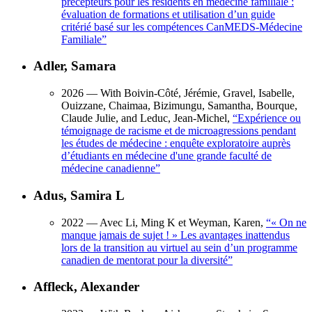
précepteurs pour les résidents en médecine familiale :
évaluation de formations et utilisation d’un guide
critérié basé sur les compétences CanMEDS-Médecine
Familiale
”
Adler, Samara
2026
— With Boivin-Côté, Jérémie, Gravel, Isabelle,
Ouizzane, Chaimaa, Bizimungu, Samantha, Bourque,
Claude Julie, and Leduc, Jean-Michel,
“
Expérience ou
témoignage de racisme et de microagressions pendant
les études de médecine : enquête exploratoire auprès
d’étudiants en médecine d'une grande faculté de
médecine canadienne
”
Adus, Samira L
2022
— Avec Li, Ming K et Weyman, Karen,
“
« On ne
manque jamais de sujet ! » Les avantages inattendus
lors de la transition au virtuel au sein d’un programme
canadien de mentorat pour la diversité
”
Affleck, Alexander