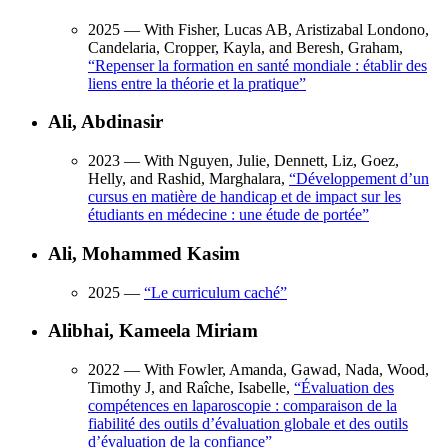
2025
— With Fisher, Lucas AB, Aristizabal Londono,
Candelaria, Cropper, Kayla, and Beresh, Graham,
“
Repenser la formation en santé mondiale : établir des
liens entre la théorie et la pratique
”
Ali, Abdinasir
2023
— With Nguyen, Julie, Dennett, Liz, Goez,
Helly, and Rashid, Marghalara,
“
Développement d’un
cursus en matière de handicap et de impact sur les
étudiants en médecine : une étude de portée
”
Ali, Mohammed Kasim
2025
—
“
Le curriculum caché
”
Alibhai, Kameela Miriam
2022
— With Fowler, Amanda, Gawad, Nada, Wood,
Timothy J, and Raîche, Isabelle,
“
Évaluation des
compétences en laparoscopie : comparaison de la
fiabilité des outils d’évaluation globale et des outils
d’évaluation de la confiance
”