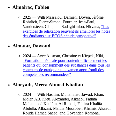
Almairac, Fabien
2025
— With Massalou, Damien, Doyen, Jérôme,
Rohrlich, Pierre-Simon, Fournier, Jean-Paul,
Vandersteen, Clair, and Sadaghianloo, Nirvana,
“
Les
exercices de relaxation peuvent-ils améliorer les notes
des étudiants aux ECOS : étude prospective
”
Almatar, Dawoud
2024
— Avec Ausman, Christine et Kiepek, Niki,
“
Formation médicale pour soutenir efficacement les
patients qui consomment des substances dans tous les
contextes de pratique : un examen approfondi des
compétences recommandées
”
Alneyadi, Meera Ahmed Khalfan
2024
— With Hashim, Muhammad Jawad, Khan,
Moien AB, Kieu, Alexander, Alkaabi, Fatima
Mohammed Khalfan, Al Rubaei, Fakhra Khalifa
Abdulla, Alfazari, Maitha Musabbeh Khamis, Alsaedi,
Rouda Hamad Saeed, and Govender, Romona,