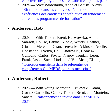
en oeuvre des programmes d’encadrement par les pairs
”
2024
— Avec Wildermuth, Anne et Battista, Alexis,
“
Simulation dans les entrevues d’admission :
expériences des candidats et prédiction du rendement
au sein des programmes de formation
”
Anderson, Rob
2023
— With Thoma, Brent, Karwowska, Anna,
Samson, Louise, Labine, Nicole, Waters, Heather,
Giuliani, Meredith, Chan, Teresa M, Atkinson, Adelle,
Constantin, Evelyn, Hall, Andrew K, Gomez-
Garibello, Carlos, Fowler, Nancy, Tourian, Leon,
Frank, Jason, Snell, Linda, and Van Melle, Elaine,
“
Concepts émergents dans le référentiel de
compétences CanMEDS pour les médecins
”
Anderson, Robert
2023
— With Young, Meredith, Szulewski, Adam,
Gomez-Garibello, Carlos, Thoma, Brent, and Monteiro,
Sandra,
“
Raisonnement clinique dans CanMEDS
2025
”