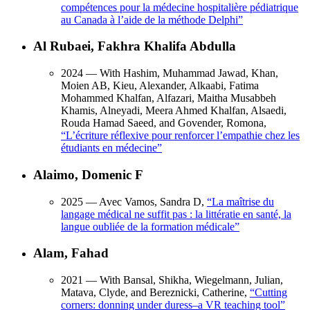
compétences pour la médecine hospitalière pédiatrique
au Canada à l’aide de la méthode Delphi
”
Al Rubaei, Fakhra Khalifa Abdulla
2024
— With Hashim, Muhammad Jawad, Khan,
Moien AB, Kieu, Alexander, Alkaabi, Fatima
Mohammed Khalfan, Alfazari, Maitha Musabbeh
Khamis, Alneyadi, Meera Ahmed Khalfan, Alsaedi,
Rouda Hamad Saeed, and Govender, Romona,
“
L’écriture réflexive pour renforcer l’empathie chez les
étudiants en médecine
”
Alaimo, Domenic F
2025
— Avec Vamos, Sandra D,
“
La maîtrise du
langage médical ne suffit pas : la littératie en santé, la
langue oubliée de la formation médicale
”
Alam, Fahad
2021
— With Bansal, Shikha, Wiegelmann, Julian,
Matava, Clyde, and Bereznicki, Catherine,
“
Cutting
corners: donning under duress–a VR teaching tool
”