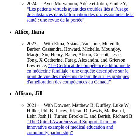
2024
— Avec Morvannou, Adèle et Jobin, Emilie Y,
“
Les patients virtuels ayant des troubles liés à l’usage
de substances dans la formation des professionnels de la
santé : une revue de la portée
”
Allice, Ilana
2023
— With Elma, Asiana, Vanstone, Meredith,
Barber, Cassandra, Howard, Michelle, Mountjoy,
Margo, Siu, Henry, Baker, Alison, Guscott, Jesse,
Tong, X Catherine, Farag, Alexandra, and Grierson,
Lawrence,
“
Le Certificat de compétence additionnelle
en médecine familiale : une enquête descriptive sur le
point de vue des médecins de famille sur les pratiques
d'amélioration des compétences au Canada
”
Allison, Jill
2021
— With Downer, Matthew B, Duffley, Luke W,
Hillier, Phil B, Lacey, Kieran D, Lewis, Madison J,
Lehr, Josh H, Turner, Brooke E, and Berish, Richard B,
“
The Opioid Awareness and Support Team: an
innovative example of medical education and
community partnership
”