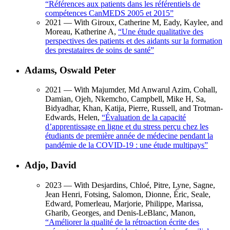
“
Références aux patients dans les référentiels de
compétences CanMEDS 2005 et 2015
”
2021
— With Giroux, Catherine M, Eady, Kaylee, and
Moreau, Katherine A,
“
Une étude qualitative des
perspectives des patients et des aidants sur la formation
des prestataires de soins de santé
”
Adams, Oswald Peter
2021
— With Majumder, Md Anwarul Azim, Cohall,
Damian, Ojeh, Nkemcho, Campbell, Mike H, Sa,
Bidyadhar, Khan, Katija, Pierre, Russell, and Trotman-
Edwards, Helen,
“
Évaluation de la capacité
d’apprentissage en ligne et du stress perçu chez les
étudiants de première année de médecine pendant la
pandémie de la COVID-19 : une étude multipays
”
Adjo, David
2023
— With Desjardins, Chloé, Pitre, Lyne, Sagne,
Jean Henri, Fotsing, Salomon, Dionne, Éric, Seale,
Edward, Pomerleau, Marjorie, Philippe, Marissa,
Gharib, Georges, and Denis-LeBlanc, Manon,
“
Améliorer la qualité de la rétroaction écrite des