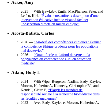
Acker, Amy
2021
— With Hawksby, Emily, MacPherson, Peter, and
Leifso, Kirk,
“
Évaluateurs attitrés : description d’une
intervention éducative inédite visant à faciliter
l’observation directe en milieu clinique
”
Acosta-Batista, Carlos
2026
—
“
Au-delà des compétences cliniques : évaluer
la compétence éthique prudente pour les populations
mal desservies
”
2026
—
“
Quantifier le « plafond de verre » : la
polyvalence du coefficient de Gini en éducation
médicale
”
Adam, Holly L
2024
— With Wiper-Bergeron, Nadine, Eady, Kaylee,
Moreau, Katherine A, Kennedy, Christopher RJ, and
Kendall, Claire E,
“
Élargir les mandats de
responsabilité sociale à la recherche biomédicale dans
les facultés canadiennes
”
2023
— Avec Eady, Kaylee et Moreau, Katherine A,