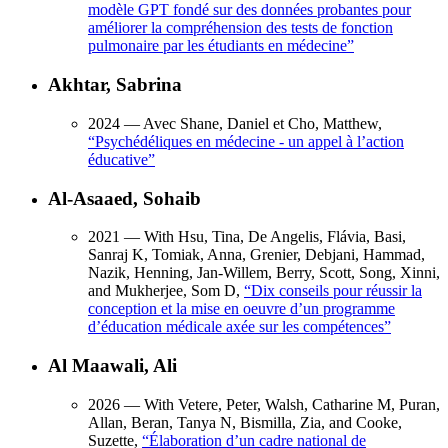
modèle GPT fondé sur des données probantes pour
améliorer la compréhension des tests de fonction
pulmonaire par les étudiants en médecine
”
Akhtar, Sabrina
2024
— Avec Shane, Daniel et Cho, Matthew,
“
Psychédéliques en médecine - un appel à l’action
éducative
”
Al-Asaaed, Sohaib
2021
— With Hsu, Tina, De Angelis, Flávia, Basi,
Sanraj K, Tomiak, Anna, Grenier, Debjani, Hammad,
Nazik, Henning, Jan-Willem, Berry, Scott, Song, Xinni,
and Mukherjee, Som D,
“
Dix conseils pour réussir la
conception et la mise en oeuvre d’un programme
d’éducation médicale axée sur les compétences
”
Al Maawali, Ali
2026
— With Vetere, Peter, Walsh, Catharine M, Puran,
Allan, Beran, Tanya N, Bismilla, Zia, and Cooke,
Suzette,
“
Élaboration d’un cadre national de