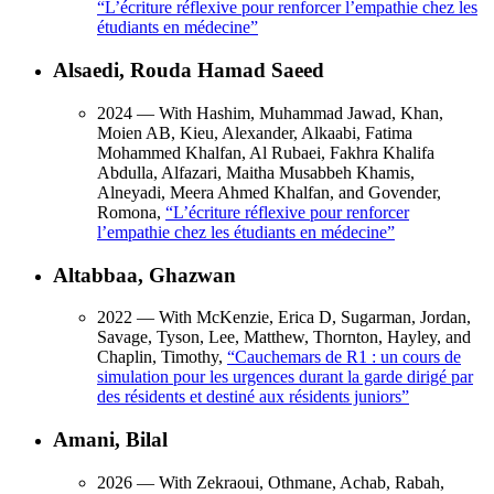
“
L’écriture réflexive pour renforcer l’empathie chez les
étudiants en médecine
”
Alsaedi, Rouda Hamad Saeed
2024
— With Hashim, Muhammad Jawad, Khan,
Moien AB, Kieu, Alexander, Alkaabi, Fatima
Mohammed Khalfan, Al Rubaei, Fakhra Khalifa
Abdulla, Alfazari, Maitha Musabbeh Khamis,
Alneyadi, Meera Ahmed Khalfan, and Govender,
Romona,
“
L’écriture réflexive pour renforcer
l’empathie chez les étudiants en médecine
”
Altabbaa, Ghazwan
2022
— With McKenzie, Erica D, Sugarman, Jordan,
Savage, Tyson, Lee, Matthew, Thornton, Hayley, and
Chaplin, Timothy,
“
Cauchemars de R1 : un cours de
simulation pour les urgences durant la garde dirigé par
des résidents et destiné aux résidents juniors
”
Amani, Bilal
2026
— With Zekraoui, Othmane, Achab, Rabah,