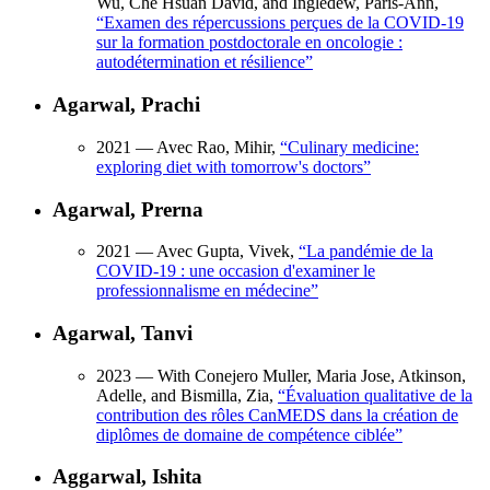
Wu, Che Hsuan David, and Ingledew, Paris-Ann,
“
Examen des répercussions perçues de la COVID-19
sur la formation postdoctorale en oncologie :
autodétermination et résilience
”
Agarwal, Prachi
2021
— Avec Rao, Mihir,
“
Culinary medicine:
exploring diet with tomorrow's doctors
”
Agarwal, Prerna
2021
— Avec Gupta, Vivek,
“
La pandémie de la
COVID-19 : une occasion d'examiner le
professionnalisme en médecine
”
Agarwal, Tanvi
2023
— With Conejero Muller, Maria Jose, Atkinson,
Adelle, and Bismilla, Zia,
“
Évaluation qualitative de la
contribution des rôles CanMEDS dans la création de
diplômes de domaine de compétence ciblée
”
Aggarwal, Ishita