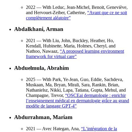
2022
— With Leduc, Jean-Michel, Benoit, Geneviève,
and Hervouet-Zeiber, Catherine,
“
Avant que ce ne soit
complètement aléatoire
”
Abdalkhani, Arman
2021
— With Liu, John, Buckley, Heather, Ho,
Kendall, Hubinette, Maria, Holmes, Cheryl, and
Nathoo, Nawaaz,
“
A proposed learning environment
framework for virtual care
”
Abduelmula, Abrahim
2025
— With Park, Ye-Jean, Guo, Eddie, Sachdeva,
Muskaan, Ma, Bryan, Mirali, Sara, Rankin, Brian,
Nathanielsz, Nikki, Lapa, Tatiana, Gupta, Mehul, and
Champagne, Trevor,
“
OSCEai dermatologie : enrichir
l’enseignement médical en dermatologie grâce au grand
modèle de langage GPT-4
”
Abdurrahman, Mariam
2021
— Avec Hategan, Ana,
“
L’intégration de la