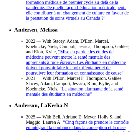
formation médicale de premier cycle au-delà de la
pandémie. De quelle façon l’éducation médicale peut-
elle contribuer à un changement de culture en faveur de
la prestation de soins virtuels au Canada ?
”
Andersen, Melissa
2022
— With Stacey, Adam, D'Eon, Marcel,
Koehncke, Niels, Campoli, Jessica, Thompson, Galilee,
and Riou, Kylie,
“
Mise en garde : les études de
médecine peuvent mettre la santé mentale des
apprenants à rude épreuve. Les étudiants en médecine
doivent pouvoir faire le choix d’entamer et de
poursuivre leur formation en connaissance de cause
”
2021
— With D'Eon, Marcel F, Thompson, Galilee,
Stacey, Adam, Campoli, Jessica, Riou, Kylie, and
Koehncke, Niels,
“
La situation alarmante de la santé
mentale des étudiants en médecine
”
Anderson, LaKesha N
2025
— With Bell, Adriane E, Meyer, Holly S, and
Maggio, Lauren A,
“
Cinq façons de prendre le contrôle
en intégrant la confiance dans la conception et la mise