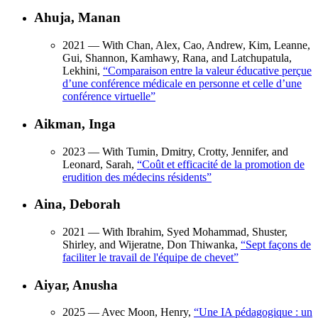
Ahuja, Manan
2021
— With Chan, Alex, Cao, Andrew, Kim, Leanne,
Gui, Shannon, Kamhawy, Rana, and Latchupatula,
Lekhini,
“
Comparaison entre la valeur éducative perçue
d’une conférence médicale en personne et celle d’une
conférence virtuelle
”
Aikman, Inga
2023
— With Tumin, Dmitry, Crotty, Jennifer, and
Leonard, Sarah,
“
Coût et efficacité de la promotion de
erudition des médecins résidents
”
Aina, Deborah
2021
— With Ibrahim, Syed Mohammad, Shuster,
Shirley, and Wijeratne, Don Thiwanka,
“
Sept façons de
faciliter le travail de l'équipe de chevet
”
Aiyar, Anusha
2025
— Avec Moon, Henry,
“
Une IA pédagogique : un