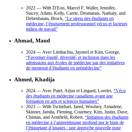
2022
— With D'Eon, Marcel F, Waller, Jennifer,
Stacey, Adam, Kelly, Carrie, Desmarais, Nathaly, and
Debenbaum, Brock,
“
Le stress des étudiants en
médecine, l’épuisement professionnel vécus et facteurs
milieu de travail
”
Ahmad, Maud
2024
— Avec Limbachia, Jayneel et Kim, George,
“
Favoriser équité, diversité, et inclusion dans les
admissions aux écoles de médecine par des initiatives
de mentorat d’étudiants en prémédecine
”
Ahmed, Khadija
2024
— Avec Patel, Arjun et Lingard, Lorelei,
“
Vécu
des étudiants en médecine canadiens ayant une
formation en arts et sciences humaines
”
2023
— With Tschirhart, Jared, Woolsey, Amadene,
Skinner, Jamila, Fleming, Courtney, Kim, Justin, Dave,
Chintan, and Arntfield, Robert,
“
Initiation des étudiants
en médecine à l’apprentissage profond par le biais de
l’étiquetage d’images : une approche nouvelle pour