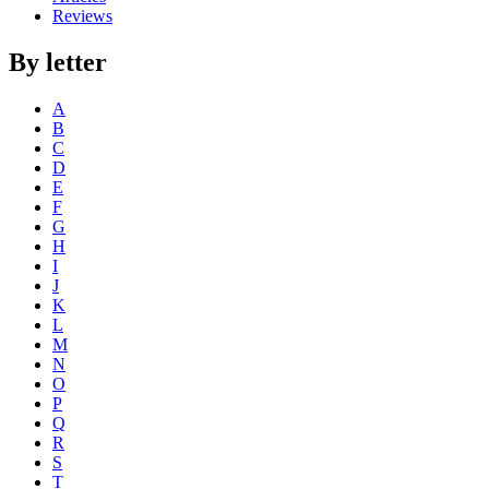
Reviews
By letter
A
B
C
D
E
F
G
H
I
J
K
L
M
N
O
P
Q
R
S
T