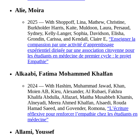
Alie, Moira
2025
— With Shoppoff, Lina, Mathew, Christine,
Burkholder Harris, Kaite, Muldoon, Laura, Persaud,
Sydney, Kelly-Langer, Sophia, Davidson, Elisha,
Grondin, Carissa, and Kendall, Claire E,
“
Enseigner la
compassion par une activité d’apprentissage
expérientiel dirigée par une association citoyenne pour
les étudiants en médecine de premier cycle : le projet
Empathie
”
Alkaabi, Fatima Mohammed Khalfan
2024
— With Hashim, Muhammad Jawad, Khan,
Moien AB, Kieu, Alexander, Al Rubaei, Fakhra
Khalifa Abdulla, Alfazari, Maitha Musabbeh Khamis,
Alneyadi, Meera Ahmed Khalfan, Alsaedi, Rouda
Hamad Saeed, and Govender, Romona,
“
L’écriture
réflexive pour renforcer l’empathie chez les étudiants en
médecine
”
Allami, Youssef