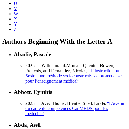
U
V
W
X
Y
Z
Authors Beginning With the Letter A
Abadie, Pascale
2025
— With Durand-Moreau, Quentin, Bowen,
François, and Fernandez, Nicolas,
“
L’Instruction au
Sosie : une méthode socioconstructiviste prometteuse
pour l’enseignement médical
”
Abbott, Cynthia
2023
— Avec Thoma, Brent et Snell, Linda,
“
L’avenir
du cadre de compétences CanMEDS pour les
médecins
”
Abda, Assil