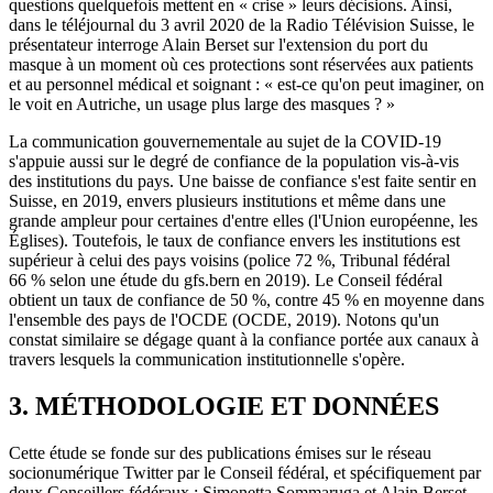
questions quelquefois mettent en « crise » leurs décisions. Ainsi,
dans le téléjournal du 3 avril 2020 de la Radio Télévision Suisse, le
présentateur interroge Alain Berset sur l'extension du port du
masque à un moment où ces protections sont réservées aux patients
et au personnel médical et soignant : « est-ce qu'on peut imaginer, on
le voit en Autriche, un usage plus large des masques ? »
La communication gouvernementale au sujet de la COVID-19
s'appuie aussi sur le degré de confiance de la population vis-à-vis
des institutions du pays. Une baisse de confiance s'est faite sentir en
Suisse, en 2019, envers plusieurs institutions et même dans une
grande ampleur pour certaines d'entre elles (l'Union européenne, les
Églises). Toutefois, le taux de confiance envers les institutions est
supérieur à celui des pays voisins (police 72 %, Tribunal fédéral
66 % selon une étude du gfs.bern en 2019). Le Conseil fédéral
obtient un taux de confiance de 50 %, contre 45 % en moyenne dans
l'ensemble des pays de l'OCDE (OCDE, 2019). Notons qu'un
constat similaire se dégage quant à la confiance portée aux canaux à
travers lesquels la communication institutionnelle s'opère.
3. MÉTHODOLOGIE ET DONNÉES
Cette étude se fonde sur des publications émises sur le réseau
socionumérique Twitter par le Conseil fédéral, et spécifiquement par
deux Conseillers fédéraux : Simonetta Sommaruga et Alain Berset.