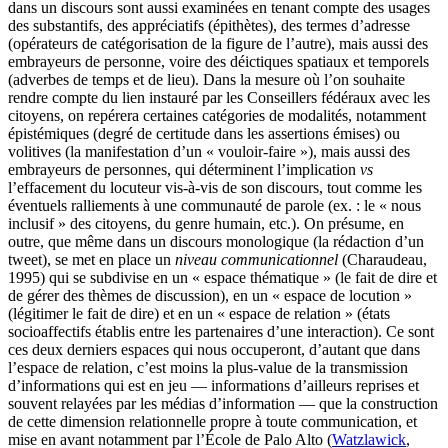
dans un discours sont aussi examinées en tenant compte des usages
des substantifs, des appréciatifs (épithètes), des termes d’adresse
(opérateurs de catégorisation de la figure de l’autre), mais aussi des
embrayeurs de personne, voire des déictiques spatiaux et temporels
(adverbes de temps et de lieu). Dans la mesure où l’on souhaite
rendre compte du lien instauré par les Conseillers fédéraux avec les
citoyens, on repérera certaines catégories de modalités, notamment
épistémiques (degré de certitude dans les assertions émises) ou
volitives (la manifestation d’un « vouloir-faire »), mais aussi des
embrayeurs de personnes, qui déterminent l’implication
vs
l’effacement du locuteur vis-à-vis de son discours, tout comme les
éventuels ralliements à une communauté de parole (ex. : le « nous
inclusif » des citoyens, du genre humain, etc.). On présume, en
outre, que même dans un discours monologique (la rédaction d’un
tweet), se met en place un
niveau communicationnel
(Charaudeau,
1995) qui se subdivise en un « espace thématique » (le fait de dire et
de gérer des thèmes de discussion), en un « espace de locution »
(légitimer le fait de dire) et en un « espace de relation » (états
socioaffectifs établis entre les partenaires d’une interaction). Ce sont
ces deux derniers espaces qui nous occuperont, d’autant que dans
l’espace de relation, c’est moins la plus-value de la transmission
d’informations qui est en jeu — informations d’ailleurs reprises et
souvent relayées par les médias d’information — que la construction
de cette dimension relationnelle propre à toute communication, et
mise en avant notamment par l’École de Palo Alto (
Watzlawick
,