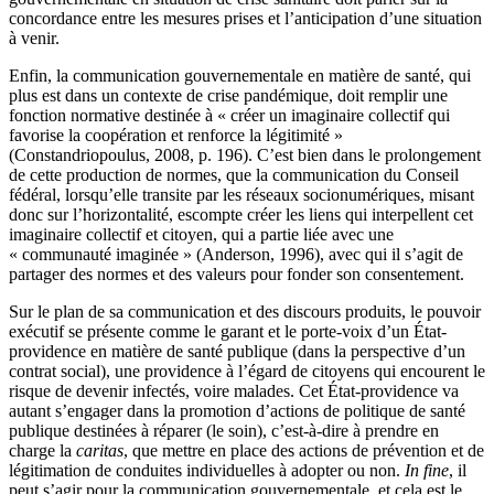
concordance entre les mesures prises et l’anticipation d’une situation
à venir.
Enfin, la communication gouvernementale en matière de santé, qui
plus est dans un contexte de crise pandémique, doit remplir une
fonction normative destinée à « créer un imaginaire collectif qui
favorise la coopération et renforce la légitimité »
(Constandriopoulus, 2008, p. 196). C’est bien dans le prolongement
de cette production de normes, que la communication du Conseil
fédéral, lorsqu’elle transite par les réseaux socionumériques, misant
donc sur l’horizontalité, escompte créer les liens qui interpellent cet
imaginaire collectif et citoyen, qui a partie liée avec une
« communauté imaginée » (Anderson, 1996), avec qui il s’agit de
partager des normes et des valeurs pour fonder son consentement.
Sur le plan de sa communication et des discours produits, le pouvoir
exécutif se présente comme le garant et le porte-voix d’un État-
providence en matière de santé publique (dans la perspective d’un
contrat social), une providence à l’égard de citoyens qui encourent le
risque de devenir infectés, voire malades. Cet État-providence va
autant s’engager dans la promotion d’actions de politique de santé
publique destinées à réparer (le soin), c’est-à-dire à prendre en
charge la
caritas
, que mettre en place des actions de prévention et de
légitimation de conduites individuelles à adopter ou non.
In fine
, il
peut s’agir pour la communication gouvernementale, et cela est le