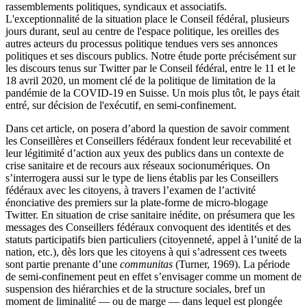
rassemblements politiques, syndicaux et associatifs.
L'exceptionnalité de la situation place le Conseil fédéral, plusieurs
jours durant, seul au centre de l'espace politique, les oreilles des
autres acteurs du processus politique tendues vers ses annonces
politiques et ses discours publics. Notre étude porte précisément sur
les discours tenus sur Twitter par le Conseil fédéral, entre le 11 et le
18 avril 2020, un moment clé de la politique de limitation de la
pandémie de la COVID-19 en Suisse. Un mois plus tôt, le pays était
entré, sur décision de l'exécutif, en semi-confinement.
Dans cet article, on posera d’abord la question de savoir comment
les Conseillères et Conseillers fédéraux fondent leur recevabilité et
leur légitimité d’action aux yeux des publics dans un contexte de
crise sanitaire et de recours aux réseaux socionumériques. On
s’interrogera aussi sur le type de liens établis par les Conseillers
fédéraux avec les citoyens, à travers l’examen de l’activité
énonciative des premiers sur la plate-forme de micro-blogage
Twitter. En situation de crise sanitaire inédite, on présumera que les
messages des Conseillers fédéraux convoquent des identités et des
statuts participatifs bien particuliers (citoyenneté, appel à l’unité de la
nation, etc.), dès lors que les citoyens à qui s’adressent ces tweets
sont partie prenante d’une
communitas
(Turner, 1969). La période
de semi-confinement peut en effet s’envisager comme un moment de
suspension des hiérarchies et de la structure sociales, bref un
moment de liminalité — ou de marge — dans lequel est plongée