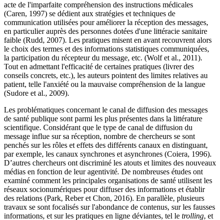
acte de l'imparfaite compréhension des instructions médicales
(Caren, 1997) se dédient aux stratégies et techniques de
communication utilisées pour améliorer la réception des messages,
en particulier auprès des personnes dotées d'une littéracie sanitaire
faible (Rudd, 2007). Les pratiques misent en avant recouvrent alors
le choix des termes et des informations statistiques communiquées,
la participation du récepteur du message, etc. (Wolf et al., 2011).
Tout en admettant l'efficacité de certaines pratiques (livrer des
conseils concrets, etc.), les auteurs pointent des limites relatives au
patient, telle l'anxiété ou la mauvaise compréhension de la langue
(Sudore et al., 2009).
Les problématiques concernant le canal de diffusion des messages
de santé publique sont parmi les plus présentes dans la littérature
scientifique. Considérant que le type de canal de diffusion du
message influe sur sa réception, nombre de chercheurs se sont
penchés sur les rôles et effets des différents canaux en distinguant,
par exemple, les canaux synchrones et asynchrones (Coiera, 1996).
D’autres chercheurs ont discriminé les atouts et limites des nouveaux
médias en fonction de leur agentivité
.
De nombreuses études ont
examiné comment les principales organisations de santé utilisent les
réseaux socionumériques pour diffuser des informations et établir
des relations (Park, Reber et Chon, 2016). En parallèle, plusieurs
travaux se sont focalisés sur l'abondance de contenus, sur les fausses
informations, et sur les pratiques en ligne déviantes, tel le
trolling
, et