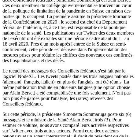
Ces deux membres du collège gouvernemental se trouvent au cœur
de la politique de limitation de la pandémie en Suisse en raison des
postes qu'ils occupent. La première assume la présidence tournante
de la Confédération en 2020 ; le second est chef du Département
fédéral de l’intérieur, et, à ce titre, est responsable de la politique
nationale de la santé. Les publications sur Twitter des deux membres
de l'exécutif ont été extraites sur une période-cadre allant du 11 au
18 avril 2020. Près d'un mois après l'entrée de la Suisse en semi-
confinement, cette période est décisive dans l'implémentation des
mesures prises pour réduire les chiffres des nouveaux cas confirmés,
des hospitalisations et des décès.
Le recueil des messages des Conseillers fédéraux s'est fait par le
logiciel NodeXL. Les tweets postés dans les trois langues nationales
(allemand, français, italien), en plus de l'anglais, ont été réunis. La
même publication traduite en plusieurs langues (une option choisie
par Alain Berset) a été comptabilisée une fois seulement. N'ont pas
non plus été gardés pour l'analyse, les (rares) retweets des
Conseillers fédéraux.
Sur cette période, la présidente Simonetta Sommaruga poste six (6)
messages et le ministre de la Santé Alain Berset trois (3). Pour
estimer ce volume, nous avons comparé leurs activités respectives
sur Twitter avec trois autres acteurs. Parmi eux, deux acteurs
nationaux et un acteur international : il s'agit du président ou de la