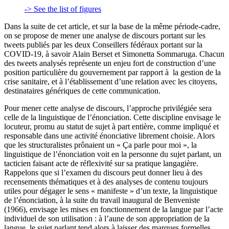
-> See the list of figures
Dans la suite de cet article, et sur la base de la même période-cadre,
on se propose de mener une analyse de discours portant sur les
tweets publiés par les deux Conseillers fédéraux portant sur la
COVID-19, à savoir Alain Berset et Simonetta Sommaruga. Chacun
des tweets analysés représente un enjeu fort de construction d’une
position particulière du gouvernement par rapport à la gestion de la
crise sanitaire, et à l’établissement d’une relation avec les citoyens,
destinataires génériques de cette communication.
Pour mener cette analyse de discours, l’approche privilégiée sera
celle de la linguistique de l’énonciation. Cette discipline envisage le
locuteur, promu au statut de sujet à part entière, comme impliqué et
responsable dans une activité énonciative librement choisie. Alors
que les structuralistes prônaient un « Ça parle pour moi », la
linguistique de l’énonciation voit en la personne du sujet parlant, un
tacticien faisant acte de réflexivité sur sa pratique langagière.
Rappelons que si l’examen du discours peut donner lieu à des
recensements thématiques et à des analyses de contenu toujours
utiles pour dégager le sens « manifeste » d’un texte, la linguistique
de l’énonciation, à la suite du travail inaugural de Benveniste
(1966), envisage les mises en fonctionnement de la langue par l’acte
individuel de son utilisation : à l’aune de son appropriation de la
langue, le sujet parlant tend alors à laisser des marques formelles