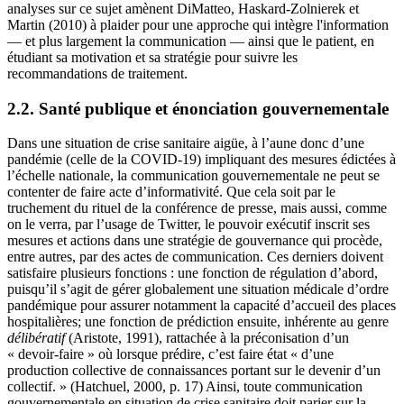
analyses sur ce sujet amènent DiMatteo, Haskard-Zolnierek et
Martin (2010) à plaider pour une approche qui intègre l'information
— et plus largement la communication — ainsi que le patient, en
étudiant sa motivation et sa stratégie pour suivre les
recommandations de traitement.
2.2. Santé publique et énonciation gouvernementale
Dans une situation de crise sanitaire aigüe, à l’aune donc d’une
pandémie (celle de la COVID-19) impliquant des mesures édictées à
l’échelle nationale, la communication gouvernementale ne peut se
contenter de faire acte d’informativité. Que cela soit par le
truchement du rituel de la conférence de presse, mais aussi, comme
on le verra, par l’usage de Twitter, le pouvoir exécutif inscrit ses
mesures et actions dans une stratégie de gouvernance qui procède,
entre autres, par des actes de communication. Ces derniers doivent
satisfaire plusieurs fonctions : une fonction de régulation d’abord,
puisqu’il s’agit de gérer globalement une situation médicale d’ordre
pandémique pour assurer notamment la capacité d’accueil des places
hospitalières; une fonction de prédiction ensuite, inhérente au genre
délibératif
(Aristote, 1991), rattachée à la préconisation d’un
« devoir-faire » où lorsque prédire, c’est faire état « d’une
production collective de connaissances portant sur le devenir d’un
collectif. » (Hatchuel, 2000, p. 17) Ainsi, toute communication
gouvernementale en situation de crise sanitaire doit parier sur la