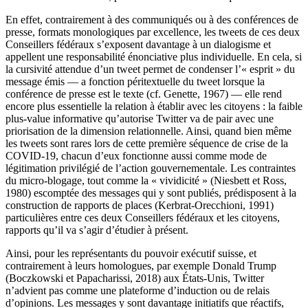
En effet, contrairement à des communiqués ou à des conférences de
presse, formats monologiques par excellence, les tweets de ces deux
Conseillers fédéraux s’exposent davantage à un dialogisme et
appellent une responsabilité énonciative plus individuelle. En cela, si
la cursivité attendue d’un tweet permet de condenser l’« esprit » du
message émis — a fonction péritextuelle du tweet lorsque la
conférence de presse est le texte (cf. Genette, 1967) — elle rend
encore plus essentielle la relation à établir avec les citoyens : la faible
plus-value informative qu’autorise Twitter va de pair avec une
priorisation de la dimension relationnelle. Ainsi, quand bien même
les tweets sont rares lors de cette première séquence de crise de la
COVID-19, chacun d’eux fonctionne aussi comme mode de
légitimation privilégié de l’action gouvernementale. Les contraintes
du micro-blogage, tout comme la « vividicité » (Niesbett et Ross,
1980) escomptée des messages qui y sont publiés, prédisposent à la
construction de rapports de places (Kerbrat-Orecchioni, 1991)
particulières entre ces deux Conseillers fédéraux et les citoyens,
rapports qu’il va s’agir d’étudier à présent.
Ainsi, pour les représentants du pouvoir exécutif suisse, et
contrairement à leurs homologues, par exemple Donald Trump
(Boczkowski et Papacharissi, 2018) aux États-Unis, Twitter
n’advient pas comme une plateforme d’induction ou de relais
d’opinions. Les messages y sont davantage initiatifs que réactifs,