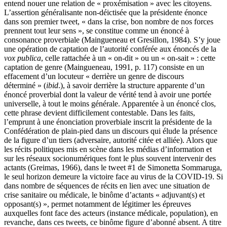
entend nouer une relation de « proxémisation » avec les citoyens.
L’assertion généralisante non-déictisée que la présidente énonce
dans son premier tweet, « dans la crise, bon nombre de nos forces
prennent tout leur sens », se constitue comme un énoncé à
consonance proverbiale (Maingueneau et Gresillon, 1984). S’y joue
une opération de captation de l’autorité conférée aux énoncés de la
vox publica
, celle rattachée à un « on-dit » ou un « on-sait » : cette
captation de genre (Maingueneau, 1991, p. 117) consiste en un
effacement d’un locuteur « derrière un genre de discours
déterminé » (
ibid
.), à savoir derrière la structure apparente d’un
énoncé proverbial dont la valeur de vérité tend à avoir une portée
universelle, à tout le moins générale. Apparentée à un énoncé clos,
cette phrase devient difficilement contestable. Dans les faits,
l’emprunt à une énonciation proverbiale inscrit la présidente de la
Confédération de plain-pied dans un discours qui élude la présence
de la figure d’un tiers (adversaire, autorité citée et alliée). Alors que
les récits politiques mis en scène dans les médias d’information et
sur les réseaux socionumériques font le plus souvent intervenir des
actants (Greimas, 1966), dans le tweet #1 de Simonetta Sommaruga,
le seul horizon demeure la victoire face au virus de la COVID-19. Si
dans nombre de séquences de récits en lien avec une situation de
crise sanitaire ou médicale, le binôme d’actants « adjuvant(s) et
opposant(s) », permet notamment de légitimer les épreuves
auxquelles font face des acteurs (instance médicale, population), en
revanche, dans ces tweets, ce binôme figure d’abonné absent. A titre