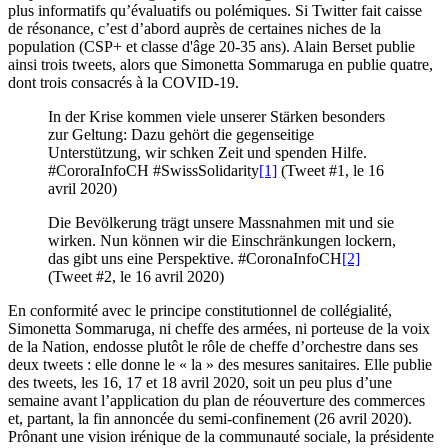
plus informatifs qu’évaluatifs ou polémiques. Si Twitter fait caisse
de résonance, c’est d’abord auprès de certaines niches de la
population (CSP+ et classe d'âge 20-35 ans). Alain Berset publie
ainsi trois tweets, alors que Simonetta Sommaruga en publie quatre,
dont trois consacrés à la COVID-19.
In der Krise kommen viele unserer Stärken besonders
zur Geltung: Dazu gehört die gegenseitige
Unterstützung, wir schken Zeit und spenden Hilfe.
#CororaInfoCH #SwissSolidarity
[1]
(Tweet #1, le 16
avril 2020)
Die Bevölkerung trägt unsere Massnahmen mit und sie
wirken. Nun können wir die Einschränkungen lockern,
das gibt uns eine Perspektive. #CoronaInfoCH
[2]
(Tweet #2, le 16 avril 2020)
En conformité avec le principe constitutionnel de collégialité,
Simonetta Sommaruga, ni cheffe des armées, ni porteuse de la voix
de la Nation, endosse plutôt le rôle de cheffe d’orchestre dans ses
deux tweets : elle donne le « la » des mesures sanitaires. Elle publie
des tweets, les 16, 17 et 18 avril 2020, soit un peu plus d’une
semaine avant l’application du plan de réouverture des commerces
et, partant, la fin annoncée du semi-confinement (26 avril 2020).
Prônant une vision irénique de la communauté sociale, la présidente