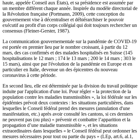
haute, appelée Conseil aux États), et sa présidence est assumée par
un membre différent chaque année. Inspirée du modèle directorial de
la Révolution française (Portmann, 2009), cette conception du
gouvernement vise à décentraliser et déhiérarchiser le pouvoir
exécutif au profit d'un corps collégial qui doit toujours rechercher un
consensus (Fleiner-Gerster, 1987).
La communication gouvernementale sur la pandémie de COVID-19
est portée en premier lieu par le nombre croissant, à partir du 12
mars, des cas confirmés et des malades hospitalisés en Suisse (145
hospitalisations le 12 mars ; 174 le 13 mars ; 200 le 14 mars ; 303 le
15 mars), ainsi que par l'évolution de la pandémie en Europe et en
particulier en Italie, devenue un des épicentres du nouveau
coronavirus à cette période.
En second lieu, elle est déterminée par la division du travail politique
induite par l'application d'une loi. Pour régler « la protection de la
population contre les maladies transmissibles », la loi fédérale sur les
épidémies prévoit deux contextes : les situations particulières, dans
lesquelles le Conseil fédéral prend des mesures (annulation d'une
manifestation, etc.) après avoir consulté les cantons, si ces derniers
ne peuvent pas (ou plus) « prévenir et combattre l’apparition et la
propagation d’une maladie transmissible », et les situations
extraordinaires dans lesquelles « le Conseil fédéral peut ordonner les
mesures nécessaires pour tout ou partie du pays » (LEp, art.6, al.1,