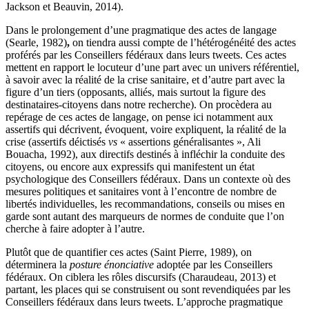
Jackson et Beauvin, 2014).
Dans le prolongement d’une pragmatique des actes de langage
(Searle, 1982)
,
on tiendra aussi compte de l’hétérogénéité des actes
proférés par les Conseillers fédéraux dans leurs tweets. Ces actes
mettent en rapport le locuteur d’une part avec un univers référentiel,
à savoir avec la réalité de la crise sanitaire, et d’autre part avec la
figure d’un tiers (opposants, alliés, mais surtout la figure des
destinataires-citoyens dans notre recherche). On procèdera au
repérage de ces actes de langage, on pense ici notamment aux
assertifs qui décrivent, évoquent, voire expliquent, la réalité de la
crise (assertifs déictisés
vs
« assertions généralisantes », Ali
Bouacha, 1992), aux directifs destinés à infléchir la conduite des
citoyens, ou encore aux expressifs qui manifestent un état
psychologique des Conseillers fédéraux. Dans un contexte où des
mesures politiques et sanitaires vont à l’encontre de nombre de
libertés individuelles, les recommandations, conseils ou mises en
garde sont autant des marqueurs de normes de conduite que l’on
cherche à faire adopter à l’autre.
Plutôt que de quantifier ces actes (Saint Pierre, 1989), on
déterminera la
posture énonciative
adoptée par les Conseillers
fédéraux. On ciblera les rôles discursifs (Charaudeau, 2013) et
partant, les places qui se construisent ou sont revendiquées par les
Conseillers fédéraux dans leurs tweets. L’approche pragmatique