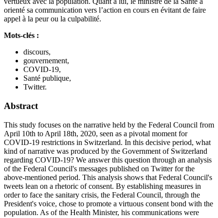
vertueux avec la population. Quant à lui, le ministre de la Santé a
orienté sa communication vers l’action en cours en évitant de faire
appel à la peur ou la culpabilité.
Mots-clés :
discours,
gouvernement,
COVID-19,
Santé publique,
Twitter.
Abstract
This study focuses on the narrative held by the Federal Council from
April 10th to April 18th, 2020, seen as a pivotal moment for
COVID-19 restrictions in Switzerland. In this decisive period, what
kind of narrative was produced by the Government of Switzerland
regarding COVID-19? We answer this question through an analysis
of the Federal Council's messages published on Twitter for the
above-mentioned period. This analysis shows that Federal Council's
tweets lean on a rhetoric of consent. By establishing measures in
order to face the sanitary crisis, the Federal Council, through the
President's voice, chose to promote a virtuous consent bond with the
population. As of the Health Minister, his communications were