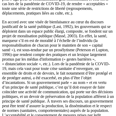
cas lors de la pandémie de COVID-19, de rendre « acceptables »
toute une série de restrictions de liberté (regroupements,
déplacements, pratiques liées au culte, etc.).
En accord avec une visée de bienfaisance au cœur du discours
justificatif de la santé publique (Last, 1992), les gouvernants qui se
déploient dans un espace public élargi, composite, se fondent sur un
projet de moralisation publique (Massé, 2003). En effet, la santé,
marqueur s’il en est de moralité à l’échelle de l’individu (la
responsabilisation de chacun pour le maintien de son « capital
santé »), est sous-tendue par un prosélytisme (Peterson et Lupton,
1996) que rendent compte des pratiques et un lexique largement
promus par les médias d'information (« gestes barrières »,
« distanciation sociale », etc.). Lors de la pandémie de la COVID-
19, mais cela vaut pour toute crise sanitaire d’envergure, un
ensemble de droits et de devoirs, le fait notamment d’être protégé et
de protéger autrui, a été exacerbé, en plus d’être l’objet
d’incantations. Si un gouvernement parle « au nom » et en vertu
d’un principe de santé publique, c’est qu’il doit essayer de faire
coïncider une activité de communication, qui porte sur des décisions
politiques, et un devoir de préservation de la population afférent à un
principe de santé publique. À travers ses discours, un gouvernement
peut être tenté d’assurer la production, la dissémination et le respect
de normes (sanitaires, comportementales) auprès de la population.
L’acceptabilité et le consentement de mesures prises par ledit