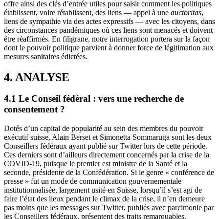
offre ainsi des clés d’entrée utiles pour saisir comment les politiques
établissent, voire rétablissent, des liens — appel à une
auctoritas
,
liens de sympathie via des actes expressifs — avec les citoyens, dans
des circonstances pandémiques où ces liens sont menacés et doivent
être réaffirmés. En filigrane, notre interrogation portera sur la façon
dont le pouvoir politique parvient à donner force de légitimation aux
mesures sanitaires édictées.
4. ANALYSE
4.1 Le Conseil fédéral : vers une recherche de
consentement ?
Dotés d’un capital de popularité au sein des membres du pouvoir
exécutif suisse, Alain Berset et Simonetta Sommaruga sont les deux
Conseillers fédéraux ayant publié sur Twitter lors de cette période.
Ces derniers sont d’ailleurs directement concernés par la crise de la
COVID-19, puisque le premier est ministre de la Santé et la
seconde, présidente de la Confédération. Si le genre « conférence de
presse » fut un mode de communication gouvernementale
institutionnalisée, largement usité en Suisse, lorsqu’il s’est agi de
faire l’état des lieux pendant le climax de la crise, il n’en demeure
pas moins que les messages sur Twitter, publiés avec parcimonie par
les Conseillers fédéraux, présentent des traits remarquables.