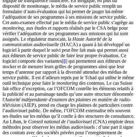
logique de transparence financière. En Belgique, en plus du
dispositif de monitorage, le média de service public remplit un
formulaire d’auto-évaluation qui lui permet de jauger lui-même
l’adéquation de ses programmes à ses missions de service public.
Cet auto-examen effectué par le média de service public s’agrège au
monitoring,
aux études et rapports réalisés par le CSA belge pour
vérifier l’adéquation de ses programmes aux missions qui lui sont
assignés. Le régulateur marocain, la
Haute Autorité de la
communication audiovisuelle
(HACA) a quant à lui développé un
logiciel à partir duquel le suivi peut être fait mais qui permet aussi
aux éditeurs de service public de faire leur propre évaluation. Ce
logiciel comporte des variantes
[8]
qui permettent aux éditeurs de
stocker et de mesurer leurs grilles de programmes ainsi que leur
temps d’antenne par rapport à la diversité attendue des médias de
service public. Il est d’ailleurs repris par le Tchad qui utilise le même
outil technique pour faire le
monitoring
des contenus. Le cas Suisse
fait office d’exception, car l’OFCOM contrôle les éléments relatifs à
la publicité et au parrainage tandis qu’une autre structure dénommée
l'
Autorité indépendante d'examen des plaintes en matière de radio-
télévision
(AIEP), prend en charge les plaintes de particuliers contre
l’audiovisuel public. De même, l’OFCOM externalise très souvent
ses études sur les médias qu’il confie à des structures de consultance.
Au Liban, le
Conseil national de l’audiovisuel
(CNA) emploie deux
méthodes pour observer les médias audiovisuels : d’une part il signe
des contrats avec des sociétés privées pour l’enregistrement de