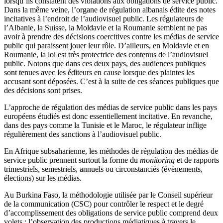
lorsqu’ils constatent des violations aux obligations de service public.
Dans la même veine, l’organe de régulation albanais édite des notes
incitatives à l’endroit de l’audiovisuel public. Les régulateurs de
l’Albanie, la Suisse, la Moldavie et la Roumanie semblent ne pas
avoir à prendre des décisions coercitives contre les médias de service
public qui paraissent jouer leur rôle. D’ailleurs, en Moldavie et en
Roumanie, la loi est très protectrice des contenus de l’audiovisuel
public. Notons que dans ces deux pays, des audiences publiques
sont tenues avec les éditeurs en cause lorsque des plaintes les
accusant sont déposées. C’est à la suite de ces séances publiques que
des décisions sont prises.
L’approche de régulation des médias de service public dans les pays
européens étudiés est donc essentiellement incitative. En revanche,
dans des pays comme la Tunisie et le Maroc, le régulateur inflige
régulièrement des sanctions à l’audiovisuel public.
En Afrique subsaharienne, les méthodes de régulation des médias de
service public prennent surtout la forme du
monitoring
et de rapports
trimestriels, semestriels, annuels ou circonstanciés (évènements,
élections) sur les médias.
Au Burkina Faso, la méthodologie utilisée par le Conseil supérieur
de la communication (CSC) pour contrôler le respect et le degré
d’accomplissement des obligations de service public comprend deux
volets : l’observation des productions médiatiques à travers le