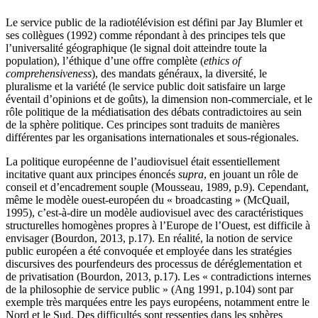
Le service public de la radiotélévision est défini par Jay Blumler et
ses collègues (1992) comme répondant à des principes tels que
l’universalité géographique (le signal doit atteindre toute la
population), l’éthique d’une offre complète (
ethics of
comprehensiveness
), des mandats généraux, la diversité, le
pluralisme et la variété (le service public doit satisfaire un large
éventail d’opinions et de goûts), la dimension non-commerciale, et le
rôle politique de la médiatisation des débats contradictoires au sein
de la sphère politique. Ces principes sont traduits de manières
différentes par les organisations internationales et sous-régionales.
La politique européenne de l’audiovisuel était essentiellement
incitative quant aux principes énoncés
supra
, en jouant un rôle de
conseil et d’encadrement souple (Mousseau, 1989, p.9). Cependant,
même le modèle ouest-européen du « broadcasting » (McQuail,
1995), c’est-à-dire un modèle audiovisuel avec des caractéristiques
structurelles homogènes propres à l’Europe de l’Ouest, est difficile à
envisager (Bourdon, 2013, p.17). En réalité, la notion de service
public européen a été convoquée et employée dans les stratégies
discursives des pourfendeurs des processus de déréglementation et
de privatisation (Bourdon, 2013, p.17). Les « contradictions internes
de la philosophie de service public » (Ang 1991, p.104) sont par
exemple très marquées entre les pays européens, notamment entre le
Nord et le Sud. Des difficultés sont ressenties dans les sphères