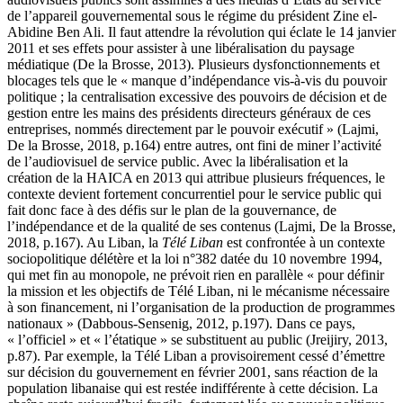
de l’appareil gouvernemental sous le régime du président Zine el-
Abidine Ben Ali. Il faut attendre la révolution qui éclate le 14 janvier
2011 et ses effets pour assister à une libéralisation du paysage
médiatique (De la Brosse, 2013). Plusieurs dysfonctionnements et
blocages tels que le « manque d’indépendance vis-à-vis du pouvoir
politique ; la centralisation excessive des pouvoirs de décision et de
gestion entre les mains des présidents directeurs généraux de ces
entreprises, nommés directement par le pouvoir exécutif » (Lajmi,
De la Brosse, 2018, p.164) entre autres, ont fini de miner l’activité
de l’audiovisuel de service public. Avec la libéralisation et la
création de la HAICA en 2013 qui attribue plusieurs fréquences, le
contexte devient fortement concurrentiel pour le service public qui
fait donc face à des défis sur le plan de la gouvernance, de
l’indépendance et de la qualité de ses contenus (Lajmi, De la Brosse,
2018, p.167). Au Liban, la
Télé Liban
est confrontée à un contexte
sociopolitique délétère et la loi n°382 datée du 10 novembre 1994,
qui met fin au monopole, ne prévoit rien en parallèle « pour définir
la mission et les objectifs de Télé Liban, ni le mécanisme nécessaire
à son financement, ni l’organisation de la production de programmes
nationaux » (Dabbous-Sensenig, 2012, p.197). Dans ce pays,
« l’officiel » et « l’étatique » se substituent au public (Jreijiry, 2013,
p.87). Par exemple, la Télé Liban a provisoirement cessé d’émettre
sur décision du gouvernement en février 2001, sans réaction de la
population libanaise qui est restée indifférente à cette décision. La