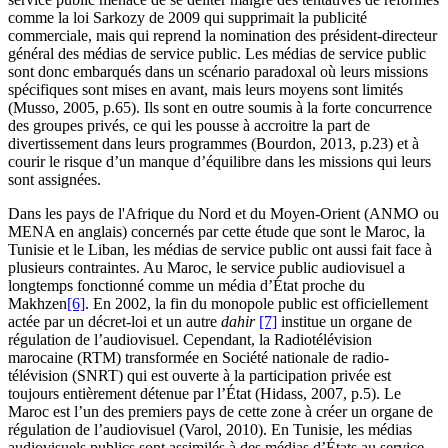
comme la loi Sarkozy de 2009 qui supprimait la publicité
commerciale, mais qui reprend la nomination des président-directeur
général des médias de service public. Les médias de service public
sont donc embarqués dans un scénario paradoxal où leurs missions
spécifiques sont mises en avant, mais leurs moyens sont limités
(Musso, 2005, p.65). Ils sont en outre soumis à la forte concurrence
des groupes privés, ce qui les pousse à accroitre la part de
divertissement dans leurs programmes (Bourdon, 2013, p.23) et à
courir le risque d’un manque d’équilibre dans les missions qui leurs
sont assignées.
Dans les pays de l'Afrique du Nord et du Moyen-Orient (ANMO ou
MENA en anglais) concernés par cette étude que sont le Maroc, la
Tunisie et le Liban, les médias de service public ont aussi fait face à
plusieurs contraintes. Au Maroc, le service public audiovisuel a
longtemps fonctionné comme un média d’État proche du
Makhzen
[6]
. En 2002, la fin du monopole public est officiellement
actée par un décret-loi et un autre
dahir
[7]
institue un organe de
régulation de l’audiovisuel. Cependant, la Radiotélévision
marocaine (RTM) transformée en Société nationale de radio-
télévision (SNRT) qui est ouverte à la participation privée est
toujours entièrement détenue par l’État (Hidass, 2007, p.5). Le
Maroc est l’un des premiers pays de cette zone à créer un organe de
régulation de l’audiovisuel (Varol, 2010). En Tunisie, les médias
audiovisuels publics sont assimilés à des médias d’États au service