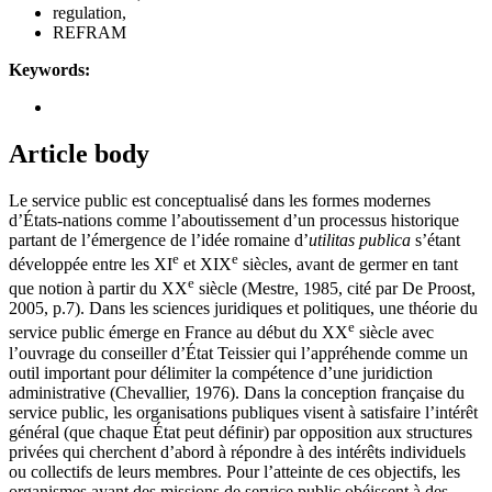
regulation,
REFRAM
Keywords:
Article body
Le service public est conceptualisé dans les formes modernes
d’États-nations comme l’aboutissement d’un processus historique
partant de l’émergence de l’idée romaine d’
utilitas publica
s’étant
e
e
développée entre les XI
et XIX
siècles, avant de germer en tant
e
que notion à partir du XX
siècle (Mestre, 1985, cité par De Proost,
2005, p.7). Dans les sciences juridiques et politiques, une théorie du
e
service public émerge en France au début du XX
siècle avec
l’ouvrage du conseiller d’État Teissier qui l’appréhende comme un
outil important pour délimiter la compétence d’une juridiction
administrative (Chevallier, 1976). Dans la conception française du
service public, les organisations publiques visent à satisfaire l’intérêt
général (que chaque État peut définir) par opposition aux structures
privées qui cherchent d’abord à répondre à des intérêts individuels
ou collectifs de leurs membres. Pour l’atteinte de ces objectifs, les
organismes ayant des missions de service public obéissent à des