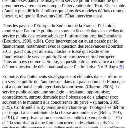
des faiblesses dans une analyse du service public médiatique qui
prend nécessairement en compte l’intervention de l’État. Elle semble
d’autant plus difficile à utiliser que dans des modèles définis comme
libéraux, tel que le Royaume-Uni, l’État intervient aussi.
Dans les pays de l’Europe du Sud comme la France, l’histoire a
montré que l’autorité politique a souvent licencié dans les médias de
service public des responsables de l’information trop indépendants
(Bourdon, 1990, p.84). Cette intervention est aussi passée par le
financement, notamment avec la question des redevances (Bourdon,
2013, p.22) qui, par ailleurs, illustre le fossé qui existe entre
l’audiovisuel de service public Nord européen et Sud européen.
Dans un pays comme la Suisse, la question de la redevance a même
été une question de débat national avec l’ « Initiative No Billag »
[5]
.
En outre, des flottements stratégiques ont été notés dans la réforme
du service public de l’audiovisuel dans un pays comme la France, ce
qui a contribué à le plonger dans la tourmente (Charon, 2005). Le
service public adopte une stratégie « hésitante, opportuniste,
contradictoire, surtout dominée par l’obsession de s’adapter (trop
souvent en le mimant) à la concurrence du privé » (Charon, 2005,
p.25). Confronté à la dynamique marchande qui l’oblige à se définir
par rapport à la contrainte de la chasse aux audiences (Belin, 1995,
p.191), à une privatisation de certaines entités (exemple de la TF1)
et à la soumission à une forte concurrence des chaînes privées, le
service public menace de se déliter malgré des tentatives de réformes