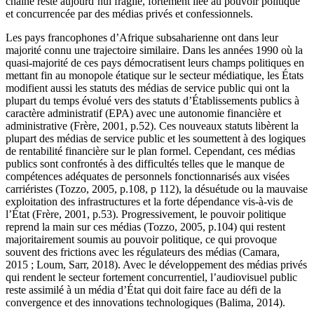
chaîne reste aujourd’hui fragile, fortement liée au pouvoir politique
et concurrencée par des médias privés et confessionnels.
Les pays francophones d’Afrique subsaharienne ont dans leur
majorité connu une trajectoire similaire. Dans les années 1990 où la
quasi-majorité de ces pays démocratisent leurs champs politiques en
mettant fin au monopole étatique sur le secteur médiatique, les États
modifient aussi les statuts des médias de service public qui ont la
plupart du temps évolué vers des statuts d’Établissements publics à
caractère administratif (EPA) avec une autonomie financière et
administrative (Frère, 2001, p.52). Ces nouveaux statuts libèrent la
plupart des médias de service public et les soumettent à des logiques
de rentabilité financière sur le plan formel. Cependant, ces médias
publics sont confrontés à des difficultés telles que le manque de
compétences adéquates de personnels fonctionnarisés aux visées
carriéristes (Tozzo, 2005, p.108, p 112), la désuétude ou la mauvaise
exploitation des infrastructures et la forte dépendance vis-à-vis de
l’État (Frère, 2001, p.53). Progressivement, le pouvoir politique
reprend la main sur ces médias (Tozzo, 2005, p.104) qui restent
majoritairement soumis au pouvoir politique, ce qui provoque
souvent des frictions avec les régulateurs des médias (Camara,
2015 ; Loum, Sarr, 2018). Avec le développement des médias privés
qui rendent le secteur fortement concurrentiel, l’audiovisuel public
reste assimilé à un média d’État qui doit faire face au défi de la
convergence et des innovations technologiques (Balima, 2014).