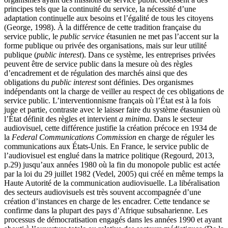
principes tels que la continuité du service, la nécessité d’une
adaptation continuelle aux besoins et l’égalité de tous les citoyens
(George, 1998). À la différence de cette tradition française du
service public, le
public service
étasunien ne met pas l’accent sur la
forme publique ou privée des organisations, mais sur leur utilité
publique (
public interest
). Dans ce système, les entreprises privées
peuvent être de service public dans la mesure où des règles
d’encadrement et de régulation des marchés ainsi que des
obligations du
public interest
sont définies. Des organismes
indépendants ont la charge de veiller au respect de ces obligations de
service public. L’interventionnisme français où l’État est à la fois
juge et partie, contraste avec le laisser faire du système étasunien où
l’État définit des règles et intervient
a
minima
. Dans le secteur
audiovisuel, cette différence justifie la création précoce en 1934 de
la
Federal Communications Commission
en charge de réguler les
communications aux États-Unis. En France, le service public de
l’audiovisuel est englué dans la matrice politique (Regourd, 2013,
p.29) jusqu’aux années 1980 où la fin du monopole public est actée
par la loi du 29 juillet 1982 (Vedel, 2005) qui créé en même temps la
Haute Autorité de la communication audiovisuelle. La libéralisation
des secteurs audiovisuels est très souvent accompagnée d’une
création d’instances en charge de les encadrer. Cette tendance se
confirme dans la plupart des pays d’Afrique subsaharienne. Les
processus de démocratisation engagés dans les années 1990 et ayant