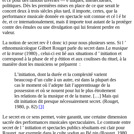
et ce pour des raisons diverses — é thiques, intellectuelles,
politiques. Dès les premières mises en place de ce que serait le
concert deux à trois siècles plus tard, il importe, certes, que la
performance musicale donnée en spectacle soit connue et cé l é br
ée, et ce internationalement, mais il importe tout autant de la protéger
contre des émules ou une divulgation qui lui feraient perdre en
valeur.
La notion de secret rev ê t donc ici pour nous plusieurs sens. Si l ’
ethnomusicologue Gilbert Rouget parle du secret dans
La musique
et la transe
(1980) , celui-ci est lié aux situations d ’ initiation et
correspond à la phase de ré p étition et aux coulisses du rituel, à la
manière dont les musiciens se préparent :
L’initiation, dont la durée et la complexité varient
beaucoup d’un culte à un autre, est dans la plupart des
cas le moment où l’adepte fait l’apprentissage de la
possession et où se nouent pour lui le plus étroitement
les relations de la musique et de la transe. […] Mais qui
dit initiation dit presque nécessairement secret. (Rouget,
1980, p. 82)
[3]
Le secret en ce sens permet, voire garantit, une certaine dimension
sacrée des performances musicales spectaculaires. Le contraste entre
secret de l ’ initiation et spectacles publics résultants est clair pour
Rouget, par exemple dans le culte
vodun
au Bé nin (Rouget, 1980,