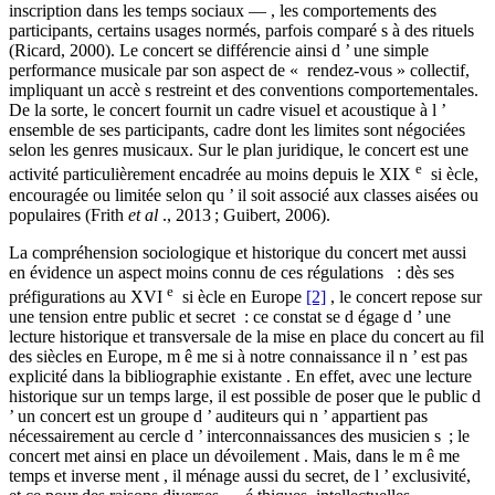
inscription dans les temps sociaux — , les comportements des
participants, certains usages normés, parfois comparé s à des rituels
(Ricard, 2000). Le concert se différencie ainsi d ’ une simple
performance musicale par son aspect de « rendez-vous » collectif,
impliquant un accè s restreint et des conventions comportementales.
De la sorte, le concert fournit un cadre visuel et acoustique à l ’
ensemble de ses participants, cadre dont les limites sont négociées
selon les genres musicaux. Sur le plan juridique, le concert est une
e
activité particulièrement encadrée au moins depuis le XIX
si ècle,
encouragée ou limitée selon qu ’ il soit associé aux classes aisées ou
populaires (Frith
et al
., 2013 ; Guibert, 2006).
La compréhension sociologique et historique du concert met aussi
en évidence un aspect moins connu de ces régulations : dès ses
e
préfigurations au
XVI
si ècle en Europe
[2]
, le concert repose sur
une tension entre public et secret : ce constat se d égage d ’ une
lecture historique et transversale de la mise en place du concert au fil
des siècles en Europe, m ê me si à notre connaissance il n ’ est pas
explicité dans la bibliographie existante . En effet, avec une lecture
historique sur un temps large, il est possible de poser que le public d
’ un concert est un groupe d ’ auditeurs qui n ’ appartient pas
nécessairement au cercle d ’ interconnaissances des musicien s ; le
concert met ainsi en place un dévoilement . Mais, dans le m ê me
temps et inverse ment , il ménage aussi du secret, de l ’ exclusivité,