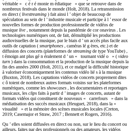
véritable « c é r é monie m édiatique » que se retrouve dans de
nombreux festivals dans le monde (Holt, 2018). La retransmission
en direct (
livestreaming
) fait ainsi l ’ objet de beaucoup de
spéculation au sein de l ’ industrie musicale et participe à l ’ essor de
nouvelles formes de production professionnelle de vidéos de
musique
live
, notamment depuis la pandémie de cor onavirus . Les
technologies numériques ont, de fait, démultiplié les productions
audiovisuelles de la musique, par le biais d ’ un accès plus facile aux
outils de captation (
smartphones
, caméras lé g ères, etc.) et de
diffusion des concerts (plateformes de
streaming
de type YouTube) ,
t émoign ant plus gé n éralement d ’ un « tournant vidé o » (
video
turn
) dans la consommation et la production de la musique depuis la
fin des années 2000 (Holt, 2011), et ce malgré la difficulté historique
à valoriser économiquement les contenus vidéo lié s à la musique
(Buxton, 2018). Les captations vidéos de concerts proprement dites
c ô toient de nombreux autres formats voisins sur les plateformes
numériques, comme les
showcases
, les documentaires et reportages
musicaux, les
clips
faits à partir d ’ images de concerts, autant de
formats vidéos qui constituent de nouveaux « carrefours » dans la
médiatisation des succès musicaux (Heuguet, 2018), dans la «
visualité » et la mémoire des scènes musicales locales (Creton,
2019; Casemajor et Straw, 2017 ; Bennett et Rogers, 2016).
Qu ’ elles soient diffusées en direct ou non, sur le lieu du concert ou
ailleurs, faites par des professionnels ou des amateurs, les vidéos