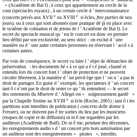
» (Académie de Baï f) ; à ceux qui appartiennent au cercle de la
cour (spectacles royaux) , à un certain cercle d ’ interconnaissance
e
e
(concerts privés aux XVII
ou XVIII
si ècles,
free parties
de nos
jours), ou à ceux qui sont abonnés (une pratique dé jà en place avec
le système de cotisation et de jetons de l ’ Académie de Baï f). Le
secret du spectacle musical qu ’ est le concert est donc en premier
lieu défini par son exclusivité, au sens strict : on exclut d ’ une
manière ou d ’ une autre certaines personnes en réservant l ’ accè s à
certaines autres.
Par voie de conséquence, le secret va faire l ’ objet de démarches de
préservation : les documents lié s à ce qui a é t é joué, chanté et
entendu lors du concert font l ’ objet de protection et ne peuvent
circuler librement, à la manière d ’ un privil ège que l ’ on n ’ a pas le
droit de partager. En guise d ’ exemple, les spectateurs d ’ un concert
tant ô t n’ont pas le droit de noter ce qu ’ ils entendent — le secret
des ornements du
Miserere
d ’ Allegri est « soigneusement gardé »
e
par la Chapelle Sixtine au XVIII
si ècle (Roche, 2001) ; tant ô t les
partitions sont interdites de publication (
concerto delle donne
à
Ferrare), ou ne doivent pas ê tre sorties du lieu par les musiciens
(risques de copie et de diffusion) ni m ê me regardées par les
auditeurs (Académie de Baïf). De m ê me, pendant des décennies,
les enregistrements audio s d ’ un concert pris hors autorisation par
un auditeur sont des enregistrements « pirates », interdits.