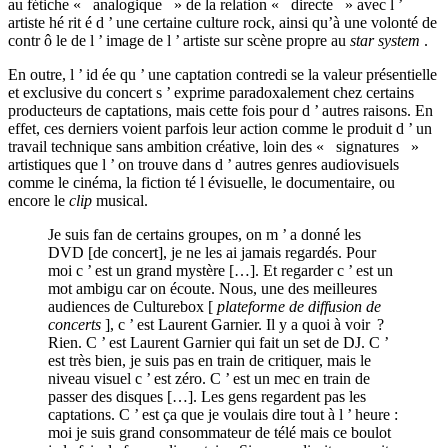
au fétiche « analogique » de la relation « directe » avec l ’
artiste hé rit é d ’ une certaine culture rock, ainsi qu’à une volonté de
contr ô le de l ’ image de l ’ artiste sur scène propre au
star system
.
En outre, l ’ id ée qu ’ une captation contredi se la valeur présentielle
et exclusive du concert s ’ exprime paradoxalement chez certains
producteurs de captations, mais cette fois pour d ’ autres raisons. En
effet, ces derniers voient parfois leur action comme le produit d ’ un
travail technique sans ambition créative, loin des « signatures »
artistiques que l ’ on trouve dans d ’ autres genres audiovisuels
comme le cinéma, la fiction té l évisuelle, le documentaire, ou
encore le
clip
musical.
Je suis fan de certains groupes, on m ’ a donné les
DVD [de concert], je ne les ai jamais regardés. Pour
moi c ’ est un grand mystère […]. Et regarder c ’ est un
mot ambigu car on écoute. Nous, une des meilleures
audiences de Culturebox [
plateforme de diffusion de
concerts
], c ’ est Laurent Garnier. Il y a quoi à voir ?
Rien. C ’ est Laurent Garnier qui fait un set de DJ. C ’
est très bien, je suis pas en train de critiquer, mais le
niveau visuel c ’ est zéro. C ’ est un mec en train de
passer des disques […]. Les gens regardent pas les
captations. C ’ est ça que je voulais dire tout à l ’ heure :
moi je suis grand consommateur de télé mais ce boulot