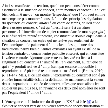
Ainsi se manifeste une tension, que l ’ on peut considérer comme
essentielle à la situation de concert, entre montrer et cacher. Et c ’ est
bien cela m ê me qu ’ on montre (le spectacle) que l ’ on veut en m ê
me temps ne pas montrer à tous. L ’ une des principales régulations
du spectacle du concert, au-del à du cadre de temps, de lieu et de
divers usages normés, c ’ est qu ’ il est ré serv é à certaines
personnes. L ’ interdiction de copier (comme dans le mot
copyright
)
vs
le désir d’être réputé et notoire, constituent le double enjeu dans la
situation de concert, un enjeu qui ne relève pas seulement de
l’économique : le paiement d ’ un ticket n ’ est qu ’ une des
traductions, parmi bien d ’ autres existantes ou ayant existé, de la
tension centrale du concert entre publicité et secret, qui en constitue
la valeur centrale. Ajoutons que cette exclusivité est lié e à la
singularit é du concert, à l ’ unicité de l’é v ènement, au fait que ce
qui s ’ y produit relè ve d ’ un présent par essence impossible à
reproduire, « é ph é m è re » et non « maté riel » (Bratus, 2019,
p. 11-14). Mais, si ce lien entre l ’ exclusivité du concert et son é ph
é m ère immatérialité éclaire la définition, le maniement et la valeur
des « captations » vid éo de concert, telles que nous allons les
étudier un peu plus bas, en revanche ces deux phé nom ènes ne sont
pas l’équivalent l ’ un de l ’ autre.
e
L ’émergence de l ’ industrie du disque au XX
si ècle
[4]
a fait
évoluer le concert vers de nouvelles formes de spectacularisation et