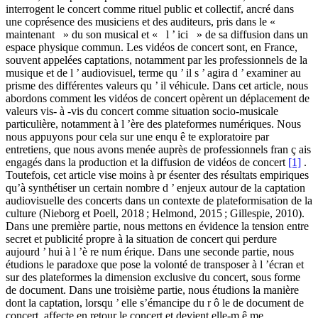
interrogent le concert comme rituel public et collectif, ancré dans
une coprésence des musiciens et des auditeurs, pris dans le «
maintenant » du son musical et « l ’ ici » de sa diffusion dans un
espace physique commun. Les vidéos de concert sont, en France,
souvent appelées captations, notamment par les professionnels de la
musique et de l ’ audiovisuel, terme qu ’ il s ’ agira d ’ examiner au
prisme des différentes valeurs qu ’ il véhicule. Dans cet article, nous
abordons comment les vidéos de concert opèrent un déplacement de
valeurs vis- à -vis du concert comme situation socio-musicale
particulière, notamment à l ’ère des plateformes numériques. Nous
nous appuyons pour cela sur une enqu ê te exploratoire par
entretiens, que nous avons menée auprès de professionnels fran ç ais
engagés dans la production et la diffusion de vidéos de concert
[1]
.
Toutefois, cet article vise moins à pr ésenter des résultats empiriques
qu’à synthétiser un certain nombre d ’ enjeux autour de la captation
audiovisuelle des concerts dans un contexte de plateformisation de la
culture (Nieborg et Poell, 2018 ; Helmond, 2015 ; Gillespie, 2010).
Dans une première partie, nous mettons en évidence la tension entre
secret et publicité propre à la situation de concert qui perdure
aujourd ’ hui à l ’è re num érique. Dans une seconde partie, nous
étudions le paradoxe que pose la volonté de transposer à l ’écran et
sur des plateformes la dimension exclusive du concert, sous forme
de document. Dans une troisième partie, nous étudions la manière
dont la captation, lorsqu ’ elle s’émancipe du r ô le de document de
concert, affecte en retour le concert et devient elle-m ê me