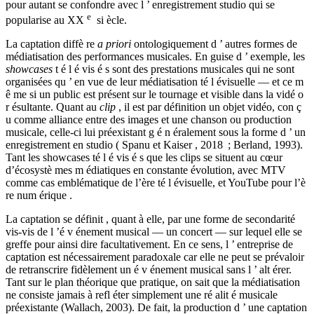
pour autant se confondre avec l ’ enregistrement studio qui se
e
popularise au XX
si ècle.
La captation diffè re
a priori
ontologiquement d ’ autres formes de
médiatisation des performances musicales. En guise d ’ exemple, les
showcases
t é l é vis é s sont des prestations musicales qui ne sont
organisées qu ’ en vue de leur médiatisation té l évisuelle — et ce m
ê me si un public est présent sur le tournage et visible dans la vidé o
r ésultante. Quant au
clip
, il est par définition un objet vidéo, con ç
u comme alliance entre des images et une chanson ou production
musicale, celle-ci lui préexistant g é n éralement sous la forme d ’ un
enregistrement en studio ( Spanu et Kaiser , 2018 ; Berland, 1993).
Tant les showcases té l é vis é s que les clips se situent au cœur
d’écosystè mes m édiatiques en constante évolution, avec MTV
comme cas emblématique de l’ère té l évisuelle, et YouTube pour l’è
re num érique .
La captation se définit , quant à elle, par une forme de secondarité
vis-vis de l ’é v énement musical — un concert — sur lequel elle se
greffe pour ainsi dire facultativement. En ce sens, l ’ entreprise de
captation est nécessairement paradoxale car elle ne peut se prévaloir
de retranscrire fidèlement un é v énement musical sans l ’ alt érer.
Tant sur le plan théorique que pratique, on sait que la médiatisation
ne consiste jamais à refl éter simplement une ré alit é musicale
préexistante (Wallach, 2003). De fait, la production d ’ une captation