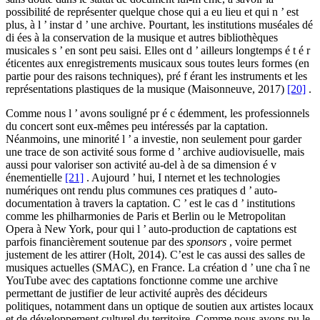
possibilité de représenter quelque chose qui a eu lieu et qui n ’ est
plus, à l ’ instar d ’ une archive. Pourtant, les institutions muséales dé
di ées à la conservation de la musique et autres bibliothèques
musicales s ’ en sont peu saisi. Elles ont d ’ ailleurs longtemps é t é r
éticentes aux enregistrements musicaux sous toutes leurs formes (en
partie pour des raisons techniques), pré f érant les instruments et les
représentations plastiques de la musique (Maisonneuve, 2017)
[20]
.
Comme nous l ’ avons souligné pr é c édemment, les professionnels
du concert sont eux-mêmes peu intéressés par la captation.
Néanmoins, une minorité l ’ a investie, non seulement pour garder
une trace de son activité sous forme d ’ archive audiovisuelle, mais
aussi pour valoriser son activité au-del à de sa dimension é v
énementielle
[21]
. Aujourd ’ hui, I nternet et les technologies
numériques ont rendu plus communes ces pratiques d ’ auto-
documentation à travers la captation. C ’ est le cas d ’ institutions
comme les philharmonies de Paris et Berlin ou le Metropolitan
Opera à New York, pour qui l ’ auto-production de captations est
parfois financièrement soutenue par des
sponsors
, voire permet
justement de les attirer (Holt, 2014). C’est le cas aussi des salles de
musiques actuelles (SMAC), en France. La création d ’ une cha î ne
YouTube avec des captations fonctionne comme une archive
permettant de justifier de leur activité auprès des décideurs
politiques, notamment dans un optique de soutien aux artistes locaux
et de développement culturel du territoire. Comme nous avons pu le