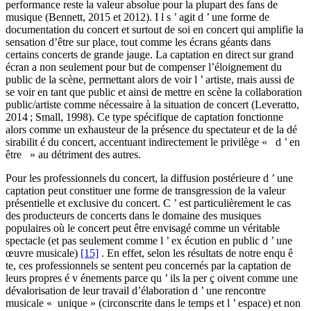
performance reste la valeur absolue pour la plupart des fans de
musique (Bennett, 2015 et 2012). I l s ’ agit d ’ une forme de
documentation du concert et surtout de soi en concert qui amplifie la
sensation d’être sur place, tout comme les écrans géants dans
certains concerts de grande jauge. La captation en direct sur grand
écran a non seulement pour but de compenser l’éloignement du
public de la scène, permettant alors de voir l ’ artiste, mais aussi de
se voir en tant que public et ainsi de mettre en scène la collaboration
public/artiste comme nécessaire à la situation de concert (Leveratto,
2014 ; Small, 1998). Ce type spécifique de captation fonctionne
alors comme un exhausteur de la présence du spectateur et de la dé
sirabilit é du concert, accentuant indirectement le privilège « d ’ en
être » au détriment des autres.
Pour les professionnels du concert, la diffusion postérieure d ’ une
captation peut constituer une forme de transgression de la valeur
présentielle et exclusive du concert. C ’ est particulièrement le cas
des producteurs de concerts dans le domaine des musiques
populaires où le concert peut être envisagé comme un véritable
spectacle (et pas seulement comme l ’ ex écution en public d ’ une
œuvre musicale)
[15]
. En effet, selon les résultats de notre enqu ê
te, ces professionnels se sentent peu concernés par la captation de
leurs propres é v énements parce qu ’ ils la per ç oivent comme une
dévalorisation de leur travail d’élaboration d ’ une rencontre
musicale « unique » (circonscrite dans le temps et l ’ espace) et non