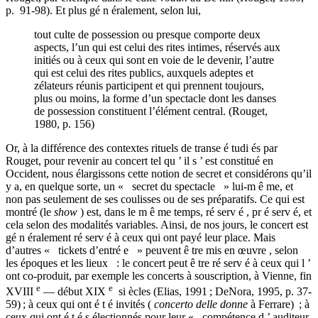
p. 91-98). Et plus gé n éralement, selon lui,
tout culte de possession ou presque comporte deux
aspects, l’un qui est celui des rites intimes, réservés aux
initiés ou à ceux qui sont en voie de le devenir, l’autre
qui est celui des rites publics, auxquels adeptes et
zélateurs réunis participent et qui prennent toujours,
plus ou moins, la forme d’un spectacle dont les danses
de possession constituent l’élément central. (Rouget,
1980, p. 156)
Or, à la différence des contextes rituels de transe é tudi és par
Rouget, pour revenir au concert tel qu ’ il s ’ est constitué en
Occident, nous élargissons cette notion de secret et considérons qu’il
y a, en quelque sorte, un « secret du spectacle » lui-m ê me, et
non pas seulement de ses coulisses ou de ses préparatifs. Ce qui est
montré (le
show
) est, dans le m ê me temps, ré serv é , pr é serv é, et
cela selon des modalités variables. Ainsi, de nos jours, le concert est
gé n éralement ré serv é à ceux qui ont payé leur place. Mais
d’autres « tickets d’entré e » peuvent ê tre mis en œuvre , selon
les époques et les lieux : le concert peut ê tre ré serv é à ceux qui l ’
ont co-produit, par exemple les concerts à souscription, à Vienne, fin
e
e
XVIII
— début XIX
si ècles (Elias, 1991 ; DeNora, 1995, p. 37-
59) ; à ceux qui ont é t é invités (
concerto delle donne
à Ferrare) ; à
ceux qui ont é t é s électionnés pour leur « compétence d ’ auditeur