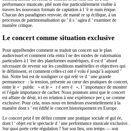
performance musicale, phé nom ène particulièrement visible à
travers les nouveaux formats de captation à l ’è re num érique.
Chacun des paradigmes renvoie, de maniè re sp écifique, à un
processus de patrimonialisation qu ’ il s ’ agira d ’ examiner de
manière critique.
Le concert comme situation exclusive
Pour appréhender comment se traduit un concert sur le plan
audiovisuel et comment cela entra î ne des modes de valorisation
particuliers à l ’ère des plateformes numériques, il est d ’ abord
nécessaire de revenir sur les conditions matérielles et objectives qui
le définissent, et comment celles-ci ont é volu é jusqu’à aujourd ’
hui. Notre but est de souligner ce qui relè ve d ’ une grande
permanence : la tension, présente au cœur des pratiques de concert,
entre le « public » et le « r é serv é », l ’ importance de montrer
et l’égale importance de cacher. Nous pointons ainsi que le concert
est affaire de désir, ici en relation à une expérience per ç ue comme
exclusive. Pour cela, nous nous en tiendrons essentiellement à la
manière dont s ’ est édifié le concert historiquement en Europe.
Le concert peut ê tre défini comme une pratique sociale ré gul ée,
dont l ’ objet est le spectacle d ’ une performance musicale exclusive.
Sur quoi porte cette régulation ? Sur son lieu, son temps — son