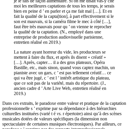
je le fais de façon alimentaire. Si on me disait vas-y cite
moi les meilleures captations de tous les temps, je serais
bien en peine d ’ en parler et ça me fait mal […]. Et en
fait la qualité de la capta[tion], à part effectivement si le
son est mauvais, si la caméra filme le mec à côté […],
faut être très mauvais pour qu ’ on vienne te reprocher
la qualité de ta captation. (N., employé dans une
entreprise de production audiovisuelle parisienne,
entretien réalisé en 2019.)
La nature ayant horreur du vide, les producteurs se
mettent à faire du flux, et après ils disent « créatif »
[…]. Après, capter… il a des gros plateaux, Opéra
Bastille, etc., mais sinon, quand vous captez machin, un
pianiste avec un gars, c ’ est pas tellement créatif… ce
qui va être jugé, c ’ est l ’ intérêt artistique du plateau,
que ce soit pas de la variété, mais du répertoire. (J.,
ancien cadre d ’ Arte Live Web, entretien réalisé en
2019.)
Dans ces extraits, le paradoxe entre valeur et pratique de la captation
professionnelle s ’ exprime par sa dépendance à des hiérarchies
culturelles instituées (varié t é
vs.
r épertoire) ainsi qu’à des scènes
musicales dotées de valeurs spécifiques (la dimension non
spectaculaire de certaines musiques électroniques). Par ailleurs, ce