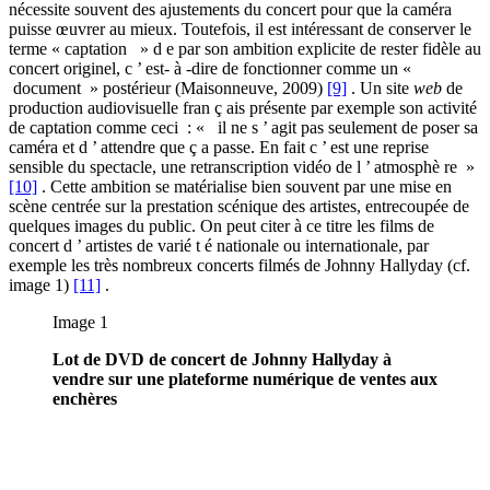
nécessite souvent des ajustements du concert pour que la caméra
puisse œuvrer au mieux. Toutefois, il est intéressant de conserver le
terme « captation » d e par son ambition explicite de rester fidèle au
concert originel, c ’ est- à -dire de fonctionner comme un «
document » postérieur (Maisonneuve, 2009)
[9]
. Un site
web
de
production audiovisuelle fran ç ais présente par exemple son activité
de captation comme ceci : « il ne s ’ agit pas seulement de poser sa
caméra et d ’ attendre que ç a passe. En fait c ’ est une reprise
sensible du spectacle, une retranscription vidéo de l ’ atmosphè re »
[10]
. Cette ambition se matérialise bien souvent par une mise en
scène centrée sur la prestation scénique des artistes, entrecoupée de
quelques images du public. On peut citer à ce titre les films de
concert d ’ artistes de varié t é nationale ou internationale, par
exemple les très nombreux concerts filmés de Johnny Hallyday (cf.
image 1)
[11]
.
Image 1
Lot de DVD de concert de Johnny Hallyday à
vendre sur une plateforme numérique de ventes aux
enchères