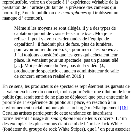
reproductible, voire un obstacle à l ’ expérience véritable de la
prestation de l ’ artiste (du fait de la présence des caméras qui
pourrait g ê ner le public ou des
smartphones
qui trahissent un
manque d ’ attention).
Même si les moyens se sont allégés, il y a des types de
captation qui ont de vrais effets sur le
live
. Moi je le
refuse. Il peut y avoir des demandes de l’équipe de
capta[tion] : il faudrait plus de face, plus de lumières,
pour avoir un rendu vidéo. Ça pour moi c ’ est
no way
.
J ’ ai toujours considéré que les gens qui achetaient leur
place, ils venaient pour un spectacle, pas un plateau télé
[…]. Moi je défends du
live
, pas de la vidéo. (J.,
producteur de spectacle et ancien administrateur de salle
de concert, entretien réalisé en 2019.)
En ce sens, les producteurs de spectacles repr ésentent les garants de
la valeur exclusive du concert, moins pour éviter une dilution de leur
public (qui serait tenté de ne plus se déplacer) que pour entretenir la
priorité de l ’ expérience du public sur place, en réaction à un
environnement social toujours plus surchargé m édiatiquement
[16]
.
Certains artistes participent de cette tendance en interdisant
formellement l ’ usage du
smartphone
lors de leurs concerts. L ’ un
des exemples les plus connus étant celui de l ’ artiste Jack White
(fondateur du groupe de rock White Stripes), que l ’ on peut associer