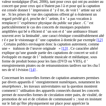
valeur nostalgique (Fast, 2006), tant pour ceux qui ont pu assister au
concert que pour ceux qui n’étaient pas l à et pour qui la captation
est censée donner l ’ impression d ’ y ê tre, de voir l ’ artiste sur scè
ne . Si les prises de vue des captations offrent gé n éralement un
regard privilé gi é, proche de l ’ artiste, il n ’ a pas vocation à
remplacer l ’ expérience physique du public sur place . C ’ est
particulièrement le cas des concerts de musiques populaires
amplifiées qui bé n éficient d ’ un son et d ’ une ambiance frisant
souvent avec la liminalité , une caract éristique considérablement alté
r é e par le visionnage d ’ une captation à domicile par exemple
[12]
. Certains publics envisagent donc la captation autrement, comme
une « trahison de l’œuvre originale »
[13]
. Ce caractère altéré
explique qu’une grande partie des captations de concert se soit d
éveloppée en marge de l ’ industrie musicale et médiatique, sous
forme de produit bonus pour les fans (DVD ou VHS), d ’
enregistrements pirates ou de retransmissions tardives sur les cha î
nes de té l évision
[14]
.
Concernant les nouvelles formes de captation amateures permises
par divers appareils d ’ enregistrement numériques, notamment les
smartphones
, les travaux universitaires sur la question montrent
comment l ’ utilisation des appareils connectés durant les concerts
permet de nouvelles formes de circulation entre pairs, de viralité, de
promotion de soi et de création de communauté s ; tout en insistant
sur le fait qu’être physiquement sur place pour apprécier la