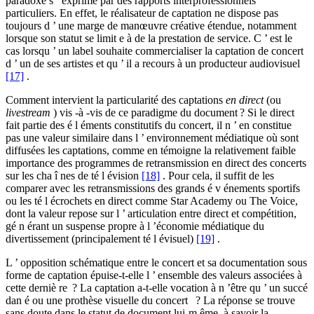
paradoxe s ’ exprime par des rapports interprofessionnels
particuliers. En effet, le réalisateur de captation ne dispose pas
toujours d ’ une marge de manœuvre créative étendue, notamment
lorsque son statut se limit e à de la prestation de service. C ’ est le
cas lorsqu ’ un label souhaite commercialiser la captation de concert
d ’ un de ses artistes et qu ’ il a recours à un producteur audiovisuel
[17]
.
Comment intervient la particularité des captations
en direct
(ou
livestream
) vis -à -vis de ce paradigme du document ? Si le direct
fait partie des é l éments constitutifs du concert, il n ’ en constitue
pas une valeur similaire dans l ’ environnement médiatique où sont
diffusées les captations, comme en témoigne la relativement faible
importance des programmes de retransmission en direct des concerts
sur les cha î nes de té l évision
[18]
. Pour cela, il suffit de les
comparer avec les retransmissions des grands é v énements sportifs
ou les té l écrochets en direct comme Star Academy ou The Voice,
dont la valeur repose sur l ’ articulation entre direct et compétition,
gé n érant un suspense propre à l ’économie médiatique du
divertissement (principalement té l évisuel)
[19]
.
L ’ opposition schématique entre le concert et sa documentation sous
forme de captation épuise-t-elle l ’ ensemble des valeurs associées à
cette derniè re ? La captation a-t-elle vocation à n ’être qu ’ un succé
dan é ou une prothèse visuelle du concert ? La réponse se trouve
sans doute dans le statut de document lui-m ême, à savoir la