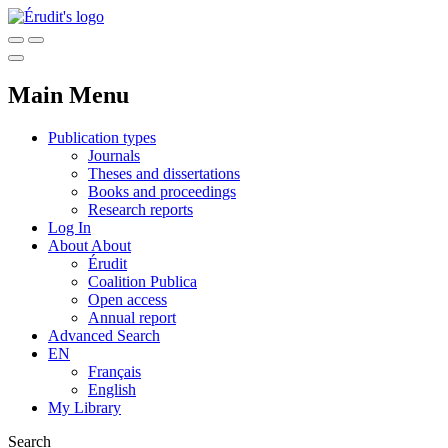
Main Menu
Publication types
Journals
Theses and dissertations
Books and proceedings
Research reports
Log In
About
About
Érudit
Coalition Publica
Open access
Annual report
Advanced Search
EN
Français
English
My Library
Search