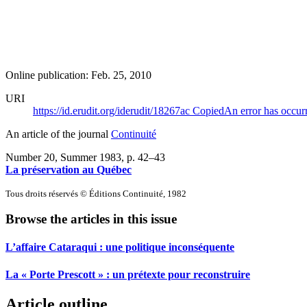
Online publication: Feb. 25, 2010
URI
https://id.erudit.org/iderudit/18267ac
Copied
An error has occur
An article of the journal
Continuité
Number 20, Summer 1983
, p. 42–43
La préservation au Québec
Tous droits réservés © Éditions Continuité, 1982
Browse the articles in this issue
L’affaire Cataraqui : une politique inconséquente
La « Porte Prescott » : un prétexte pour reconstruire
Article outline