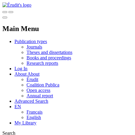
Main Menu
Publication types
Journals
Theses and dissertations
Books and proceedings
Research reports
Log In
About
About
Érudit
Coalition Publica
Open access
Annual report
Advanced Search
EN
Français
English
My Library
Search