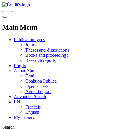
Main Menu
Publication types
Journals
Theses and dissertations
Books and proceedings
Research reports
Log In
About
About
Érudit
Coalition Publica
Open access
Annual report
Advanced Search
EN
Français
English
My Library
Search