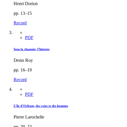
Henri Dorion
pp. 13–15
Record
PDF
Sous la chaussée, l’histoire
Denis Roy
pp. 16–19
Record
PDF
L’île d’Orléans, des voies et des hommes
Pierre Larochelle
pp. 20–22