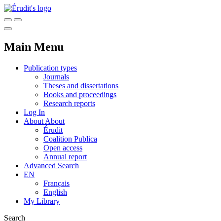
Main Menu
Publication types
Journals
Theses and dissertations
Books and proceedings
Research reports
Log In
About
About
Érudit
Coalition Publica
Open access
Annual report
Advanced Search
EN
Français
English
My Library
Search