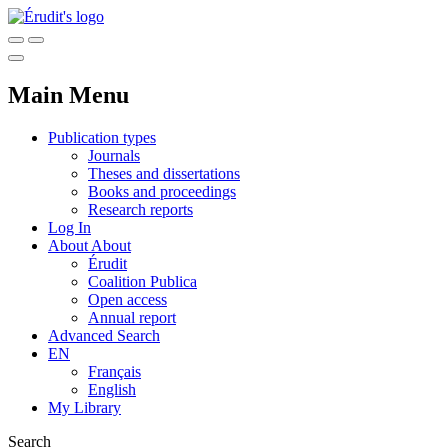
Main Menu
Publication types
Journals
Theses and dissertations
Books and proceedings
Research reports
Log In
About
About
Érudit
Coalition Publica
Open access
Annual report
Advanced Search
EN
Français
English
My Library
Search