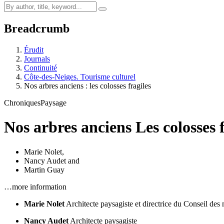
Breadcrumb
Érudit
Journals
Continuité
Côte-des-Neiges. Tourisme culturel
Nos arbres anciens : les colosses fragiles
Chroniques
Paysage
Nos arbres anciens
Les colosses 
Marie Nolet
,
Nancy Audet
and
Martin Guay
…more information
Marie Nolet
Architecte paysagiste et directrice du Conseil de
Nancy Audet
Architecte paysagiste