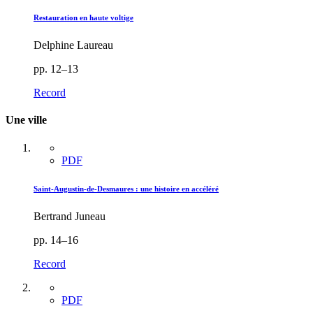
Restauration en haute voltige
Delphine Laureau
pp. 12–13
Record
Une ville
PDF
Saint-Augustin-de-Desmaures : une histoire en accéléré
Bertrand Juneau
pp. 14–16
Record
PDF