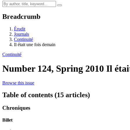
Breadcrumb
Érudit
Journals
Continuité
Il était une fois demain
Continuité
Number 124, Spring 2010
Il éta
Browse this issue
Table of contents (15 articles)
Chroniques
Billet