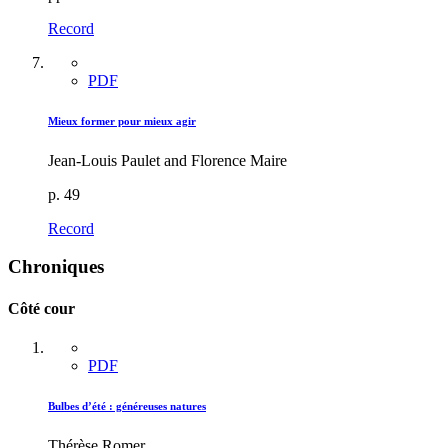
Record
PDF
Mieux former pour mieux agir
Jean-Louis Paulet and Florence Maire
p. 49
Record
Chroniques
Côté cour
PDF
Bulbes d’été : généreuses natures
Thérèse Romer