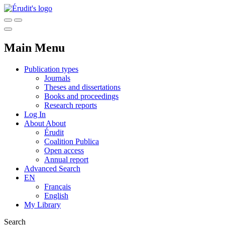
Main Menu
Publication types
Journals
Theses and dissertations
Books and proceedings
Research reports
Log In
About
About
Érudit
Coalition Publica
Open access
Annual report
Advanced Search
EN
Français
English
My Library
Search