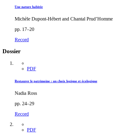
Une nature habitée
Michèle Dupont-Hébert and Chantal Prud’Homme
pp. 17–20
Record
Dossier
PDF
Restaurer le patrimoine : un choix logique et écologique
Nadia Ross
pp. 24–29
Record
PDF