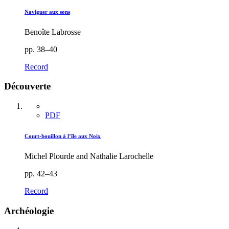
Naviguer aux sons
Benoîte Labrosse
pp. 38–40
Record
Découverte
PDF
Court-bouillon à l’île aux Noix
Michel Plourde and Nathalie Larochelle
pp. 42–43
Record
Archéologie