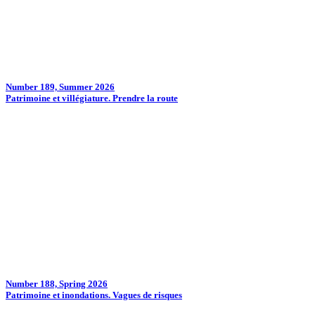
Number 189, Summer 2026
Patrimoine et villégiature. Prendre la route
Number 188, Spring 2026
Patrimoine et inondations. Vagues de risques