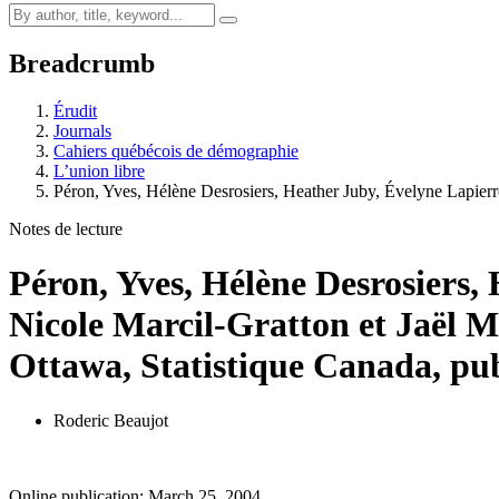
Breadcrumb
Érudit
Journals
Cahiers québécois de démographie
L’union libre
Péron, Yves, Hélène Desrosiers, Heather Juby, Évelyne Lapi
Notes de lecture
Péron, Yves, Hélène Desrosiers
Nicole Marcil-Gratton et Jaël 
Ottawa, Statistique Canada, pub
Roderic Beaujot
Online publication: March 25, 2004