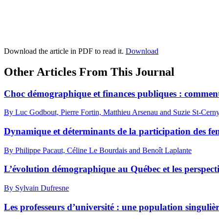
Download the article in PDF to read it.
Download
Other Articles From This Journal
Choc démographique et finances publiques : comment re
By Luc Godbout, Pierre Fortin, Matthieu Arsenau and Suzie St-Cern
Dynamique et déterminants de la participation des f
By Philippe Pacaut, Céline Le Bourdais and Benoît Laplante
L’évolution démographique au Québec et les perspect
By Sylvain Dufresne
Les professeurs d’université : une population singulièr