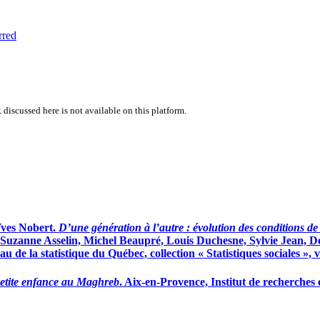
rred
 discussed here is not available on this platform.
Yves Nobert.
D’une génération à l’autre : évolution des conditions de 
ier, Suzanne Asselin, Michel Beaupré, Louis Duchesne, Sylvie Jean, 
u de la statistique du Québec, collection « Statistiques sociales », v
petite enfance au Maghreb
. Aix-en-Provence, Institut de recherch