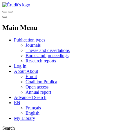
Main Menu
Publication types
Journals
Theses and dissertations
Books and proceedings
Research reports
Log In
About
About
Érudit
Coalition Publica
Open access
Annual report
Advanced Search
EN
Français
English
My Library
Search