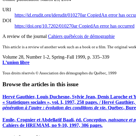
URI
https://id.erudit.org/iderudit/010270ar
Copied
An error has occu
DOI
https://doi.org/10.7202/010270ar
Copied
An error has occurred
A review of the journal
Cahiers québécois de démographie
This article is a review of another work such as a book or a film. The original work
Volume 28, Number 1-2, Spring–Fall 1999
, p. 335–339
L’union libre
Tous droits réservés © Association des démographes du Québec, 1999
Browse the articles in this issue
Hervé Gauthier, Louis Duchesne, Sylvie Jean, Denis Laroche et 
« Statistiques sociales », vol. I, 1997, 258 pages. / Hervé Gauth
génération à l’autre : évolution des conditions de vie
. Québec, Burea
Emile, Crognier et Abdellatif Baali, éd.
Conception, naissance et 
Cahiers de HREMAM, no 9-10, 1997, 306 pages.