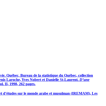
vie
. Québec, Bureau de la statistique du Québec, collection
Denis Laroche, Yves Nobert et Danielle St-Laurent.
D’une
ol. II, 1998, 262 pages.
es et d’études sur le monde arabe et musulman (IREMAM), Les